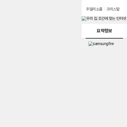
주얼리소품
/
크리스탈
메뉴 네비게이션
요약정보