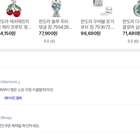
판도라 에쉬메트리
판도라 블루 피쉬
판도라 무버블 토이
판도라 다
 체리 프루트 댕
댕글 참 799428C
큐브 참 793672C
클로버 실
 참 791583C01
01
01
참 7979
4,150
원
77,900
원
96,690
원
71,480
X
5.0
(4)
5.0
(6)
m/diamore_j
팔찌부터 행운 소원 우정 커플팔찌까지!
레이어드팔찌
/fineju
할인쿠폰 혜택을 확인하세요.