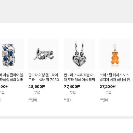
라 여성 클리어 블
판도라 여성 핸드라이
판도라 스피리터블 마
크리스탈 헤이즈 노스
스파클링 클립 실버
트 러브 실버 참 7930
더 도터 댕글 여성 팔찌
텔지아 베어 클래식 환
99171C01 크리
55C00 핸드리튼 팔
참 792643C01 여성
타 실버 펜던트 팔찌참
900
48,600
77,400
27,200
원
원
원
원
 여성팔찌참 584
찌참 123431141
팔찌참 136078634
크리스탈헤이즈 NOS
무료
무료
무료
무료
64
TALGIA BEAR FANT
A CLASSIC CONNE
비
트렌비
트렌비
트렌비
네이
네이
네이
네이
CTOR SILVER 598
버페
버페
버페
버페
97475
이
이
이
이