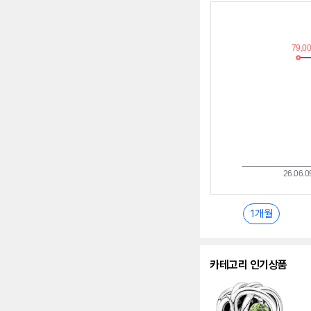
최
저
가
추
이
란?
1개월
카테고리 인기상품