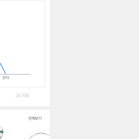
알
림
받
는
중
24개월
전체보기