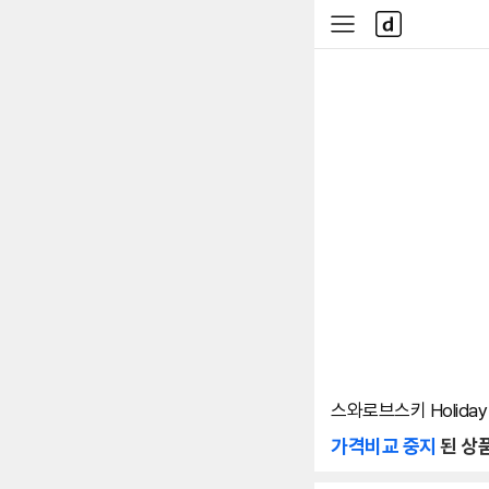
본문 바로가기
다
사
나
이
와
드
메
메
인
뉴
스와로브스키 Holiday 
가격비교 중지
된 상