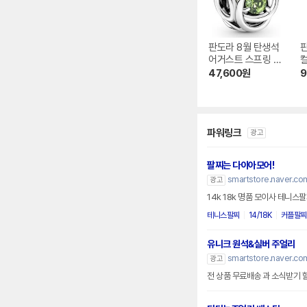
판도라 8월 탄생석
어거스트 스프링 그
컬
린 이터니티 서클
글
47,600
원
9
참 790065C03
파워링크
광고
팔찌는 다이아모어!
smartstore.naver.co
광고
14k 18k 명품 모이사 테니스
테니스팔찌
14/18K
커플팔찌
유니크 원석&실버 주얼리
smartstore.naver.com
광고
전 상품 무료배송 과 소식받기 