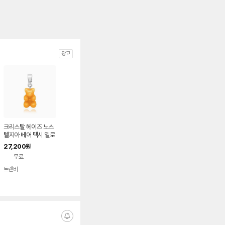
광고
크리스탈 헤이즈 노스
텔지아 베어 택시 옐로
우 실버 클래식 펜던트
27,200
원
팔찌참 크리스탈헤이
무료
즈 NOSTALGIA BEA
R NYC TAXI YELLO
트렌비
네이
W CLASSIC CONN
버페
59897467
이