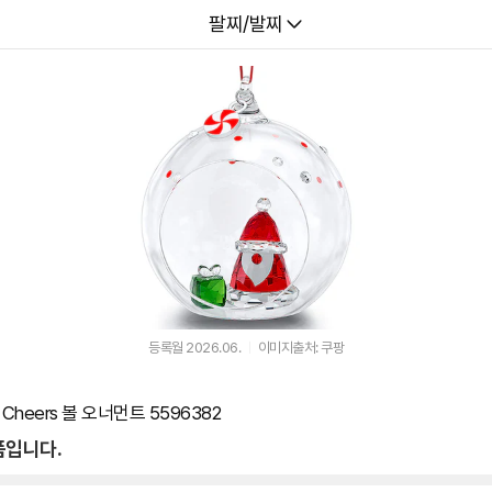
다나와
팔찌/발찌
등록월 2026.06.
이미지출처: 쿠팡
Cheers 볼 오너먼트 5596382
품입니다.