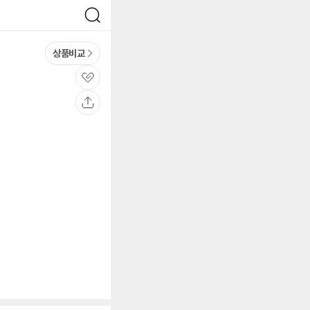
검
색
상품비교
관
심
공
유