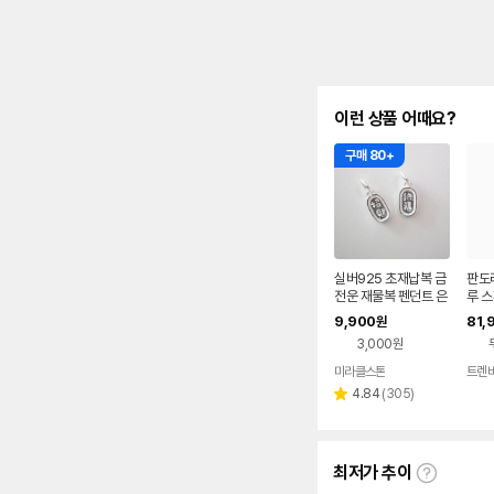
이런 상품 어때요?
구매 80+
실버925 초재납복 금
판도
전운 재물복 펜던트 은
루 
참 팔찌만들기 DIY 재
참 7
9,900
81,
원
료 부자재
스탈
3,000원
950
미라클스톤
트렌
네이버
페이
리
4.84
(
305
)
별
뷰
점
수
최저가 추이