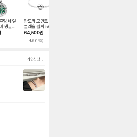
즐링 네잎
판도라 모먼트 하트
판도라 핑크 트래블
판도라 스파클링 
버 댕글
클래습 팔찌 59071
백 참 798063EN1
벨드 하트 참 799
06NRGM
9
24
18C02
원
64,500
원
75,560
원
80,170
원
4.9
(146)
가입신청