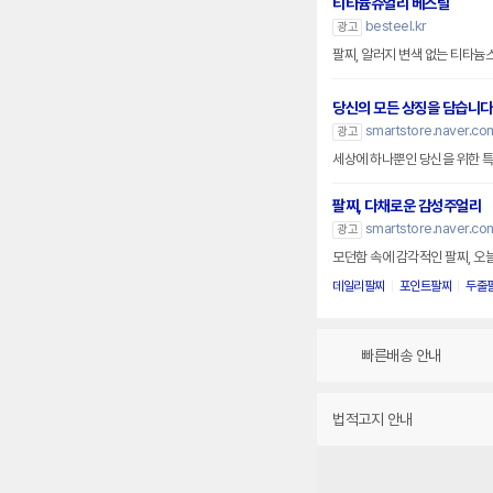
티타늄쥬얼리 베스틸
besteel.kr
광고
팔찌, 알러지 변색 없는 티타늄
당신의 모든 상징을 담습니다
smartstore.naver.co
광고
세상에 하나뿐인 당신을 위한 
팔찌, 다채로운 감성주얼리
smartstore.naver.c
광고
모던함 속에 감각적인 팔찌, 오
데일리팔찌
포인트팔찌
두줄
빠른배송 안내
법적고지 안내