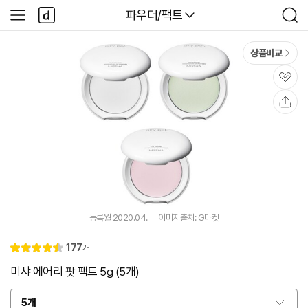
본문 바로가기
다
다나와
파우더/팩트
사
검
나
이
색
와
드
메
메
상품비교
인
뉴
관
심
공
유
등록월 2020.04.
이미지출처: G마켓
리
177
개
별
4.
뷰
점
5
미샤 에어리 팟 팩트 5g (5개)
5개
옵