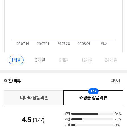
1개월
3개월
6개월
12개월
24개월
의견/리뷰
더보기
177
다나와 상품의견
쇼핑몰 상품리뷰
5점
64%
4.5
177
4점
26%
3점
9%