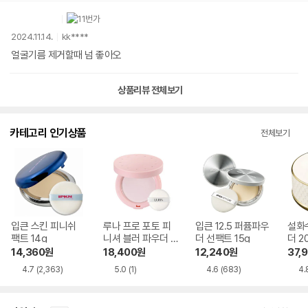
2024.11.14.
kk****
얼굴기름 제거할때 넘 좋아오
상품리뷰 전체보기
카테고리 인기상품
전체보기
입큰 스킨 피니쉬
루나 프로 포토 피
입큰 12.5 퍼퓸파우
설화
팩트 14g
니셔 블러 파우더 7
더 선팩트 15g
더 2
g
14,360
원
18,400
원
12,240
원
37,
4.7
(2,363)
5.0
(1)
4.6
(683)
4.