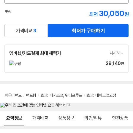
션
선
30,050
쿠팡
최저
원
택
로켓배송
최저가 구매하기
가격비교
3
멤버십/카드결제 최대 혜택가
자세히
29,140
가
원
격
파우더팩트
/
팩트형
/
효과
:
피지조절
,
워터프루프
/
효과
:
메이크업고정
메뉴 네비게이션
요약정보
가격비교
상품정보
의견/리뷰
연관상품