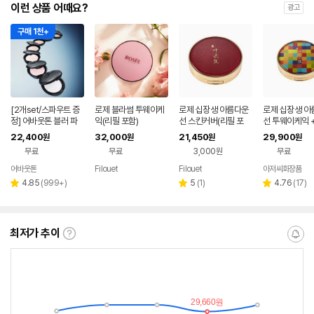
이런 상품 어때요?
광고
구매 1천+
[2개set/스파우트 증
로제 블라썸 투웨이케
로제 십장생 아름다운
로제 십장생 아
정] 어바웃톤 블러 파
익(리필 포함)
선 스킨커버(리필 포
선 투웨이케익 
우더 팩트 9g
함)
포함
22,400
32,000
21,450
29,900
원
원
원
원
무료
무료
3,000원
무료
어바웃톤
Filouet
Filouet
아저씨화장품
네이버
네이버
네이버
페이
페이
페이
리
리
리
4.85
(
999+
)
5
(
1
)
4.76
(
17
)
별
별
별
뷰
뷰
뷰
점
점
점
수
수
수
최저가 추이
최
알
저
림
가
받
추
는
이
중
란?