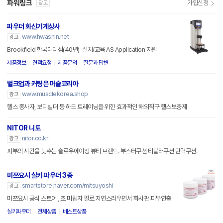
파워링크
가입신청
광고
파우더 화신기계상사
www.hwashin.net
광고
Brookfield 한국대리점(40년)-설치/교육 AS Application 지원
제품정보
견적요청
제품문의
질문과 답변
벌크업과 커팅은 머슬코리아
www.musclekorea.shop
광고
헬스 종사자, 보디빌더 등 하드 트레이닝을 위한 효과적인 해외직구 헬스보충제
NITOR 니토
nitor.co.kr
광고
피부의 시간을 늦추는 슬로우에이징 뷰티 브랜드. 부스터쿠션 티블러쿠션 탄력쿠션.
미쯔요시 실키 파우더 3종
smartstore.naver.com/mitsuyoshi
광고
미쯔요시 공식 스토어 , 초 미립자 펄로 자연스러우면서 화사판 피부연출
실키파우더
전체상품
베스트상품