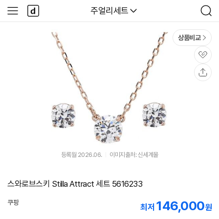
본문 바로가기
다
다나와
주얼리세트
사
검
나
이
색
와
드
메
메
상품비교
인
뉴
관
심
공
유
등록월 2026.06.
이미지출처: 신세계몰
스와로브스키 Stilla Attract 세트 5616233
146,000
쿠팡
최저
원
로켓배송