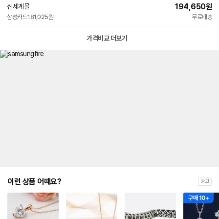
194,650
원
신세계몰
삼성카드
181,025원
무료배송
가격비교 더보기
이런 상품 어때요?
광고
구매 10+