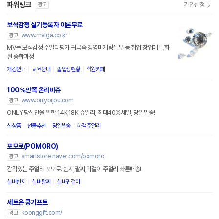
파워링크
가입신청
광고
보석감정 실기등록자 이론무료
www.mvfga.co.kr
광고
MV는 보석감정 주얼리평가 귀금속 경영마케팅실무 등 취업 창업에 특화
된 종합과정
개강안내
교육안내
졸업생현황
학원카페
100%만족 온리비쥬
www.onlybijou.com
광고
ONLY 당신만을 위한 14K,18K 쥬얼리, 최대40%세일, 당일발송!
신상품
선물추천
당일발송
하객쥬얼리
포모로(POMORO)
smartstore.naver.com/pomoro
광고
감각있는 주얼리 포모로. 반지,팔찌,귀걸이 주얼리 빠른배송!
실버반지
실버팔찌
실버귀걸이
세트은 쿵기프트
koonggift.com/
광고