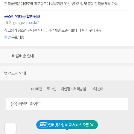
판촉물전문 대량도매 창고형도매 공공기관 우선 구매기업 맞춤형 판촉물 제작 가능
공스킨 역대급 할인링크
gongskin.co.kr/
광고
창고정리 공스킨 전제품 역대급 파격세일 노출가보다 더 싸게 구매가능
할인
무료배송
빠른배송 안내
법적고지 안내
PC버전
로그인
개인정보처리방침
고객센터
(주) 커넥트웨이브
인터넷 가입 비교 서비스 오픈
NEW
닫기
이