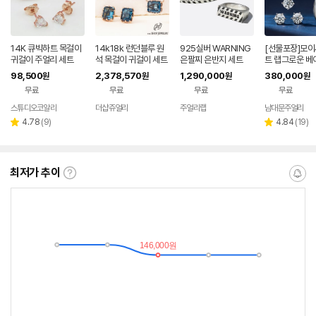
14K 큐빅하트 목걸이
14k18k 런던블루 원
925실버 WARNING
[선물포장]모
귀걸이 주얼리 세트
석 목걸이 귀걸이 세트
은팔찌 은반지 세트
트 랩그로운 베
인 목걸이 반지
98,500
2,378,570
1,290,000
380,000
원
원
원
원
세트
무료
무료
무료
무료
스튜디오코알라
더샵쥬얼리
주얼리랩
남대문주얼리
리
리
4.78
(
9
)
4.84
(
19
)
별
별
뷰
뷰
점
점
수
수
최저가 추이
최
알
저
림
가
받
추
는
이
중
란?