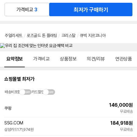
최저가 구매하기
가격비교
3
주얼리세트
/
로즈골드 톤 플래팅
/
크리스탈
/
큐빅 지르코니아
메뉴 네비게이션
요약정보
가격비교
상품정보
의견/리뷰
연관상품
쇼핑몰별 최저가
배송비포함
카드할인
146,000
원
쿠팡
빠른배송
무료배송
184,918
원
SSG.COM
삼성카드
171,974원
무료배송