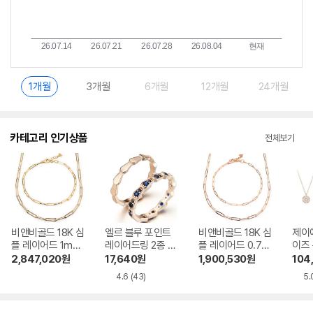
1개월
3개월
6개월
12개월
24개월
카테고리 인기상품
전체보기
비앤비골드 18K 심
엘르 블루 포인트
비앤비골드 18K 심
제이
플 레이어드 1mm
레이어드링 2종 세
플 레이어드 0.7m
이즈
클립체인 주얼리세
트 ELBRWR072
m 클립체인 주얼리
이 세
2,847,020
원
17,640
원
1,900,530
원
104
트 (목걸이+팔찌) I
세트 (목걸이+팔찌)
329
4.6
(43)
5.
RS29839
IRS29835