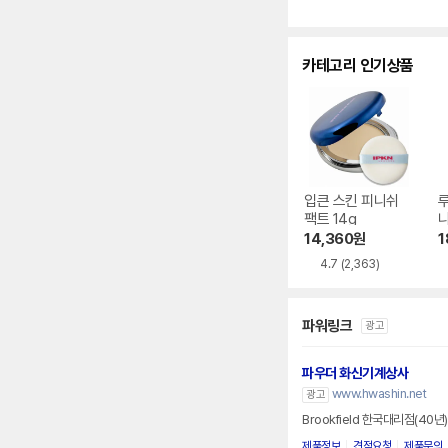
카테고리 인기상품
입큰 스킨 피니쉬
루
팩트 14g
니
g
14,360
원
1
4.7
(2,363)
파워링크
광고
파우더 화신기계상사
www.hwashin.net
광고
Brookfield 한국대리점(40년)
제품정보
견적요청
제품문의