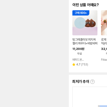
이런 상품 어때요?
구매 930+
빙그레콜라보 피지쏙
로제
젤리 파우더+바밤바퍼
익(리
프2매
11,200
32,
원
무료
에뛰드 본사직영샵
Filou
네이버
페이
리
4.7
(
753
)
별
뷰
점
수
최저가 추이
최
저
가
추
이
란?