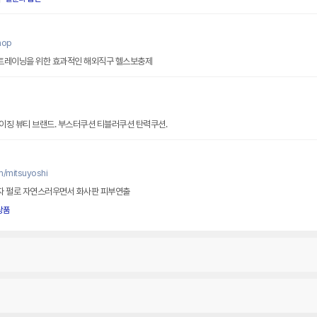
hop
드 트레이닝을 위한 효과적인 해외직구 헬스보충제
이징 뷰티 브랜드. 부스터쿠션 티블러쿠션 탄력쿠션.
m/mitsuyoshi
립자 펄로 자연스러우면서 화사판 피부연출
상품