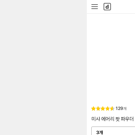
본문 바로가기
다
사
나
이
와
드
메
메
인
뉴
리
129
개
별
4.
뷰
점
6
미샤 에어리 팟 파우더 9
3개
옵