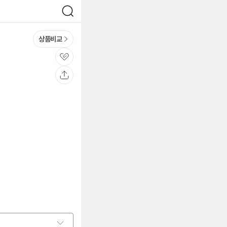
검
색
상품비교
관
심
공
유