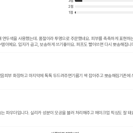
3점
2점
1점
래 연두색을 사용했는데. 품절이라 투명으로 주문했네요. 피부를 촉촉하게 표현하는
템이예요. 입자가 곱고, 보송하게 쓰기좋아요. 퍼프도 빨아쓰면 다시 뽀송해집니
잘 샀음피부 화장하고 마지막에 톡톡 두드려주면기름기 싹 잡아주고 뽀송해짐기존에 
는 파우더입니다. 실리카 성분이 모공을 블러 처리해주고 메이크업 픽싱도 잘 돼요.