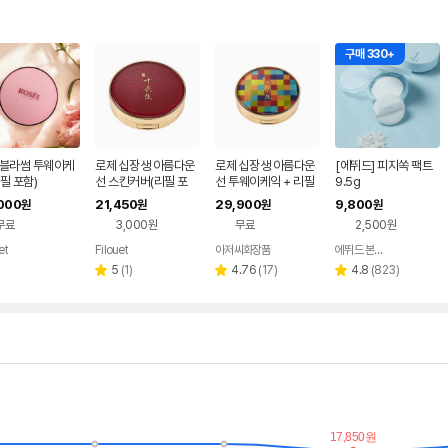
구매 330+
 블라썸 투웨이케
로제 십장생 아름다운
로제 십장생 아름다운
[에뛰드] 피지쏙 팩트
필 포함)
선 스킨커버(리필 포
선 투웨이케익 + 리필
9.5g
함)
포함
000
21,450
29,900
9,800
원
원
원
원
무료
3,000원
무료
2,500원
et
Filouet
아저씨화장품
에뛰드 본사직영샵
네이버
네이버
네이버
네이버
페이
페이
페이
페이
리
리
리
5
(
1
)
4.76
(
17
)
4.8
(
823
)
별
별
별
뷰
뷰
뷰
점
점
점
수
수
수