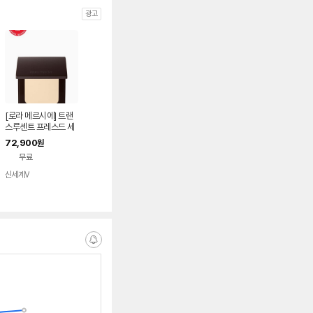
광고
[로라 메르시에] 트랜
스루센트 프레스드 세
팅 파우더 - 베이지 (C
72,900
원
N129230032)
무료
신세계V
알
림
받
는
중