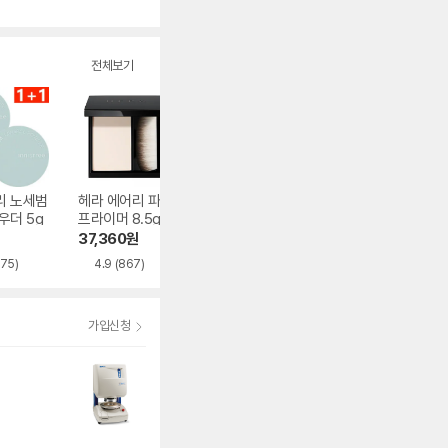
전체보기
리 노세범
헤라 에어리 파우더
루이스카렌 HD 파
메이크업포에버 U
우더 5g
프라이머 8.5g
우더 팩트 30g
TRA HD 프레스
파우더 6.2g
37,360
원
11,470
원
33,680
원
275)
4.9
(867)
4.2
(973)
4.8
(30)
가입신청