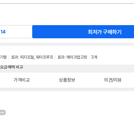
최저가 구매하기
14
기형
/
효과
:
피지조절
,
워터프루프
/
효과
:
메이크업고정
/
3개
가격비교
상품정보
의견/리뷰