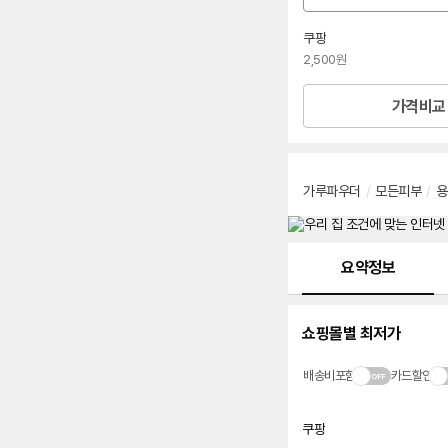
션
선
쿠팡
택
2,500원
가격비교
가루파우더
/
모든피부
/
용
메뉴 네비게이션
요약정보
쇼핑몰별 최저가
배송비포함
카드할인
쿠팡