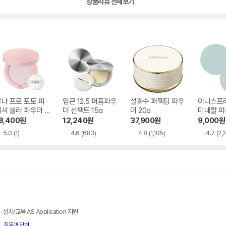
상품리뷰 전체보기
나 프로 포토 피
입큰 12.5 퍼퓸파우
설화수 퍼펙팅 파우
이니스프
셔 블러 파우더 7
더 선팩트 15g
더 20g
미네랄 파
8,400
원
12,240
원
37,900
원
9,000
원
5.0
(1)
4.6
(683)
4.8
(1,105)
4.7
(2,
-설치/교육 AS Application 지원
질문과 답변