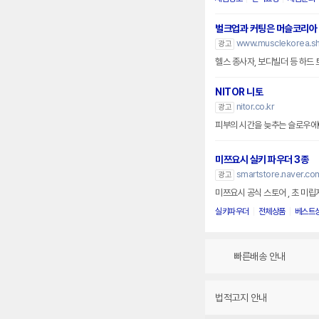
벌크업과 커팅은 머슬코리아
www.musclekorea.s
광고
헬스 종사자, 보디빌더 등 하
NITOR 니토
nitor.co.kr
광고
피부의 시간을 늦추는 슬로우에
미쯔요시 실키 파우더 3종
smartstore.naver.co
광고
미쯔요시 공식 스토어 , 초 미
실키파우더
전체상품
베스트
빠른배송 안내
법적고지 안내