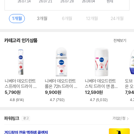
1개월
3개월
6개월
12개월
24개월
카테고리 인기상품
전체보기
니베아 데오드란트
니베아 데오드란트
니베아 데오드란트
도브
스프레이 드라이 콤
롤온 72h 드라이 콤
스틱 드라이 앤 콤
온 오
포트 200ml
포트 50ml
포트 50ml
5,790
원
9,900
원
12,590
원
7,9
4.8
(914)
4.7
(792)
4.7
(5,032)
4.
파워링크
가입신청
광고
겨드랑이 전용 액취샘 클렌저