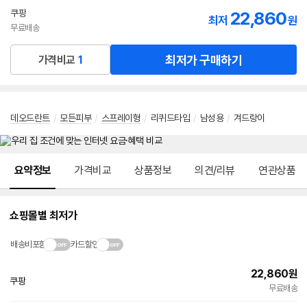
선
쿠팡
22,860
최저
원
택
무료배송
최저가 구매하기
가격비교
1
데오드란트
/
모든피부
/
스프레이형
/
리퀴드타입
/
남성용
/
겨드랑이
메뉴 네비게이션
요약정보
가격비교
상품정보
의견/리뷰
연관상품
쇼핑몰별 최저가
배송비포함
카드할인
22,860
원
쿠팡
무료배송