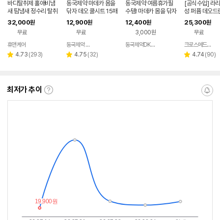
바디탈취제 홀애비냄
동국제약 마데카 몸을
동국제약 여름휴가필
[공식수입] 라리
새 땀냄새 정수리 탈취
닦자 데오 쿨시트 15매
수템! 마데카 몸을 닦자
성 퍼퓸 데오드
제
5개, 10개 택1 / 겨드랑
데오쿨시트 15매X2개
종 (캐쉬+레드
32,000
12,900
12,400
25,300
원
원
원
원
이 쿨링시트 샤워 땀티
+ 선쉴드패드 4매
레이), 150ml
무료
무료
3,000원
무료
슈 머스크향
휴앤케어
동국제약 생활건강
동국제약DKSHOP
크로스메드 샵
네이버
네이버
네이
페이
페이
버페
리
리
리
4.73
(
293
)
4.75
(
32
)
4.74
(
90
)
별
별
별
이
뷰
뷰
뷰
점
점
점
수
수
수
최저가 추이
최
알
저
림
가
받
추
는
이
중
란?