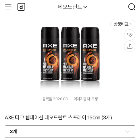
본문 바로가기
다
다나와
데오드란트
사
검
나
이
색
와
드
메
메
상품비교
인
뉴
관
심
공
유
등록월 2020.08.
이미지출처: 쿠팡
AXE 다크 템테이션 데오드란트 스프레이 150ml (3개)
3개
옵
션