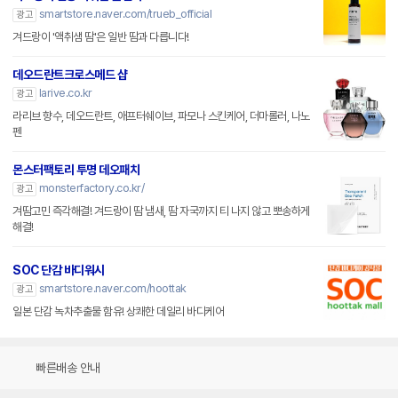
smartstore.naver.com/trueb_official
광고
겨드랑이 '액취샘 땀'은 일반 땀과 다릅니다!
데오드란트크로스메드 샵
larive.co.kr
광고
라리브 향수, 데오드란트, 애프터쉐이브, 파모나 스킨케어, 더마롤러, 나노
펜
몬스터팩토리 투명 데오패치
monsterfactory.co.kr/
광고
겨땀고민 즉각해결! 겨드랑이 땀 냄새, 땀 자국까지 티 나지 않고 뽀송하게
해결!
SOC 단감 바디워시
smartstore.naver.com/hoottak
광고
일본 단감 녹차추출물 함유! 상쾌한 데일리 바디케어
빠른배송 안내