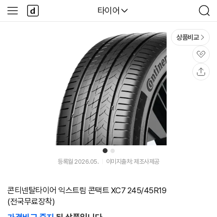
본문 바로가기
다
다나와
타이어
사
검
나
이
색
와
드
메
메
상품비교
인
뉴
관
심
공
유
1
2
등록월 2026.05.
이미지출처: 제조사제공
콘티넨탈타이어 익스트림 콘택트 XC7 245/45R19
(전국무료장착)