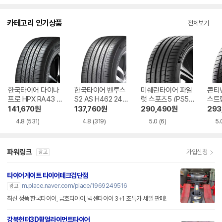
카테고리 인기상품
전체보기
한국타이어 다이나
한국타이어 벤투스
미쉐린타이어 파일
콘티
프로 HPX RA43 2
S2 AS H462 245/
럿 스포츠5 (PS5)
스트
35/55R19
45R18
255/35R19
스 D
141,670
원
137,760
원
290,490
원
293
40R
4.8
(531)
4.8
(319)
5.0
(6)
5.
파워링크
가입신청
광고
타이어게이트 타이어테크검단점
m.place.naver.com/place/1969249516
광고
최신 정품 한국타이어, 금호타이어, 넥센타이어 3+1 초특가 세일 판매!
강북헌터3D휠얼라이먼트타이어