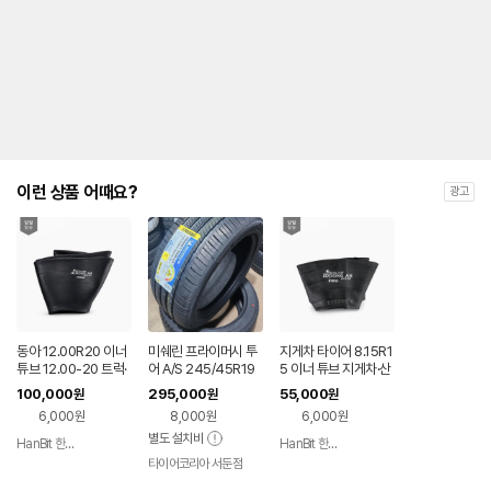
이런 상품 어때요?
광고
동아 12.00R20 이너
미쉐린 프라이머시 투
지게차 타이어 8.15R1
튜브 12.00-20 트럭·
어 A/S 245/45R19
5 이너 튜브 지게차·산
버스·산업용 타이어 전
현대 기아차량 순정타
업용 공기압 타이어 튜
100,000
295,000
55,000
원
원
원
용 (후랩별도)
이어
브 (후랩별도)
6,000원
8,000원
6,000원
별도 설치비
HanBit 한빛산업
HanBit 한빛산업
네이버
네이버
페이
타이어코리아 서둔점
페이