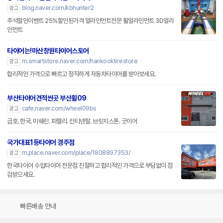
blog.naver.com/kbhunter2
광고
추석할인이벤트 25%할인된가격 얼라인먼트전문 휠얼라인먼트 3D얼라
인먼트
타이어는!마산창원타이어스토어
m.smartstore.naver.com/hankooktirestore
광고
합리적인 가격으로 빠르고 정직하게 자동차타이어를 받아보세요.
부산타이어견적싼곳 부산휠09
cafe.naver.com/wheel09bs
광고
금호. 한국. 미쉐린. 피렐리. 컨티넨탈. 브릿지스톤. 굿이어
국가대표1등타이어 경주점
m.place.naver.com/place/1808897353/
광고
한국타이어 수입타이어 전문점 친절하고 합리적인 가격으로 부담없이 점
검받으세요.
빠른배송 안내