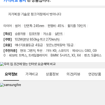
가격비교 중지
된 상품입니다.
자가복원 기술로 펑크걱정에서 벗어나다
타이어
/
썸머
/
단면폭
:
245mm
/
편평비
:
45%
/
휠지름
:
19인치
/
[특성]
승용차용
/
컴포트형
/
저소음
/
실란트
/
[주행]
102W(본당 850kg·최고 270km/h)
/
[효율]
에너지효율등급
:
4등급
/
젖은노면제동력
:
1등급
/
[추천차종]
현대
:
그랜저
,
투싼
/
기아
:
K9
,
스포티지
/
제네시스
:
G80
,
G9
0
/
쉐보레
:
트랙스
,
트레일블레이저
/
BMW
:
5시리즈
,
X3
,
X4
/
벤츠
:
S클래스
메뉴 네비게이션
요약정보
가격비교
상품정보
의견/리뷰
연관상품