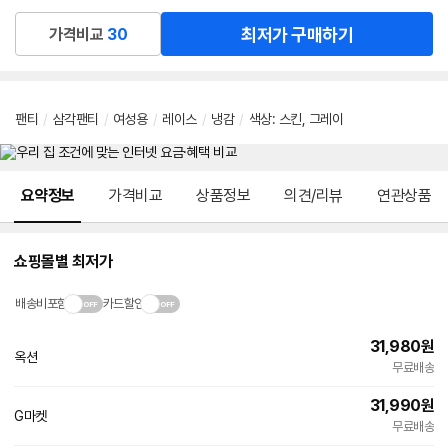
최저가 구매하기
가격비교
30
팬티
/
삼각팬티
/
여성용
/
레이스
/
냉감
/
색상
:
스킨
,
그레이
메뉴 네비게이션
요약정보
가격비교
상품정보
의견/리뷰
연관상품
쇼핑몰별 최저가
배송비포함
카드할인
31,980
원
옥션
무료배송
31,990
원
G마켓
무료배송