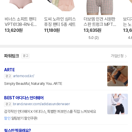
비너스 소피트 팬티
도씨 노라인 심리스
더보엠 인견 시원한
보디
VPT6138-RN-EU
퓨징 팬티 5종 세트
스판 트렁크 MPT9
는 노
S
011
종
13,620
원
11,180
원
13,635
원
13,
5.0
(2)
4.
파워링크
가입신청
광고
ARTE
artemood.kr/
광고
Simply Beautiful, Naturally You. ARTE
BEST 아디다스 언더웨어
brand.naver.com/adidasunderwaer
광고
감각적인 언더웨어 X 아디다스, 특별한 퍼포먼스를 직접 느껴보세요
할인
알림받기 할인쿠폰!
릴스만 찍을래요?