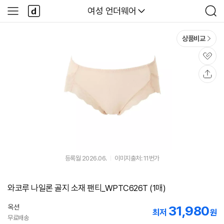
본문 바로가기
다
다나와
여성 언더웨어
사
검
나
이
색
와
드
메
메
상품비교
인
뉴
관
심
공
유
등록월 2026.06.
이미지출처: 11번가
와코루 나일론 골지 소재 팬티_WPTC626T (1매)
옥션
31,980
최저
원
무료배송