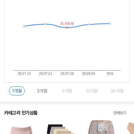
저
림
가
받
추
는
이
중
란?
1개월
3개월
6개월
12개월
24개월
카테고리 인기상품
전체보기