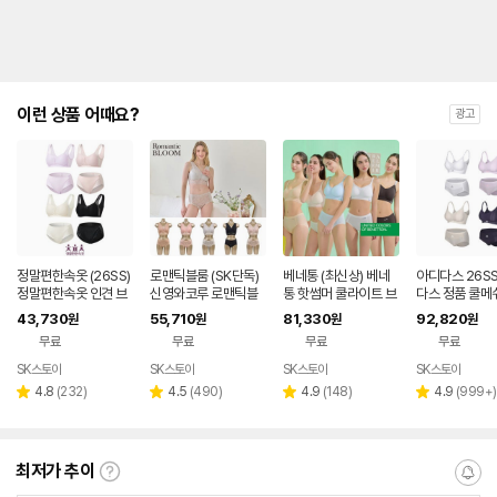
이런 상품 어때요?
광고
정말편한속옷 (26SS)
로맨틱블룸 (SK단독)
베네통 (최신상) 베네
아디다스 26S
정말편한속옷 인견 브
신영와코루 로맨틱블
통 핫썸머 쿨라이트 브
다스 정품 쿨메
라팬티 4세트 패키지
룸 한겹 실키 브라팬티
라팬티 패키지
브라팬티 4세트
43,730
55,710
81,330
92,820
원
원
원
원
(10종)
지
무료
무료
무료
무료
SK스토아
SK스토아
SK스토아
SK스토아
네이
네이
네이
네이
버페
버페
버페
버페
리
리
리
리
4.8
(
232
)
4.5
(
490
)
4.9
(
148
)
4.9
(
999+
)
별
별
별
별
이
이
이
이
뷰
뷰
뷰
뷰
점
점
점
점
수
수
수
수
최저가 추이
최
알