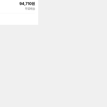
94,710
원
무료배송