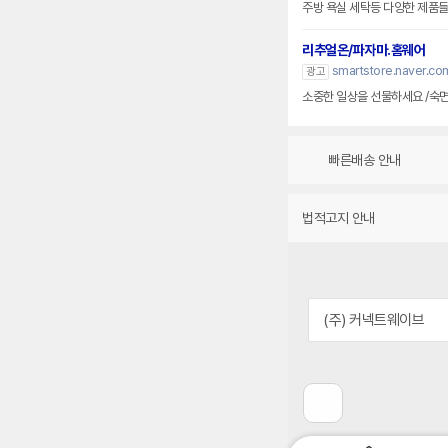
주방 욕실 세탁등 다양한 제품들
리추얼온/파자마.홈웨어
smartstore.naver.c
광고
소중한 일상을 선물하세요 /숙
빠른배송 안내
법적고지 안내
(주) 커넥트웨이브
이
전
페