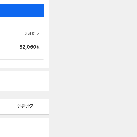
자세히
82,060
가
원
격
연관상품