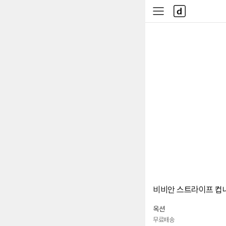
본문 바로가기
다
사
나
이
와
드
메
메
인
뉴
비비안 스트라이프 컵
옥션
무료배송