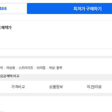
최저가 구매하기
488
 혜택가
넥
/
여성용
/
스트라이프
/
브라캡
/
색상
:
블루
가격비교
상품정보
의견/리뷰