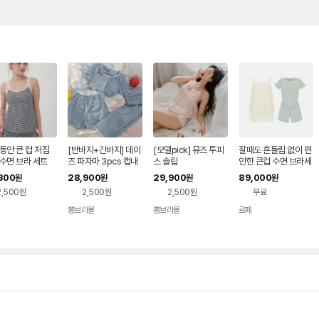
동안 큰 컵 처짐
[반바지+긴바지] 데이
[모델pick] 뮤즈 투피
잘때도 흔들림 없이 편
수면 브라 세트
즈 파자마 3pcs 캡내
스 슬립
안한 큰컵 수면 브라세
장 홈웨어
트
300
28,900
29,900
89,000
원
원
원
원
2,500원
2,500원
2,500원
무료
뽕브라몰
뽕브라몰
르페
네이버
네이버
페이
페이