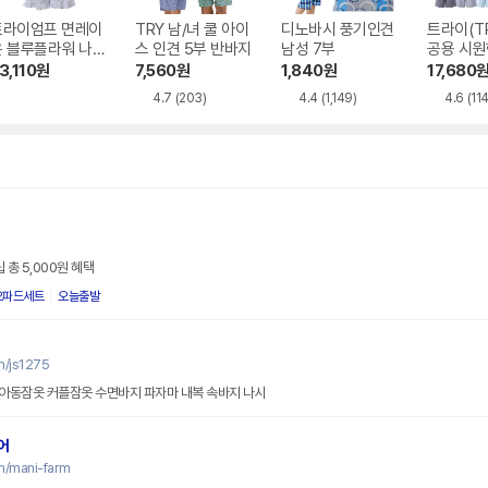
트라이엄프 면레이
TRY 남/녀 쿨 아이
디노바시 풍기인견
트라이(TR
온 블루플라워 나시
스 인견 5부 반바지
남성 7부
공용 시원
여성파자마 TFWP
부 반바지
3,110
원
7,560
원
1,840
원
17,680
213BU LE122177
4.7
(203)
4.4
(1,149)
4.6
(114
198
 총 5,000원 혜택
오파드세트
오늘출발
m/js1275
아동잠옷 커플잠옷 수면바지 파자마 내복 속바지 나시
어
m/mani-farm