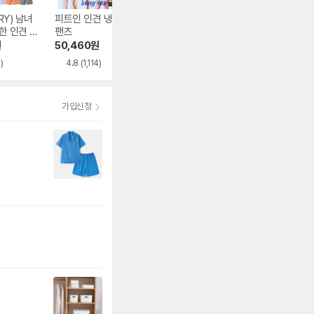
Y) 남녀
피트인 인견 냉감
라페어 트로피컬 옐
자주(JAJU) 60수
한 인견 5
팬츠
로우 레이온 팬츠 L
코튼 5부 파자마 
WJDAPT0005-Y
트 J2152011070
원
50,460
원
16,110
원
26,910
원
E
6
)
4.8
(1,114)
5.0
(3)
가입신청