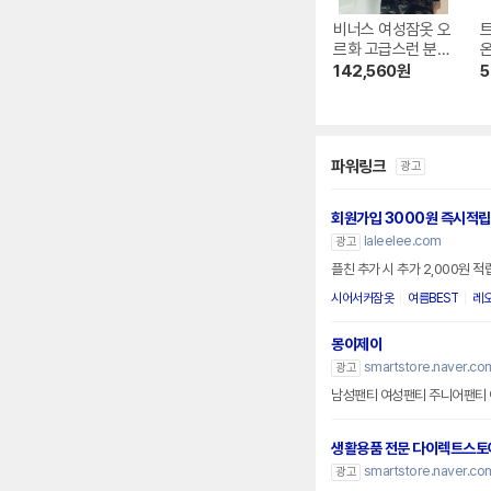
비너스 여성잠옷 오
르화 고급스런 분위
기+ 부드러운 착용
142,560
원
5
감의 실크잠옷-OP
J
A5955W
0
파워링크
광고
회원가입 3000원 즉시적립
laleelee.com
광고
플친 추가 시 추가 2,000원 적립
시어서커잠옷
여름BEST
레
몽이제이
smartstore.naver.co
광고
남성팬티 여성팬티 주니어팬티 
생활용품 전문 다이렉트스토
smartstore.naver.co
광고