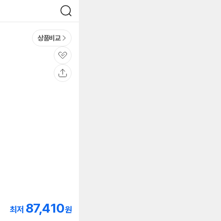
검
색
상품비교
관
심
공
유
87,410
최저
원