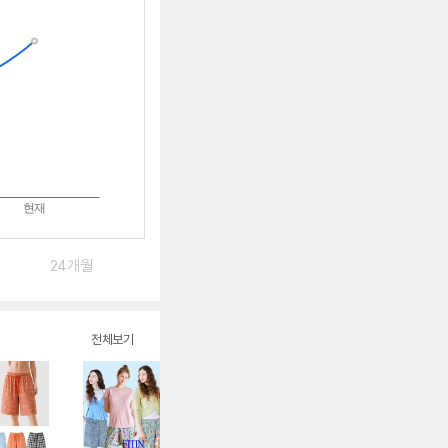
는
중
24개월
전체보기