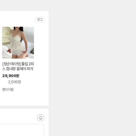
광고
[청순여리핏] 튤립 2피
스 캡내장 홈웨어 파자
마
29,900
원
2,500원
뽕브라몰
네이버
페이
알
림
받