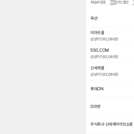
배송비포함
카드할인
옥션
이마트몰
삼성카드
82,060원
SSG.COM
삼성카드
82,060원
신세계몰
삼성카드
82,060원
롯데ON
G마켓
주식회사 신세계라이브쇼핑