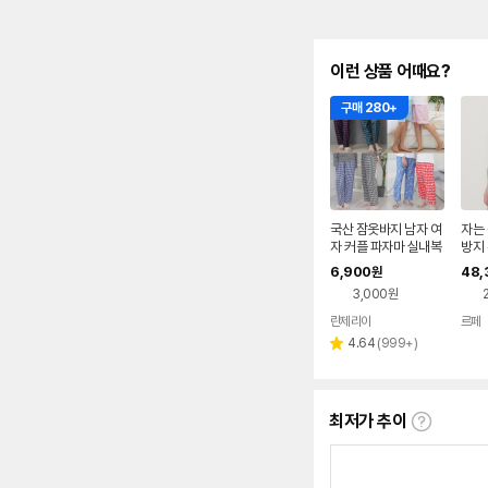
이런 상품 어때요?
구매 280+
국산 잠옷바지 남자 여
자는 
자 커플 파자마 실내복
방지 
면 엠보 봄 여름 반바지
6,900
48,
원
홈웨어
3,000원
란제리아
르페
네이버
페이
리
4.64
(
999+
)
별
뷰
점
수
최저가 추이
최
저
가