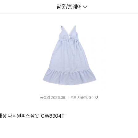
다나와
잠옷/홈웨어
등록월 2026.06.
이미지출처: G마켓
내장 나시원피스잠옷_GW8904T