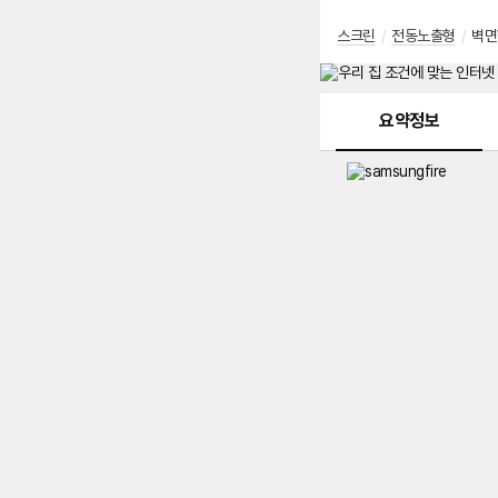
스크린
/
전동노출형
/
벽면
메뉴 네비게이션
요약정보