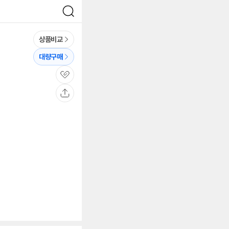
검
색
상품비교
대량구매
관
심
공
유