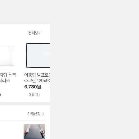
전체보기
자형 스크
이동형 빔프로젝터
그랜드뷰 DELUXE
윤씨네 액자형 광
 시리즈
스크린 120x90cm
포터블 스크린 GXP
스크린 F9-FH CL
H 시리즈
시리즈
6,780
원
250,000
원
321,000
원
)
2.5
(2)
4.9
(37)
3.7
(5)
가입신청