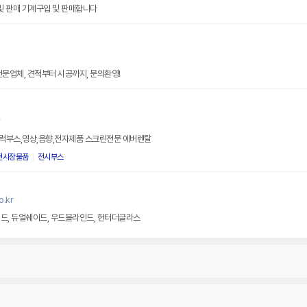
 및 판매 기계구입 및 판매합니다
전문업체, 견적부터 시공까지, 문의환영!
r
럭부스,영상,음향,전자제품 스크린전문 에버렌탈
전시장물품
전시부스
.kr
드, 듀얼쉐이드, 우드블라인드, 헌터더글라스