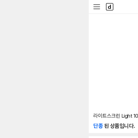
본문 바로가기
다
사
나
이
와
드
메
메
인
뉴
라이트스크린 Light 1
단종
된 상품입니다.