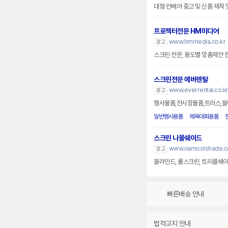
대형 컨베어 중고 및 신품 제작
프로젝터전문 HM미디어
www.hmmedia.co.kr
광고
스크린 전문, 용도별 맞춤제안 
스크린전문 에버렌탈
www.everrental.co.k
광고
행사물품,전시장물품,트러스,블
일반행사용품
체육대회용품
스크린 나물쉐이드
www.namoolshade.co
광고
블라인드, 롤스크린, 트리플쉐이
빠른배송 안내
법적고지 안내