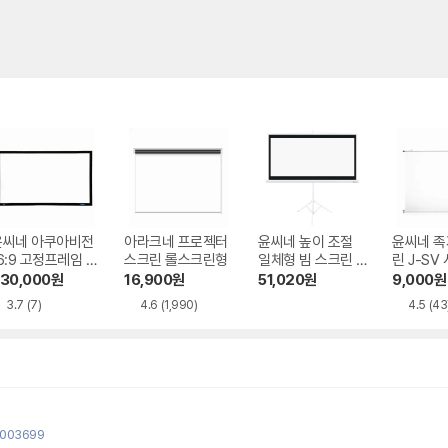
윤씨네 아쿠아비전
아라크네 프로젝터
윤씨네 높이 조절
윤씨네 족
6:9 고정프레임 스
스크린 롤스크린형
일체형 빔 스크린 S
린 J-SV
린 SA-FH 시리
-SH 시리즈
30,000
원
16,900
원
51,020
원
9,000
원
즈 시네비젼원단
3.7
(7)
4.6
(1,990)
4.5
(43
0003699