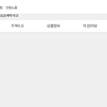
형
/
전동노출
가격비교
상품정보
의견/리뷰