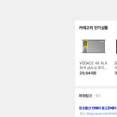
카테고리 인기상품
VEIDADZ 4K ALR
회색 금속성 족자형
1
빔프로젝터 스크린
크
29,640
원
3
파워링크
광고
창조물산 컨베어 중고콘베어
blog.naver.com/hsh
광고