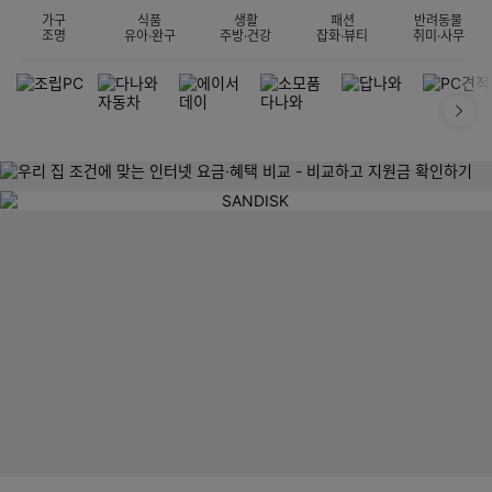
가구
식품
생활
패션
반려동물
조명
유아·완구
주방·건강
잡화·뷰티
취미·사무