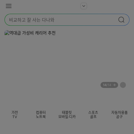
본문 바로가기
다
서
메
나
비
뉴
와
검
스
검색
색
더
어
보
를
기
입
력
해
주
세
요
배
페
14
/14
너
이
전
자
섹션 카테고리
지
체
동
보
롤
기
링
가전
컴퓨터
태블릿
스포츠
자동차용품
멈
TV
노트북
모바일·디카
골프
공구
춤