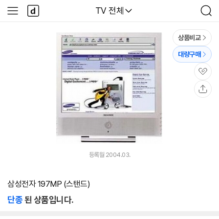
본문 바로가기
다
다나와
TV 전체
사
검
나
이
색
와
드
메
메
상품비교
인
뉴
대량구매
관
심
공
유
등록월 2004.03.
삼성전자 197MP (스탠드)
단종
된 상품입니다.