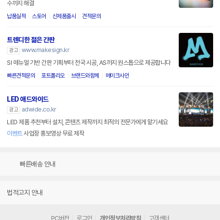
수까지 해결
납품실적
스토어
신제품출시
견적문의
트렌디한 젊은 간판
www.makesign.kr
광고
SI 매뉴얼 기반 간판 기획부터 전국 시공, AS까지 원스톱으로 제공합니다
빠른견적문의
포트폴리오
브랜드와함께
메이크사인
LED 애드와이드
adwide.co.kr
광고
LED 제품 추천부터 설치, 콘텐츠 제작까지 최적의 전문가에게 맡기세요
이벤트
사업장 홍보영상 무료 제작
빠른배송 안내
법적고지 안내
PC버전
로그인
개인정보처리방침
고객센터