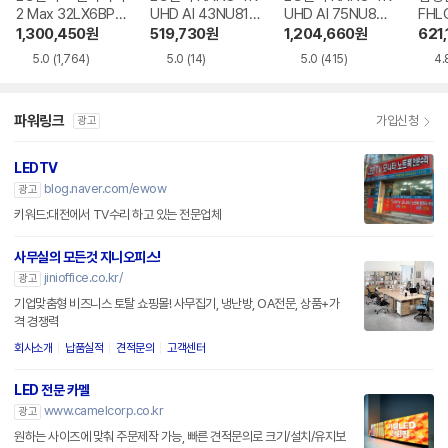
2 Max 32LX6BPG
UHD AI 43NU810
UHD AI 75NU850
FHL
A
BENA
BENA
1,300,450
원
519,730
원
1,204,660
원
621,
5.0
(1,764)
5.0
(14)
5.0
(415)
4.
파워링크
가입신청
광고
LEDTV
blog.naver.com/ewow
광고
키워드:대전에서 TV수리 하고 있는 전문업체
사무실의 모든것 지니오피스!
jinioffice.co.kr/
광고
기업맞춤형 비즈니스 토탈 쇼핑몰! 사무집기, 냉난방, OA전문, 상품+가
격 경쟁력
회사소개
납품실적
견적문의
고객센터
LED 전문 카멜
www.camelcorp.co.kr
광고
원하는 사이즈에 맞춰 주문제작 가능, 빠른 견적문의로 크기/설치/유지보