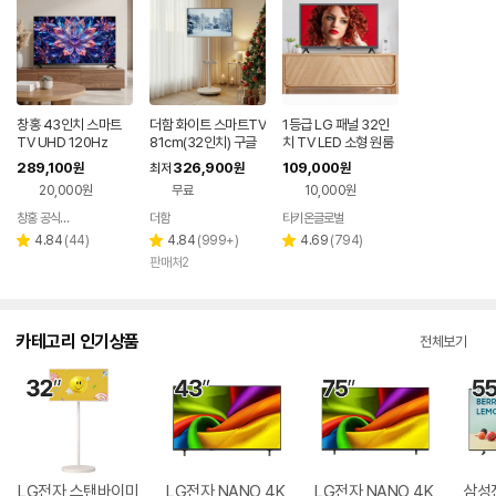
창홍 43인치 스마트
더함 화이트 스마트TV
1등급 LG 패널 32인
TV UHD 120Hz
81cm(32인치) 구글
치 TV LED 소형 원룸
5.0 QLED 이동식TV
티비 이동식TV 안방
289,100
326,900
109,000
원
최저
원
원
캠핑 글램핑 병원
20,000원
무료
10,000원
창홍 공식스토어
더함
타키온글로벌
네이버
페이
리
리
리
4.84
(
44
)
4.84
(
999+
)
4.69
(
794
)
별
별
별
뷰
뷰
뷰
판매처2
점
점
점
수
수
수
카테고리 인기상품
전체보기
LG전자 스탠바이미
LG전자 NANO 4K
LG전자 NANO 4K
삼성전