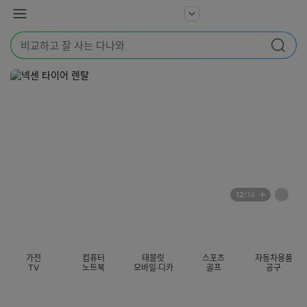
본문 바로가기
다
서
메
나
비
뉴
와
검
스
검색
색
더
어
보
를
기
입
력
해
주
세
요
배
페
12
/14
너
이
전
자
섹션 카테고리
지
체
동
보
롤
기
링
가전
컴퓨터
태블릿
스포츠
자동차용품
멈
TV
노트북
모바일·디카
골프
공구
춤