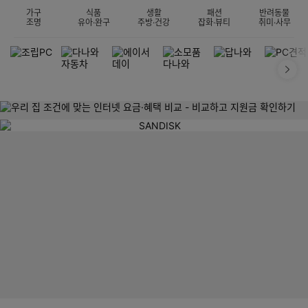
가구
식품
생활
패션
반려동물
조명
유아·완구
주방·건강
잡화·뷰티
취미·사무