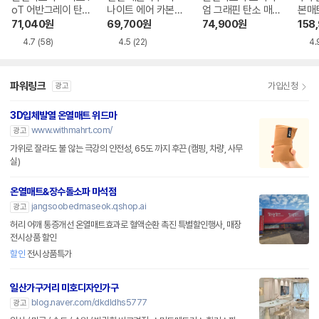
oT 어반그레이 탄
나이트 에어 카본매
엄 그래핀 탄소 매
본매트
소매트 HL-APP
트
트
71,040
원
69,700
원
74,900
원
158
4.7
(58)
4.5
(22)
4.
파워링크
가입신청
광고
3D입체발열 온열매트 위드마
www.withmahrt.com/
광고
가위로 잘라도 불 않는 극강의 안전성, 65도 까지 후끈 (캠핑, 차량, 사무
실)
온열매트&장수돌소파 마석점
jangsoobedmaseok.qshop.ai
광고
허리 어깨 통증개선 온열매트효과로 혈액순환 촉진 특별할인행사, 매장
전시상품 할인
할인
전시상품특가
일산가구거리 미호디자인가구
blog.naver.com/dkdldhs5777
광고