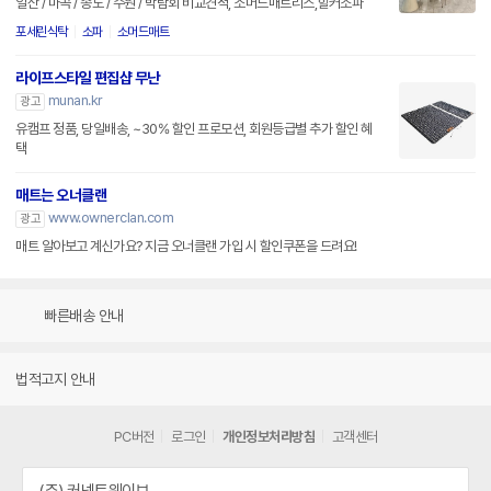
일산 / 마곡 / 송도 / 수원 / 박람회 비교견적, 소머드매트리스,힐커소파
포세린식탁
소파
소머드매트
라이프스타일 편집샵 무난
munan.kr
광고
유캠프 정품, 당일배송, ~30% 할인 프로모션, 회원등급별 추가 할인 혜
택
매트는 오너클랜
www.ownerclan.com
광고
매트 알아보고 계신가요? 지금 오너클랜 가입 시 할인쿠폰을 드려요!
빠른배송 안내
법적고지 안내
PC버전
로그인
개인정보처리방침
고객센터