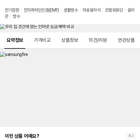
전기장판
/
전자파차단인증(EMF)
/
생활방수
/
의료용자석
/
은함유원단
/
음이
온
/
방수
메뉴 네비게이션
요약정보
가격비교
상품정보
의견/리뷰
연관상품
이런 상품 어때요?
광고