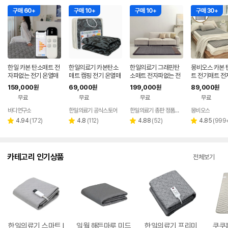
구매 60+
구매 10+
구매 10+
구매 30+
한일 카본 탄소매트 전
한일의료기 카본탄소
한일의료기 그래핀탄
몽비오스 카본 
자파없는 전기 온열매
매트 캠핑 전기 온열매
소매트 전자파없는 전
트 전기매트 전
트 장판 2인용 1인용 S
트 캠핑용 전기장판 여
기장판 온열매트 싱글
는 그래핀 온열
159,000
69,000
199,000
89,000
원
원
원
원
S 그레이
행용 미니 전기요 중
1인용 분리난방
대 전기장판 퀸, 
무료
무료
무료
무료
200cm, 연그
바디연구소
한일의료기 공식스토어
한일의료기 총판 정품스토어
몽비오스
리
리
리
리
4.94
(
172
)
4.8
(
112
)
4.88
(
52
)
4.85
(
999
별
별
별
별
뷰
뷰
뷰
뷰
점
점
점
점
수
수
수
수
카테고리 인기상품
전체보기
한일의료기 스마트 I
일월 해든마루 미드
한일의료기 프리미
쿠쿠