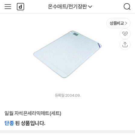
본문 바로가기
다
다나와
온수매트/전기장판
사
검
나
이
색
와
드
메
메
상품비교
인
뉴
관
심
공
유
등록월 2004.09.
일월 자석은세라믹매트(세트)
단종
된 상품입니다.