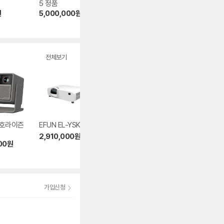
5 정품
고
00W 정품
원
5,000,000
원
149,990
원
940,000
원
전체보기
 호라이즌
EFUN EL-YSK615
엑스지미 MOGO 4
뷰소닉 LX60HD
2,910,000
원
699,000
원
359,000
원
00
원
5.0
(103)
4.9
(79)
가입신청