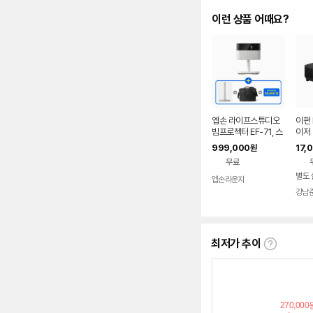
이런 상품 어때요?
엡손 라이프스튜디오
이펀 
빔프로젝터 EF-71, 스
이저
탠드, 가방, APP 10만
0안시
999,000
17,
원
원 쿠폰 증정
A 강
무료
별도 
엡손라운지
강남
최저가 추이
최
저
가
추
이