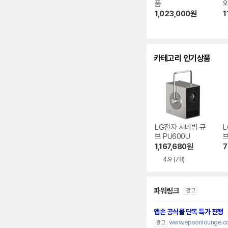
품
1,023,000
원
1
카테고리 인기상품
LG전자 시네빔 큐
L
브 PU600U
브
1,167,680
원
7
4.9
(78)
파워링크
광고
엡손 공식몰 단독 특가 진행
www.epsonlounge.co
광고