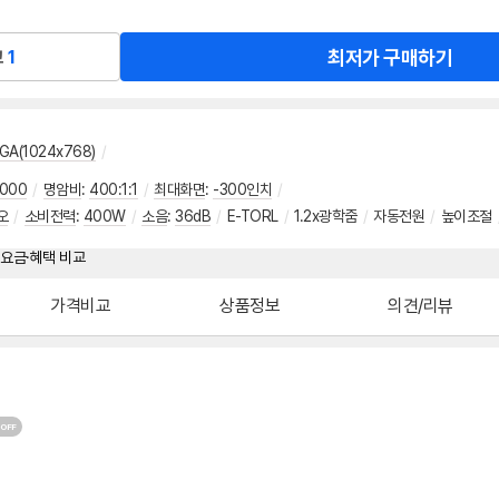
최저가 구매하기
교
1
GA(1024x768)
/
2000
/
명암비
:
400:1:1
/
최대화면
:
-300인치
/
오
/
소비전력
:
400W
/
소음
:
36dB
/
E-TORL
/
1.2x광학줌
/
자동전원
/
높이조절
가격비교
상품정보
의견/리뷰