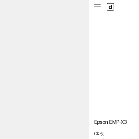
본문 바로가기
다
사
나
이
와
드
메
메
인
뉴
Epson EMP-X3
G마켓