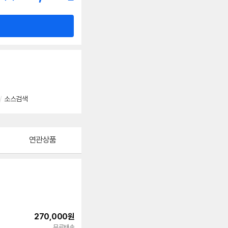
/
소스검색
연관상품
270,000
원
무료배송