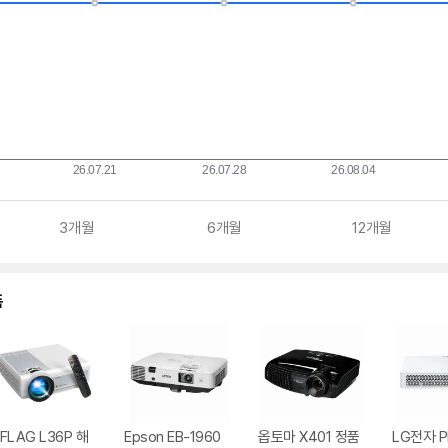
3개월
6개월
12개월
품
FLAG L36P 해
Epson EB-1960
옵토마 X401 정품
LG전자 P