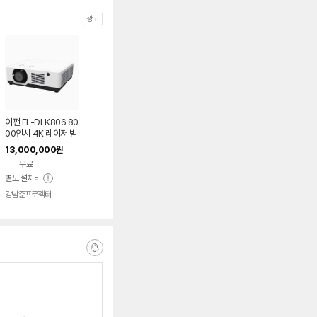
광고
이펀 EL-DLK806 80
00안시 4K 레이저 빔
프로젝터
13,000,000
원
무료
별도 설치비
강남준프로젝터
알
림
받
는
중