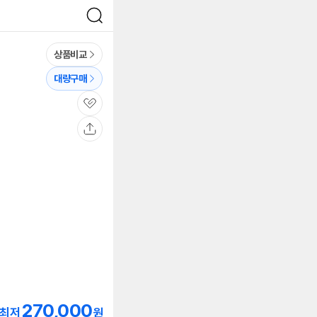
검
색
상품비교
대량구매
관
심
공
유
270,000
최저
원