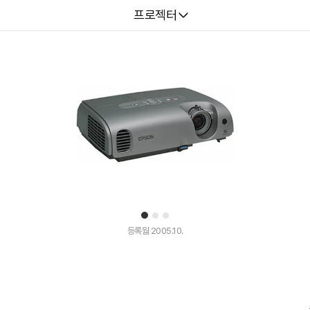
다나와
프로젝터
1
2
3
등록월 2005.10.