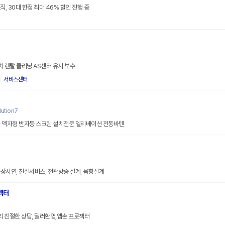
직, 30대 한정 최대 46% 할인 진행 중
 렌탈 클리닝 AS센터 유지 보수
서비스센터
ution7
동 액자형 반자동 스크린 설치전문 엘리베이션 전동바텐
장시연, 친절서비스, 전관방송 설계, 음향설계
젝터
MD의 친절한 상담, 딜러환영,엡손 프로젝터