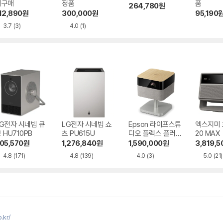
외구매
정품
품
264,780
원
12,890
원
300,000
원
95,190
3.7
(3)
4.0
(1)
G전자 시네빔 큐
LG전자 시네빔 쇼
Epson 라이프스튜
엑스지미
 HU710PB
츠 PU615U
디오 플렉스 플러스
20 MAX
EF-72
05,570
원
1,276,840
원
1,590,000
원
3,819,5
4.8
(171)
4.8
(139)
4.0
(3)
5.0
(21)
.kr/