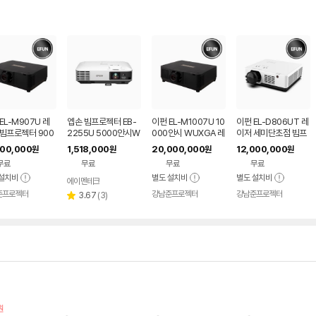
EL-M907U 레
엡손 빔프로젝터 EB-
이펀 EL-M1007U 10
이펀 EL-D806UT 레
 빔프로젝터 900
2255U 5000안시W
000안시 WUXGA 레
이저 세미단초점 빔프
 풀HD WUXG
UXGA
이저 빔프로젝터
로젝터 8000안시 풀
000,000
1,518,000
20,000,000
12,000,000
원
원
원
원
당용
HD WUXGA
무료
무료
무료
무료
설치비
별도 설치비
별도 설치비
에이멘테크
네이버
준프로젝터
페이
강남준프로젝터
강남준프로젝터
리
3.67
(
3
)
별
뷰
점
수