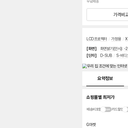
무료배송
가격비
LCD프로젝터
/
가정용
/
X
[화면]
화면밝기(안시)
:
-
[단자]
D-SUB
/
S-비디
메뉴 네비게이션
요약정보
쇼핑몰별 최저가
배송비포함
카드할인
G마켓