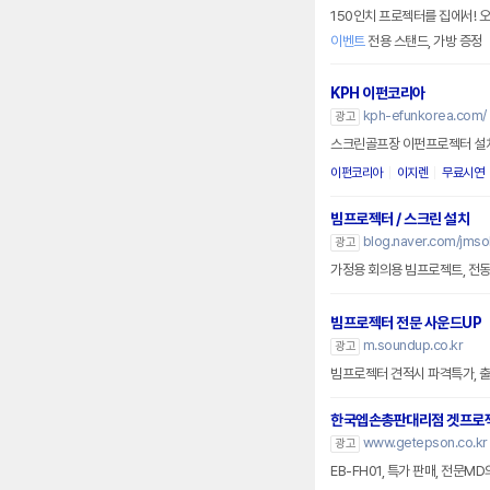
150인치 프로젝터를 집에서! 오
이벤트
전용 스탠드, 가방 증정
KPH 이펀코리아
kph-efunkorea.com/
광고
스크린골프장 이펀프로젝터 설치
이펀코리아
이지렌
무료시연
빔프로젝터 / 스크린 설치
blog.naver.com/jmsol
광고
가정용 회의용 빔프로젝트, 전
빔프로젝터 전문 사운드UP
m.soundup.co.kr
광고
빔프로젝터 견적시 파격특가, 출
한국엡손총판대리점 겟프로
www.getepson.co.kr
광고
EB-FH01, 특가 판매, 전문