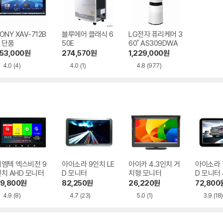
ONY XAV-712B
블루에어 클래식 6
LG전자 퓨리케어 3
 단품
50E
60˚ AS309DWA
53,000
원
274,570
원
1,229,000
원
4.0
(4)
4.0
(1)
4.8
(977)
디엠텍 엑스비전 9
아이소라 9인치 LE
아이카 4.3인치 거
아이소라 
치 AHD 모니터
D 모니터
치형 모니터
D 모니터 
9,800
원
82,250
원
26,220
원
72,800
4.9
(8)
4.7
(23)
5.0
(1)
3.9
(18)