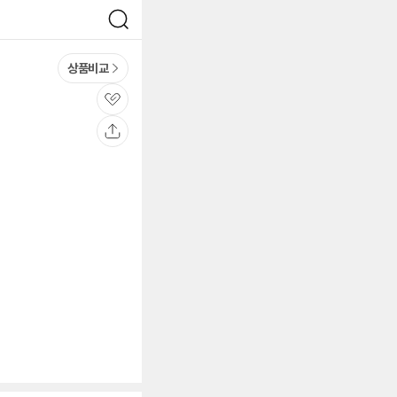
검
색
상품비교
관
심
공
유