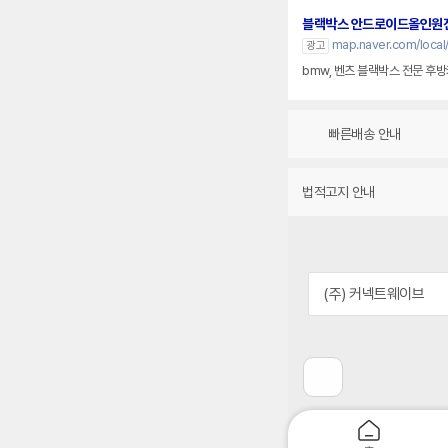
블랙박스 안드로이드올인원
map.naver.com/loca
광고
bmw, 벤츠 블랙박스 전문 
빠른배송 안내
법적고지 안내
(주) 커넥트웨이브
이
전
페
이
지