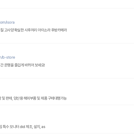
com/isora
품질 고사양 확실한 사후처리 아이소라 후방카메라
m/b-store
시간 운행을 즐겁게 바뀌어 보세요!
발 및 판매, 양산용 해외부품 및 제품 구매대행가능
수 모니터 did 제조, 설치, as