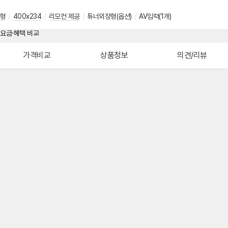
형
/
400x234
/
리모컨 제공
/
튜너외장형(옵션)
/
AV입력(1개)
가격비교
상품정보
의견/리뷰