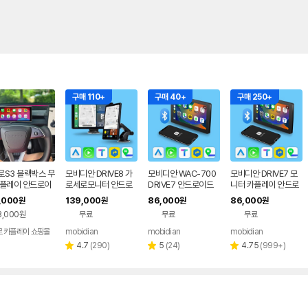
구매 110+
구매 40+
구매 250+
로S3 블랙박스 무
모비디안 DRIVE8 가
모비디안 WAC-700
모비디안 DRIVE7 모
카플레이 안드로이
로세로모니터 안드로
DRIVE7 안드로이드
니터 카플레이 안드로
오토 올인원 모니터
이드오토 올인원 카플
오토 카플레이 7인치
이드오토 올인원 네비
,000
139,000
86,000
86,000
원
원
원
원
4년식테슬라 와이
레이 네비게이션
차량모니터 내비게이
게이션
3,000원
무료
무료
무료
얼
션 올인원
 카플레이 쇼핑몰
mobidian
mobidian
mobidian
리
리
리
4.7
(
290
)
5
(
24
)
4.75
(
999+
)
별
별
별
뷰
뷰
뷰
점
점
점
수
수
수