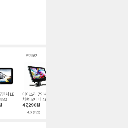
전체보기
7인치 LE
아이소라 7인치 거
아이카 7인치 룸미
디엠텍 엑스비전 
480
치형 모니터 480
러 모니터
인치 거치형 모니
701X
원
47,290
원
35,900
원
52,630
원
4.6
(132)
5.0
(1)
4.6
(196)