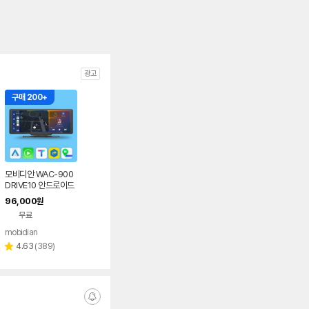
광고
구매 200+
모비디안 WAC-900
DRIVE10 안드로이드
오토 카플레이 10.26
96,000
원
차량모니터 내비게이
무료
션 올인원
mobidian
리
4.63
(
389
)
별
뷰
점
수