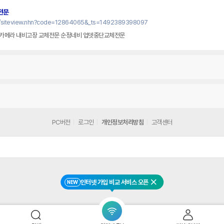
전문
l/siteview.nhn?code=12864065&_ts=1492389398097
후방카메라 내비고장 교체전문 순정네비 업뎃중단교체전문
PC버전
로그인
개인정보처리방침
고객센터
인터넷 가입 비교 서비스 오픈
NEW
닫기