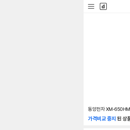
본문 바로가기
다
사
나
이
와
드
메
메
인
뉴
동양전자 XM-650HM
가격비교 중지
된 상