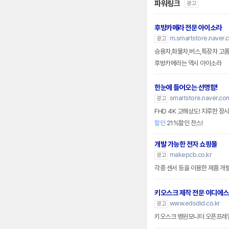
파워링크
광고
후방카메라 전문 아이소라
m.smartstore.naver.
광고
승용차,화물차,버스,특장차 고
후방카메라는 역시 아이소라
한눈에 들어오는 선명함!
smartstore.naver.co
광고
FHD 4K 고해상도! 지루한 장
할인
21%할인 찬스!
개발 가능한 전자 쇼핑몰
makepcb.co.kr
광고
각종 센서 등을 이용한 제품 개
키오스크 제작 전문 이디에스
www.edsdid.co.kr
광고
키오스크 병원모니터 오픈프레임 특