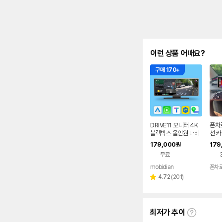
이런 상품 어때요?
구매 170+
DRIVE11 모니터 4K
폰차
블랙박스 올인원 내비
선 
게이션 무선 카플레이
드 
179,000
179
원
안드로이드오토
- 2
무료
드듀
mobidian
폰차로
리
4.72
(
201
)
별
뷰
점
수
최저가 추이