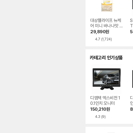
대상웰라이프 뉴케
S
어 미니 바나나맛 1
T
50ml 24개
29,890
원
5
4.7
(1,724)
카테고리 인기상품
디엠텍 엑스비전 1
0.1인치 모니터
인
150,210
원
8
4.3
(9)