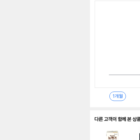
최
저
가
추
이
란?
1개월
다른 고객이 함께 본 상