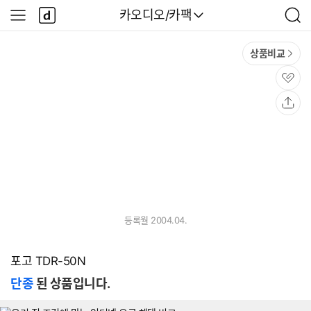
본문 바로가기
다
다나와
카오디오/카팩
나
사
검
와
이
색
메
드
상품비교
인
메
뉴
관
심
공
유
등록월 2004.04.
포고 TDR-50N
단종
된 상품입니다.