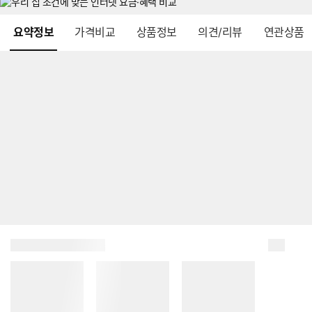
메뉴 네비게이션
요약정보
가격비교
상품정보
의견/리뷰
연관상품