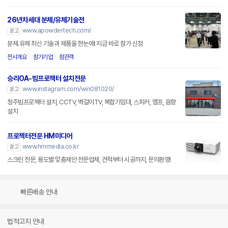
26년차세대 분체/유체기술전
www.apowdertech.com/
광고
분체.유체 최신 기술과 제품을 한눈에! 지금 바로 참가 신청
전시개요
참가기업
참관객
승리OA-빔프로젝터 설치전문
www.instagram.com/win081020/
광고
청주빔프로젝터 설치, CCTV, 벽걸이TV, 복합기임대, 스피커, 앰프, 음향
설치
프로젝터전문 HM미디어
www.hmmedia.co.kr
광고
스크린 전문, 용도별 맞춤제안 전문업체, 견적부터 시공까지, 문의환영!
빠른배송 안내
법적고지 안내