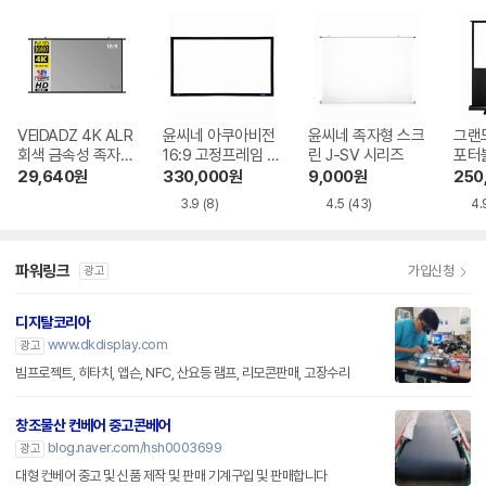
VEIDADZ 4K ALR
윤씨네 아쿠아비전
윤씨네 족자형 스크
그랜드
회색 금속성 족자형
16:9 고정프레임 스
린 J-SV 시리즈
포터블
빔프로젝터 스크린
크린 SA-FH 시리
H 
29,640
원
330,000
원
9,000
원
250
즈 시네비젼원단
3.9
(8)
4.5
(43)
4.
파워링크
가입신청
광고
디지탈코리아
www.dkdisplay.com
광고
빔프로젝트, 히타치, 앱슨, NFC, 산요등 램프, 리모콘판매, 고장수리
창조물산 컨베어 중고콘베어
blog.naver.com/hsh0003699
광고
대형 컨베어 중고 및 신품 제작 및 판매 기계구입 및 판매합니다