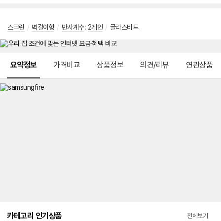
스크린
/
벽걸이형
/
반사계수
:
2게인
/
글라스비드
메뉴 네비게이션
요약정보
가격비교
상품정보
의견/리뷰
연관상품
카테고리 인기상품
전체보기