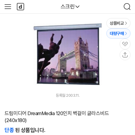
본문 바로가기
다
다나와
스크린
사
검
나
이
색
와
드
메
메
상품비교
인
뉴
대량구매
관
심
공
유
등록월 2003.11.
드림미디어 DreamMedia 120인치 벽걸이 글라스비드
(240x180)
단종
된 상품입니다.