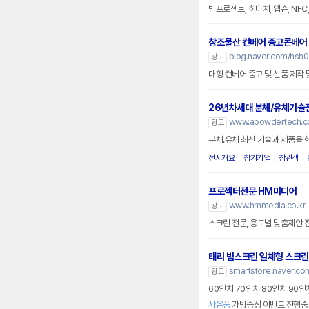
빔프로젝트, 히타치, 앱슨, NF
창조물산 컨베어 중고콘베어
blog.naver.com/hsh
광고
대형 컨베어 중고 및 신품 제작
26년차세대 분체/유체기술
www.apowdertech.c
광고
분체.유체 최신 기술과 제품을 한
전시개요
참가기업
참관객
프로젝터전문 HM미디어
www.hmmedia.co.kr
광고
스크린 전문, 용도별 맞춤제안 
태리 빔스크린 일체형 스크린
smartstore.naver.com
광고
60인치 70인치 80인치 90
사은품
가방증정 이벤트 진행중