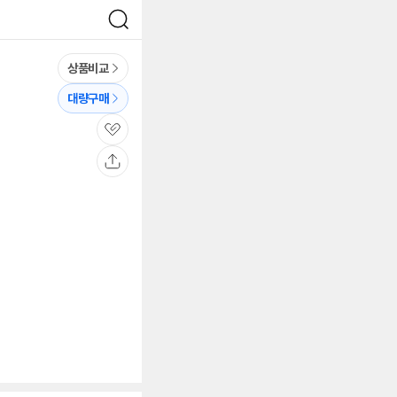
검
색
상품비교
대량구매
관
심
공
유