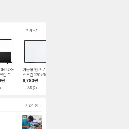
전체보기
DELUXE
이동형 빔프로젝터
윤씨네 액자형 광학
ZhejiangNewfin
크린 GXP
스크린 120x90cm
스크린 F9-FH CLR
벽걸이 빔프로젝
시리즈
스크린
0
원
6,780
원
321,000
원
37,940
원
)
2.5
(2)
3.7
(5)
가입신청