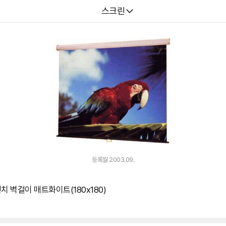
다나와
스크린
등록월 2003.09.
인치 벽걸이 매트화이트(180x180)