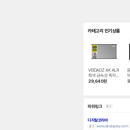
카테고리 인기상품
VEIDADZ 4K ALR
회색 금속성 족자형
1
빔프로젝터 스크린
크
29,640
원
3
파워링크
광고
디지탈코리아
www.dkdisplay.com
광고