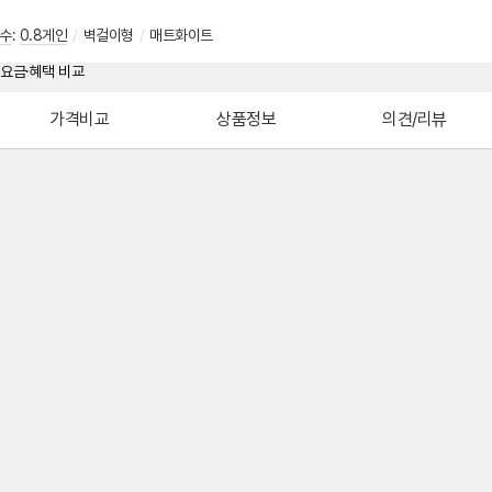
수
:
0.8게인
/
벽걸이형
/
매트화이트
가격비교
상품정보
의견/리뷰