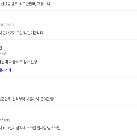
C, 산요등 램프, 리모콘판매, 고장수리
0003699
 및 판매 기계구입 및 판매합니다
전
om/
눈에! 지금 바로 참가 신청
동시개최
전문업체, 견적부터 시공까지, 문의환영!
/tarry
인치 100인치 삼각대 스크린 일체형 빔스크린