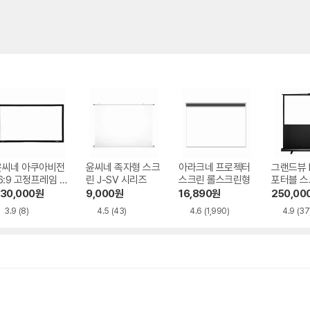
윤씨네 아쿠아비전
윤씨네 족자형 스크
아라크네 프로젝터
그랜드뷰 
6:9 고정프레임 스
린 J-SV 시리즈
스크린 롤스크린형
포터블 스
린 SA-FH 시리
H 시리즈
30,000
원
9,000
원
16,890
원
250,00
즈 시네비젼원단
3.9
(8)
4.5
(43)
4.6
(1,990)
4.9
(37