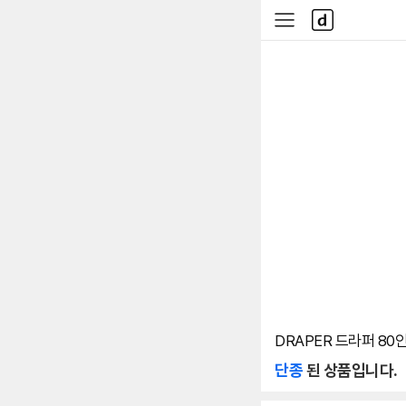
본문 바로가기
다
사
나
이
와
드
메
메
인
뉴
DRAPER 드라퍼 80
단종
된 상품입니다.