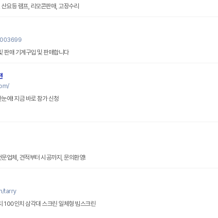
C, 산요등 램프, 리모콘판매, 고장수리
0003699
 및 판매 기계구입 및 판매합니다
전
om/
눈에! 지금 바로 참가 신청
전문업체, 견적부터 시공까지, 문의환영!
/tarry
인치 100인치 삼각대 스크린 일체형 빔스크린