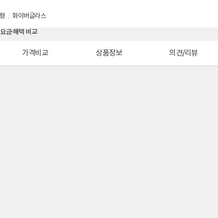
형
/
화이버글라스
가격비교
상품정보
의견/리뷰