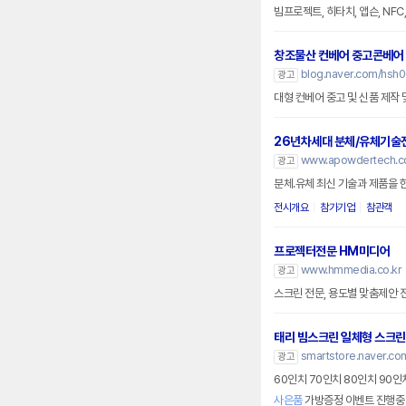
빔프로젝트, 히타치, 앱슨, NF
창조물산 컨베어 중고콘베어
blog.naver.com/hsh
광고
대형 컨베어 중고 및 신품 제작
26년차세대 분체/유체기술
www.apowdertech.c
광고
분체.유체 최신 기술과 제품을 한
전시개요
참가기업
참관객
프로젝터전문 HM미디어
www.hmmedia.co.kr
광고
스크린 전문, 용도별 맞춤제안 
태리 빔스크린 일체형 스크린
smartstore.naver.com
광고
60인치 70인치 80인치 90
사은품
가방증정 이벤트 진행중