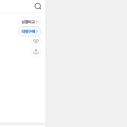
검
색
상품비교
대량구매
관
심
공
유