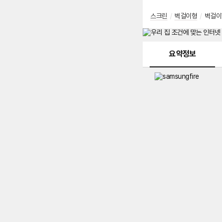
스크린
/
벽걸이형
/
벽걸이
메뉴 네비게이션
요약정보