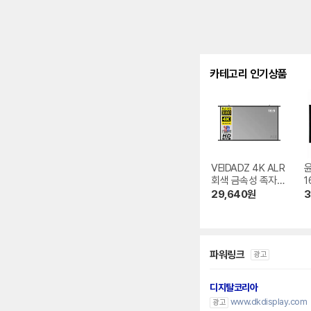
카테고리 인기상품
VEIDADZ 4K ALR
회색 금속성 족자형
1
빔프로젝터 스크린
크
29,640
원
3
파워링크
광고
디지탈코리아
www.dkdisplay.com
광고