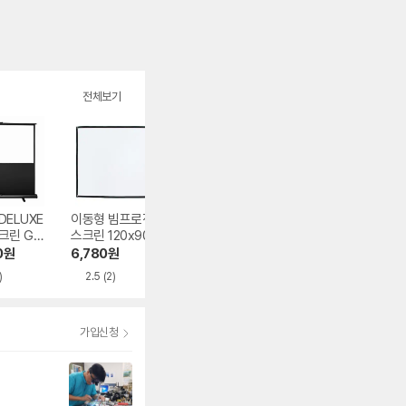
전체보기
DELUXE
이동형 빔프로젝터
윤씨네 액자형 광학
ZhejiangNewfin
크린 GXP
스크린 120x90cm
스크린 F9-FH CLR
벽걸이 빔프로젝
시리즈
스크린
0
원
6,780
원
321,000
원
37,940
원
)
2.5
(2)
3.7
(5)
가입신청