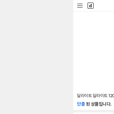
본문 바로가기
다
사
나
이
와
드
메
메
인
뉴
달라이트 달라이트 120
단종
된 상품입니다.