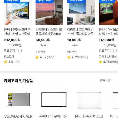
구매 10+
구매 110+
구매 150+
구매 10+
윤씨네 전동스크린 무
아라크네 빔스크린 블
아라크네 프로젝터 빔
윤씨네 PH 16:
선리모컨형 빔프로젝
랙족자봉 가로240c
스크린 족자타입 가로
식 빔스크린 와
터 빔스크린 노출형 2
m x 세로200cm (12
80cm x 세로65cm
터블 가정용 무
212,000
69,900
19,900
117,000
원
원
원
원
90cm(120인치), 1개
0인치)
크린 127cm(
10,000원
무료
무료
10,000원
치), 1개
별도 설치비
별도 설치비
아라크네
아라크네
빔스토어
윤씨네 브랜드샵
네이버
리
리
4.67
(
372
)
4.72
(
999+
)
별
별
페이
리
뷰
뷰
리
4.8
(
107
)
4.85
(
659
)
점
점
별
별
뷰
수
수
뷰
점
점
수
수
카테고리 인기상품
전체보기
VEIDADZ 4K ALR
윤씨네 아쿠아비전
윤씨네 족자형 스크
아라