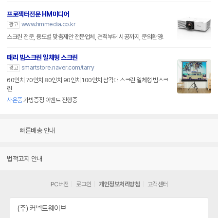
프로젝터전문 HM미디어
www.hmmedia.co.kr
광고
스크린 전문, 용도별 맞춤제안 전문업체, 견적부터 시공까지, 문의환영!
태리 빔스크린 일체형 스크린
smartstore.naver.com/tarry
광고
60인치 70인치 80인치 90인치 100인치 삼각대 스크린 일체형 빔스크
린
사은품
가방증정 이벤트 진행중
빠른배송 안내
법적고지 안내
PC버전
로그인
개인정보처리방침
고객센터
(주) 커넥트웨이브