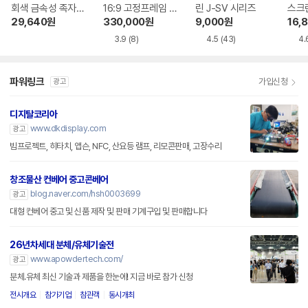
회색 금속성 족자형
16:9 고정프레임 스
린 J-SV 시리즈
스크
빔프로젝터 스크린
크린 SA-FH 시리
29,640
원
330,000
원
9,000
원
16,
즈 시네비젼원단
3.9
(8)
4.5
(43)
4.
파워링크
가입신청
광고
디지탈코리아
www.dkdisplay.com
광고
빔프로젝트, 히타치, 앱슨, NFC, 산요등 램프, 리모콘판매, 고장수리
창조물산 컨베어 중고콘베어
blog.naver.com/hsh0003699
광고
대형 컨베어 중고 및 신품 제작 및 판매 기계구입 및 판매합니다
26년차세대 분체/유체기술전
www.apowdertech.com/
광고
분체.유체 최신 기술과 제품을 한눈에! 지금 바로 참가 신청
전시개요
참가기업
참관객
동시개최