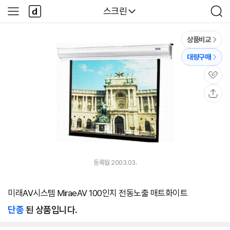
본문 바로가기
다
다나와
스크린
사
검
나
이
색
와
드
메
메
상품비교
인
뉴
대량구매
관
심
공
유
등록월 2003.03.
미래AV시스템 MiraeAV 100인치 전동노출 매트화이트
단종
된 상품입니다.