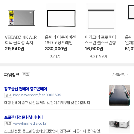
VEIDADZ 4K ALR
윤씨네 아쿠아비전
아라크네 프로젝터
윤씨
회색 금속성 족자형
16:9 고정프레임 스
스크린 롤스크린형
일체형
빔프로젝터 스크린
크린 SA-FH 시리
-SH
29,640
원
330,000
원
16,900
원
51,
즈 시네비젼원단
3.7
(7)
4.6
(1,990)
파워링크
가입신청
광고
창조물산 컨베어 중고콘베어
blog.naver.com/hsh0003699
광고
대형 컨베어 중고 및 신품 제작 및 판매 기계구입 및 판매합니다
프로젝터전문 HM미디어
www.hmmedia.co.kr
광고
스크린 전문, 용도별 맞춤제안 전문업체, 견적부터 시공까지, 문의환영!