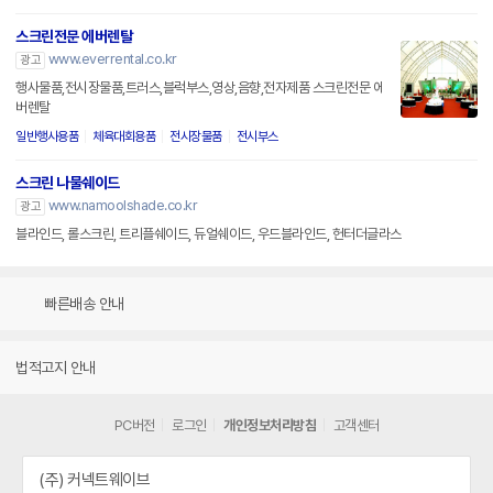
스크린전문 에버렌탈
www.everrental.co.kr
광고
행사물품,전시장물품,트러스,블럭부스,영상,음향,전자제품 스크린전문 에
버렌탈
일반행사용품
체육대회용품
전시장물품
전시부스
스크린 나물쉐이드
www.namoolshade.co.kr
광고
블라인드, 롤스크린, 트리플쉐이드, 듀얼쉐이드, 우드블라인드, 헌터더글라스
빠른배송 안내
법적고지 안내
PC버전
로그인
개인정보처리방침
고객센터
(주) 커넥트웨이브