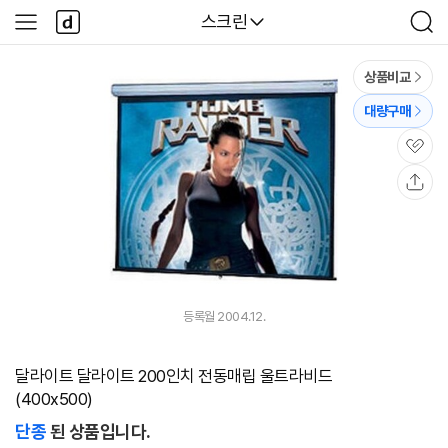
본문 바로가기
다
다나와
스크린
사
검
나
이
색
와
드
메
메
상품비교
인
뉴
대량구매
관
심
공
유
등록월 2004.12.
달라이트 달라이트 200인치 전동매립 울트라비드
(400x500)
단종
된 상품입니다.