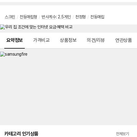
스크린
/
전동매립형
/
반사계수
:
2.5게인
/
천정형
/
전동매립
메뉴 네비게이션
요약정보
가격비교
상품정보
의견/리뷰
연관상품
카테고리 인기상품
전체보기