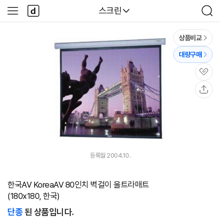
본문 바로가기
다
다나와
스크린
사
검
나
이
색
와
드
메
메
상품비교
인
뉴
대량구매
관
심
공
유
등록월 2004.10.
한국AV KoreaAV 80인치 벽걸이 울트라매트
(180x180, 한국)
단종
된 상품입니다.