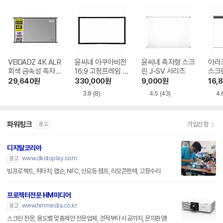
VEIDADZ 4K ALR
윤씨네 아쿠아비전
윤씨네 족자형 스크
아라
회색 금속성 족자형
16:9 고정프레임 스
린 J-SV 시리즈
스크
빔프로젝터 스크린
크린 SA-FH 시리
29,640
원
330,000
원
9,000
원
16,
즈 시네비젼원단
3.9
(8)
4.5
(43)
4.
파워링크
가입신청
광고
디지탈코리아
www.dkdisplay.com
광고
빔프로젝트, 히타치, 앱슨, NFC, 산요등 램프, 리모콘판매, 고장수리
프로젝터전문 HM미디어
www.hmmedia.co.kr
광고
스크린 전문, 용도별 맞춤제안 전문업체, 견적부터 시공까지, 문의환영!