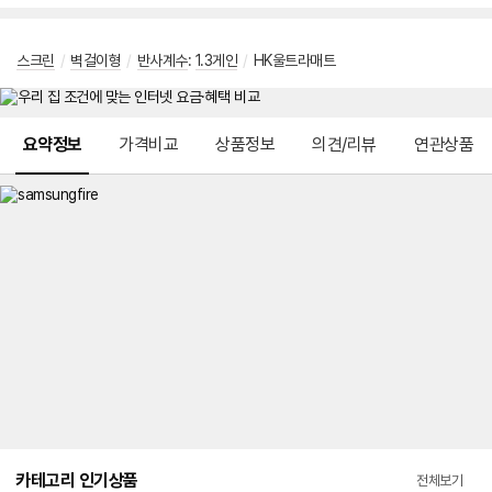
스크린
/
벽걸이형
/
반사계수
:
1.3게인
/
HK울트라매트
메뉴 네비게이션
요약정보
가격비교
상품정보
의견/리뷰
연관상품
카테고리 인기상품
전체보기