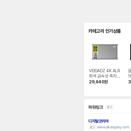
카테고리 인기상품
VEIDADZ 4K ALR
회색 금속성 족자형
1
빔프로젝터 스크린
크
29,640
원
3
파워링크
광고
디지탈코리아
www.dkdisplay.com
광고