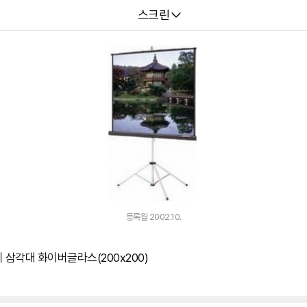
다나와
스크린
등록월 2002.10.
인치 삼각대 화이버글라스(200x200)