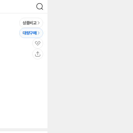
검
색
상품비교
대량구매
관
심
공
유