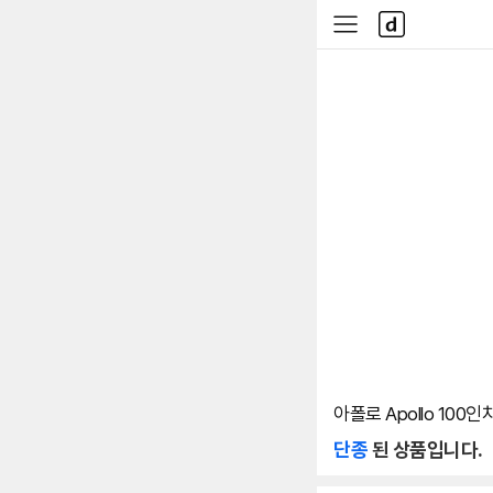
본문 바로가기
다
사
나
이
와
드
메
메
인
뉴
아폴로 Apollo 100
단종
된 상품입니다.