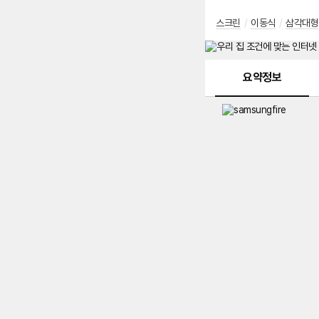
스크린
/
이동식
/
삼각대형
메뉴 네비게이션
요약정보