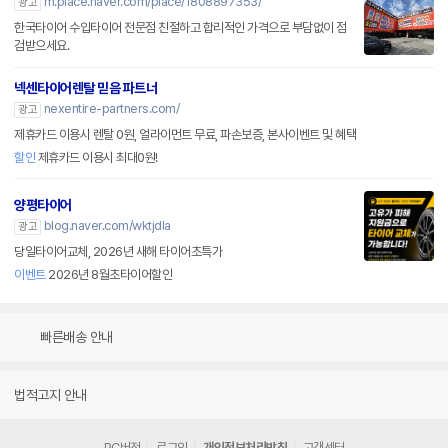
m.place.naver.com/place/1808897353/
광고
한국타이어 수입타이어 전문점 친절하고 합리적인 가격으로 부담없이 점
검받으세요.
넥센타이어렌탈 믿음 파트너
nexentire-partners.com/
광고
제휴카드 이용시 렌탈 0원, 얼라이먼트 무료, 파손보증, 본사이벤트 및 혜택
할인
제휴카드 이용시 최대0원!
양평타이어
blog.naver.com/wktjdla
광고
당일타이어교체, 2026년 새해 타이어초특가
이벤트
2026년 8월초타이어할인
빠른배송 안내
법적고지 안내
PC버전
로그인
개인정보처리방침
고객센터