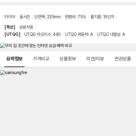
타이어
/
올시즌
/
단면폭
:
235mm
/
편평비
:
75%
/
휠지름
:
16인치
/
[특성]
승용차용
/
[UTQG]
UTQG 마모지수
:
440
/
UTQG 제동력
:
A
/
UTQG 내열성
:
A
메뉴 네비게이션
요약정보
가격비교
상품정보
의견/리뷰
연관상품