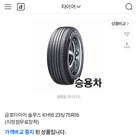
본문 바로가기
다
다나와
타이어
사
검
나
이
색
와
드
메
메
상품비교
인
뉴
관
심
공
유
등록월 2012.12.
금호타이어 솔루스 KH16 235/75R16
(지정점무료장착)
가격비교 중지
된 상품입니다.