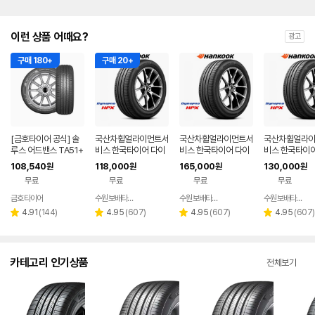
이런 상품 어때요?
광고
구매 180+
구매 20+
[금호타이어 공식] 솔
국산차휠얼라이먼트서
국산차휠얼라이먼트서
국산차휠얼라
루스 어드밴스 TA51+
비스 한국타이어 다이
비스 한국타이어 다이
비스 한국타이어
215 55 17 전국무료
나프로 HPX 235551
나프로 HPX 25545
나프로 HPX 2
108,540
118,000
165,000
130,000
원
원
원
원
장착 2155517
9 235 55 19, 1개
20 255 45 20, 1개
8 235 60 18,
무료
무료
무료
무료
금호타이어
수원보배타이어
수원보배타이어
수원보배타이어
네이버
네이버
페이
페이
리
리
리
리
4.91
(
144
)
4.95
(
607
)
4.95
(
607
)
4.95
(
607
)
별
별
별
별
뷰
뷰
뷰
뷰
점
점
점
점
수
수
수
수
카테고리 인기상품
전체보기