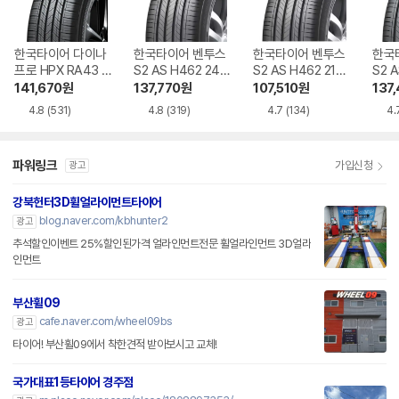
한국타이어 다이나
한국타이어 벤투스
한국타이어 벤투스
한국
프로 HPX RA43 2
S2 AS H462 245/
S2 AS H462 215/
S2 A
35/55R19
45R18
55R17
45R
141,670
원
137,770
원
107,510
원
137
4.8
(531)
4.8
(319)
4.7
(134)
4.
파워링크
가입신청
광고
강북헌터3D휠얼라이먼트타이어
blog.naver.com/kbhunter2
광고
추석할인이벤트 25%할인된가격 얼라인먼트전문 휠얼라인먼트 3D얼라
인먼트
부산휠09
cafe.naver.com/wheel09bs
광고
타이어! 부산휠09에서 착한견적 받아보시고 교체!
국가대표1등타이어 경주점