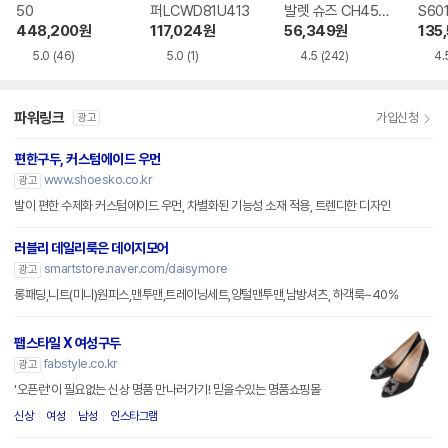
50
퍼LCWD81U413
발렛 슈즈 CH457
S60
6
448,200
원
117,024
원
56,349
원
135
5.0
(46)
5.0
(1)
4.5
(242)
4.
파워링크
가입신청
광고
편한구두, 커스텀에이드 우먼
www.shoesko.co.kr
광고
발이 편한 수제화 커스텀에이드 우먼, 차별화된 기능성 소재 적용, 트렌디한 디자인
러블리 데일리룩은 데이지모어
smartstore.naver.com/daisymore
광고
롱패딩,니트(미니)원피스,맨투맨,트레이닝세트,양털맨투맨,남방셔츠, 하객룩~40%
팹스타일 X 여성구두
fabstyle.co.kr
광고
'오픈런'이 필요없는 신상 명품 만나러가기! 믿을수있는 명품쇼핑몰
신상
여성
남성
인스타그램