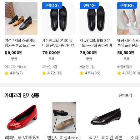
구매 20+
구매 10+
구매 90+
여성수제화 스퀘어토
제뉴인그립 9160 유
제뉴인그립 9180 유
웨딩 새틴 슈즈 
양가죽 통굽 5cm 구
니화 근무화 승무원 여
니화 근무화 승무원 여
혼식 플랫 단화 2
두, 쁨슈
성 여자 면접 구두 정장
성 여자 면접 구두 면접
270mm 작은
99,000
79,000
79,000
59,500
원
원
원
원
기본 호텔리어 백화점
용 호텔 기본구두 면접
즈 215 220 2
무료
무료
무료
무료
신발 민자 블랙 검정 구
0 265
두 베이직 유니폼화 호
아이디어스idus
제뉴인그립
제뉴인그립
매일매일데이데이
텔리어 백화점
리
리
리
리
4.86
(
7
)
4.72
(
36
)
4.64
(
96
)
4.83
(
300
)
별
별
별
별
뷰
뷰
뷰
뷰
점
점
점
점
수
수
수
수
카테고리 인기상품
전체보기
레페토 루 V080V5
엘칸토 여성4cm로
락포트 레이건 리본
소다 