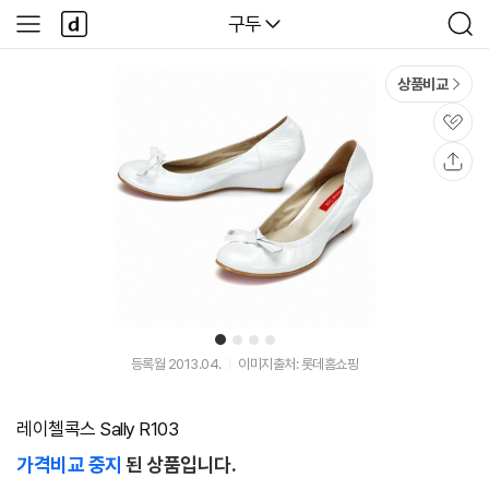
본문 바로가기
다
다나와
구두
사
검
나
이
색
와
드
메
메
상품비교
인
뉴
관
심
공
유
1
2
3
4
등록월 2013.04.
이미지출처: 롯데홈쇼핑
레이첼콕스 Sally R103
가격비교 중지
된 상품입니다.