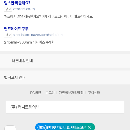
릴스만 찍을래요?
zeroent.co.kr/
광고
릴스에서 끝낼 재능인가요? 이제 라이브 크리에이터에 도전하세요.
핸드메이드 구두
smartstore.naver.com/sinbatda
광고
245mm~300mm 빅사이즈 수제화
빠른배송 안내
법적고지 안내
PC버전
로그인
개인정보처리방침
고객센터
(주) 커넥트웨이브
인터넷 가입 비교 서비스 오픈
NEW
닫기