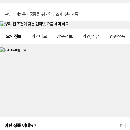
구두
/
여성용
/
굽종류:
웨지힐
/
소재: 천연가죽
메뉴 네비게이션
요약정보
가격비교
상품정보
의견/리뷰
연관상품
이런 상품 어때요?
광고