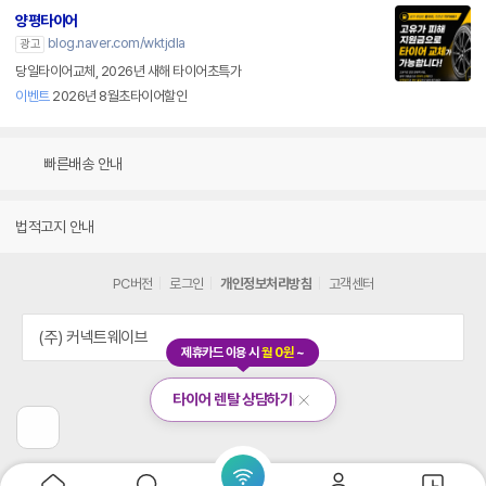
양평타이어
blog.naver.com/wktjdla
광고
당일타이어교체, 2026년 새해 타이어초특가
이벤트
2026년 8월초타이어할인
빠른배송 안내
법적고지 안내
PC버전
로그인
개인정보처리방침
고객센터
(주) 커넥트웨이브
제휴카드 이용 시
월 0원
~
타이어 렌탈 상담하기
닫
기
이
전
페
이