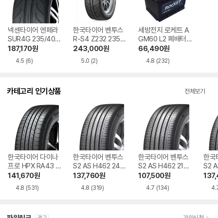
넥센타이어 엔페라
한국타이어 벤투스
세방전지 로케트 A
SUR4G 235/40R
R-S4 Z232 235/
GM60 L2 폐배터
18 장착비별도
40R18 장착비별도
리 반납
187,170
원
243,000
원
66,490
원
4.5
(6)
5.0
(2)
4.8
(232)
카테고리 인기상품
전체보기
한국타이어 다이나
한국타이어 벤투스
한국타이어 벤투스
한국
프로 HPX RA43 2
S2 AS H462 245/
S2 AS H462 215/
S2 A
35/55R19
45R18
55R17
45R
141,670
원
137,760
원
107,500
원
137
4.8
(531)
4.8
(319)
4.7
(134)
4.
가입신청
광고