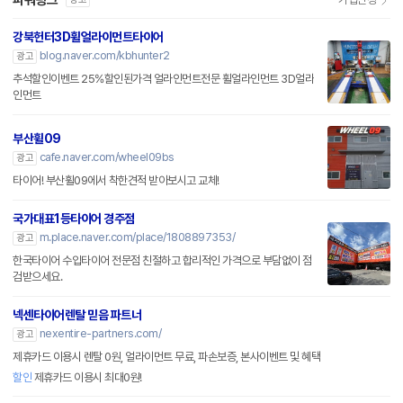
파워링크
강북헌터3D휠얼라이먼트타이어
blog.naver.com/kbhunter2
광고
추석할인이벤트 25%할인된가격 얼라인먼트전문 휠얼라인먼트 3D얼라
인먼트
부산휠09
cafe.naver.com/wheel09bs
광고
타이어! 부산휠09에서 착한견적 받아보시고 교체!
국가대표1등타이어 경주점
m.place.naver.com/place/1808897353/
광고
한국타이어 수입타이어 전문점 친절하고 합리적인 가격으로 부담없이 점
검받으세요.
넥센타이어렌탈 믿음 파트너
nexentire-partners.com/
광고
제휴카드 이용시 렌탈 0원, 얼라이먼트 무료, 파손보증, 본사이벤트 및 혜택
할인
제휴카드 이용시 최대0원!