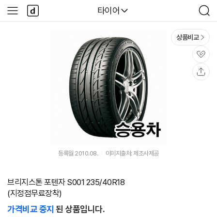
본문 바로가기
다
다나와
타이어
사
검
나
이
색
와
드
메
메
상품비교
인
뉴
관
심
공
유
등록월 2010.08.
이미지출처: 제조사제공
브리지스톤 포텐자 S001 235/40R18
(지정점무료장착)
가격비교 중지
된 상품입니다.