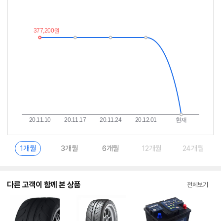
저
림
가
받
추
는
이
중
란?
1개월
3개월
6개월
12개월
24개월
다른 고객이 함께 본 상품
전체보기