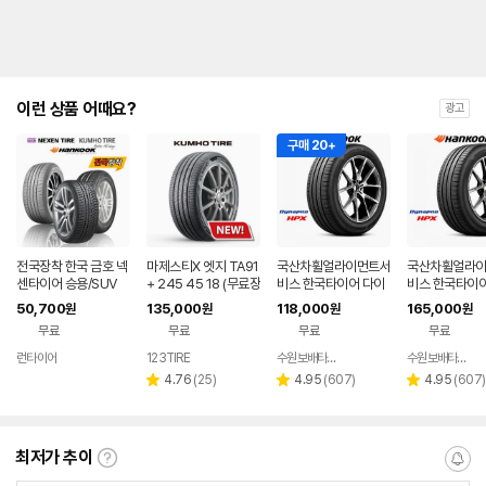
이런 상품 어때요?
광고
구매 20+
전국장착 한국 금호 넥
마제스티X 엣지 TA91
국산차휠얼라이먼트서
국산차휠얼라
센타이어 승용/SUV
+ 245 45 18 (무료장
비스 한국타이어 다이
비스 한국타이어
타이어 모음전
착/전국택배)
나프로 HPX 235551
나프로 HPX 2
50,700
135,000
118,000
165,000
원
원
원
원
9 235 55 19, 1개
20 255 45 20
무료
무료
무료
무료
런타이어
123TIRE
수원보배타이어
수원보배타이어
네이버
네이버
페이
페이
리
리
리
4.76
(
25
)
4.95
(
607
)
4.95
(
607
)
별
별
별
뷰
뷰
뷰
점
점
점
수
수
수
최저가 추이
최
알