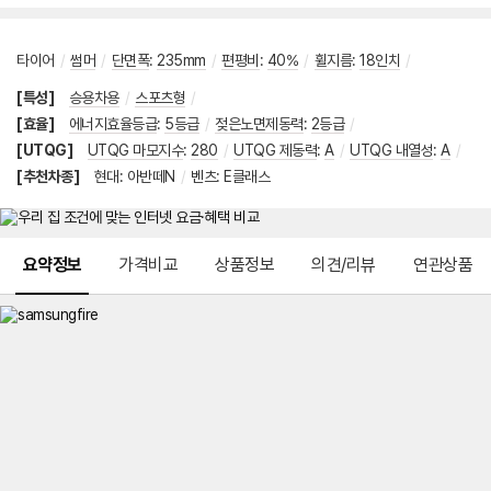
타이어
/
썸머
/
단면폭
:
235mm
/
편평비
:
40%
/
휠지름
:
18인치
/
[특성]
승용차용
/
스포츠형
/
[효율]
에너지효율등급
:
5등급
/
젖은노면제동력
:
2등급
/
[UTQG]
UTQG 마모지수
:
280
/
UTQG 제동력
:
A
/
UTQG 내열성
:
A
/
[추천차종]
현대
:
아반떼N
/
벤츠
:
E클래스
메뉴 네비게이션
요약정보
가격비교
상품정보
의견/리뷰
연관상품