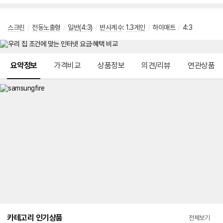
스크린
/
전동노출형
/
일반(4:3)
/
반사계수
:
1.3게인
/
하이매트
/
4:3
메뉴 네비게이션
요약정보
가격비교
상품정보
의견/리뷰
연관상품
카테고리 인기상품
전체보기