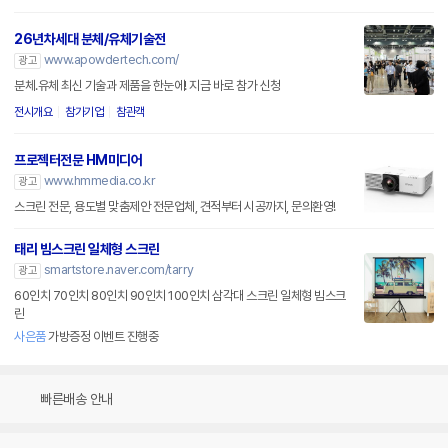
26년차세대 분체/유체기술전
www.apowdertech.com/
광고
분체.유체 최신 기술과 제품을 한눈에! 지금 바로 참가 신청
전시개요
참가기업
참관객
프로젝터전문 HM미디어
www.hmmedia.co.kr
광고
스크린 전문, 용도별 맞춤제안 전문업체, 견적부터 시공까지, 문의환영!
태리 빔스크린 일체형 스크린
smartstore.naver.com/tarry
광고
60인치 70인치 80인치 90인치 100인치 삼각대 스크린 일체형 빔스크
린
사은품
가방증정 이벤트 진행중
빠른배송 안내