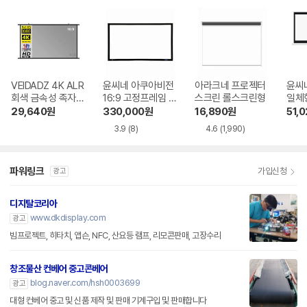
VEIDADZ 4K ALR
윤씨네 아쿠아비전
아라크네 프로젝터
윤씨
회색 금속성 족자형
16:9 고정프레임 스
스크린 롤스크린형
일체형
빔프로젝터 스크린
크린 SA-FH 시리
-SH
29,640
원
330,000
원
16,890
원
51,
즈 시네비젼원단
3.9
(8)
4.6
(1,990)
파워링크
가입신청
광고
디지탈코리아
www.dkdisplay.com
광고
빔프로젝트, 히타치, 앱슨, NFC, 산요등 램프, 리모콘판매, 고장수리
창조물산 컨베어 중고콘베어
blog.naver.com/hsh0003699
광고
대형 컨베어 중고 및 신품 제작 및 판매 기계구입 및 판매합니다