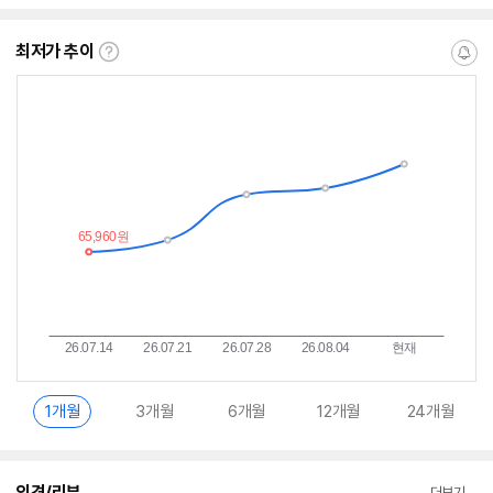
수
수
수
최저가 추이
최
알
저
림
가
받
추
는
이
중
란?
1개월
3개월
6개월
12개월
24개월
의견/리뷰
더보기