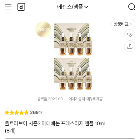
본문 바로가기
다
다나와
에센스/앰플
사
검
나
이
색
와
드
메
메
상품비교
인
뉴
관
심
공
유
등록월 2022.09.
이미지출처: 에누리제공
리
269
개
별
4.
뷰
점
7
울트라브이 시즌3 이데베논 프레스티지 앰플 10ml
(8개)