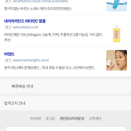
smartstore.naver.com/k3cosmetic
광고
헹구지않는 바르는 노워시 헤어 트리트먼트에센스
네이처카인드 비타민C 앰플
naturekind.co.kr
광고
비타민폭탄 100,000ppm 고농축, 미백, 주름개선 2중기능성, 기미 잡티
개선
마망뜨
www.mamangtte.com/
광고
현직 에스테틱 운영브랜드 , 국내 유일 수용성 규소 스킨케어 브랜드
빠른배송 안내
법적고지 안내
PC버전
로그인
개인정보처리방침
고객센터