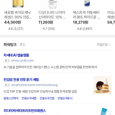
세포랩 바이오제닉
디오디너리 나이아
에스트라 아토베리
이오스
에센스 90% 155m
신아마이드 10% +
어365 하이드로 에
에센스
l (클렙스 92.8% 에
징크 1% 60ml
센스 200ml
44,000
원
11,260
원
18,270
원
56,
센스)
4.8
(3,227)
4.7
(124)
4.8
(2,887)
파워링크
가입신청
광고
차세대 AI 캡슐앰플
envol-pritti.com
광고
AI 기술을 접목하여 만든 에이징 디펜스 시스템 광채 탄력 피부결을 한번에 케어
민감성 전용 진정 윤기 세럼
smartstore.naver.com/sooksung-
광고
민감 피부 전용 세럼! 민감피부 안심케어 & 명품 한옥호텔 입점
발효스킨케어
안동오곡세럼
안동오곡크림
안동오곡토너
리다이찌 비타트리트먼트에센스