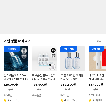
이런 상품 어때요?
광고
구매 210+
구매 170+
구매 20+
킵 하이알차저 50ml
프로즌랩 실톡스 안티
[더블기획] 킵 하이알
네오더마 에센스
고분자 히알루론산 1%
에이징 주름리프팅 증
차저 50ml X2개 (고
세럼 블루블러드
(속피부충전/수분/보
정기획
분자 히알루론산 1% #
습앰
129,000
164,900
232,200
137,000
원
원
원
원
습)
속피부충전제)
무료
무료
무료
무료
KYYB 킵
프로즌랩
KYYB 킵
시그니처M
네이버
네이
네이버
네
페이
버페
페이
페
리
리
리
4.79
(
511
)
4.78
(
258
)
4.9
(
30
)
별
별
별
이
뷰
뷰
뷰
점
점
점