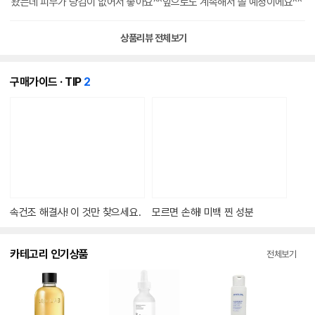
왔는데 피부가 당김이 없어서 좋아요^^앞으로도 계속해서 쓸 예정이에요^^
상품리뷰 전체보기
개
구매가이드 · TIP
2
의
콘
텐
츠
가
있
습
니
다.
속건조 해결사! 이 것만 찾으세요.
모르면 손해! 미백 찐 성분
카테고리 인기상품
전체보기