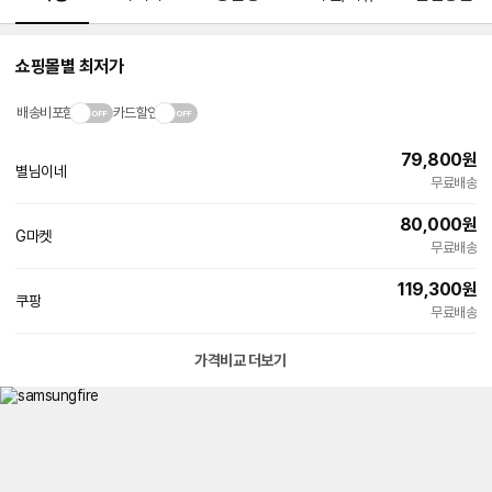
쇼핑몰별 최저가
배송비포함
카드할인
79,800
원
별님이네
네
무료배송
이
버
80,000
원
페
G마켓
이
무료배송
119,300
원
쿠팡
무료배송
가격비교 더보기