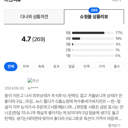
269
다나와 상품의견
쇼핑몰 상품리뷰
5점
77%
4.7
269
4점
19%
3점
3%
2점
1%
1점
0%
전체
피부
촉촉
효과
얼굴
만족
가격
흡수
2024.09.30.
le****
몸이 아프고 나서 피부상태가 푸석푸석~탄력도 없고 거울보니까 상태가 안
좋더라구요...마침...뉴스 틀다가 G홈쇼핑에 박수홍씨가바지르르~~한~얼
굴이 자꾸 눈이가서 주문하고사용해보니까...(화장품 사용은 금방 표시는 안
나죠)한달 지나니까 확실히 좋아지는게 보이더라구요얼굴에 생기도 돌고
탄력도 생기는데저한테 맞아서 좋더라구요그후로 옥션이 가격이 마음에 들
어서 주문하네요2박스 남았을때 부담없이 2박스씩 주문해 놔야마음이 뿌듯
펼쳐보기