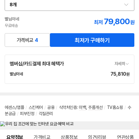
8개
옵
션
선
별님이네
79,800
네
최저
원
택
이
무료배송
버
페
최저가 구매하기
가격비교
4
이
멤버십/카드결제 최대 혜택가
자세히
75,810
가
별님이네
원
네
격
이
버
페
이
에센스/앰플
/
스킨케어
/
공용
/
식약처인증:
미백
,
주름개선
/
TV홈쇼핑
/
수
분공급
/
피부진정
/
각질관리
메뉴 네비게이션
요약정보
가격비교
상품정보
의견/리뷰
연관상품