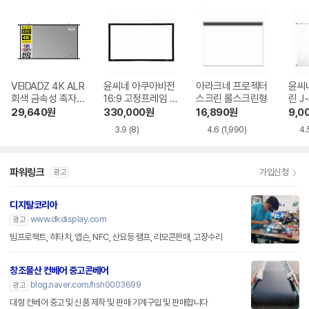
VEIDADZ 4K ALR
윤씨네 아쿠아비전
아라크네 프로젝터
윤씨
회색 금속성 족자형
16:9 고정프레임 스
스크린 롤스크린형
린 J
빔프로젝터 스크린
크린 SA-FH 시리
29,640
원
330,000
원
16,890
원
9,0
즈 시네비젼원단
3.9
(8)
4.6
(1,990)
4.
파워링크
가입신청
광고
디지탈코리아
www.dkdisplay.com
광고
빔프로젝트, 히타치, 앱슨, NFC, 산요등 램프, 리모콘판매, 고장수리
창조물산 컨베어 중고콘베어
blog.naver.com/hsh0003699
광고
대형 컨베어 중고 및 신품 제작 및 판매 기계구입 및 판매합니다