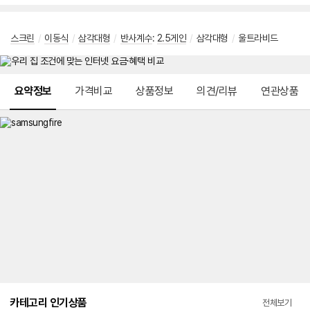
스크린
/
이동식
/
삼각대형
/
반사계수
:
2.5게인
/
삼각대형
/
울트라비드
메뉴 네비게이션
요약정보
가격비교
상품정보
의견/리뷰
연관상품
카테고리 인기상품
전체보기