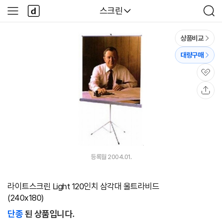
본문 바로가기
다
다나와
스크린
사
검
나
이
색
와
드
메
메
상품비교
인
뉴
대량구매
관
심
공
유
등록월 2004.01.
라이트스크린 Light 120인치 삼각대 울트라비드
(240x180)
단종
된 상품입니다.