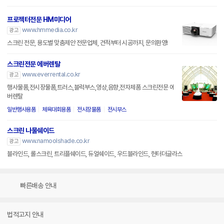
프로젝터전문 HM미디어
www.hmmedia.co.kr
광고
스크린 전문, 용도별 맞춤제안 전문업체, 견적부터 시공까지, 문의환영!
스크린전문 에버렌탈
www.everrental.co.kr
광고
행사물품,전시장물품,트러스,블럭부스,영상,음향,전자제품 스크린전문 에
버렌탈
일반행사용품
체육대회용품
전시장물품
전시부스
스크린 나물쉐이드
www.namoolshade.co.kr
광고
블라인드, 롤스크린, 트리플쉐이드, 듀얼쉐이드, 우드블라인드, 헌터더글라스
빠른배송 안내
법적고지 안내