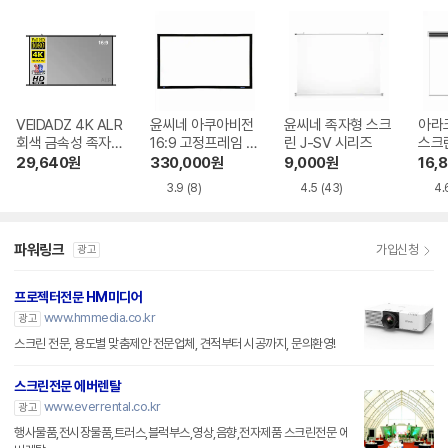
VEIDADZ 4K ALR
윤씨네 아쿠아비전
윤씨네 족자형 스크
아라
회색 금속성 족자형
16:9 고정프레임 스
린 J-SV 시리즈
스크
빔프로젝터 스크린
크린 SA-FH 시리
29,640
원
330,000
원
9,000
원
16,
즈 시네비젼원단
3.9
(8)
4.5
(43)
4.
파워링크
가입신청
광고
프로젝터전문 HM미디어
www.hmmedia.co.kr
광고
스크린 전문, 용도별 맞춤제안 전문업체, 견적부터 시공까지, 문의환영!
스크린전문 에버렌탈
www.everrental.co.kr
광고
행사물품,전시장물품,트러스,블럭부스,영상,음향,전자제품 스크린전문 에