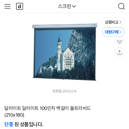
본문 바로가기
다
다나와
스크린
사
검
나
이
색
와
드
메
메
상품비교
인
뉴
대량구매
관
심
공
유
등록월 2003.04.
달라이트 달라이트 100인치 벽걸이 울트라비드
(210x180)
단종
된 상품입니다.