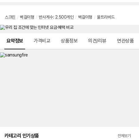
스크린
/
벽걸이형
/
반사계수
:
2.500게인
/
벽걸이형
/
울트라비드
메뉴 네비게이션
요약정보
가격비교
상품정보
의견/리뷰
연관상품
카테고리 인기상품
전체보기