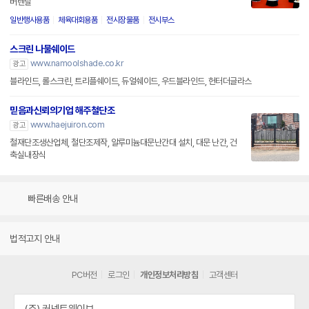
버렌탈
일반행사용품
체육대회용품
전시장물품
전시부스
스크린 나물쉐이드
www.namoolshade.co.kr
광고
블라인드, 롤스크린, 트리플쉐이드, 듀얼쉐이드, 우드블라인드, 헌터더글라스
믿음과신뢰의기업 해주철단조
www.haejuiron.com
광고
철재단조생산업체, 철단조제작, 알루미늄대문난간대 설치, 대문 난간, 건
축실내장식
빠른배송 안내
법적고지 안내
PC버전
로그인
개인정보처리방침
고객센터