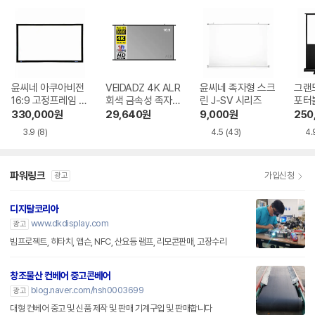
윤씨네 아쿠아비전
VEIDADZ 4K ALR
윤씨네 족자형 스크
그랜드
16:9 고정프레임 스
회색 금속성 족자형
린 J-SV 시리즈
포터블
크린 SA-FH 시리
빔프로젝터 스크린
H 
330,000
원
29,640
원
9,000
원
250
즈 시네비젼원단
3.9
(8)
4.5
(43)
4.
파워링크
가입신청
광고
디지탈코리아
www.dkdisplay.com
광고
빔프로젝트, 히타치, 앱슨, NFC, 산요등 램프, 리모콘판매, 고장수리
창조물산 컨베어 중고콘베어
blog.naver.com/hsh0003699
광고
대형 컨베어 중고 및 신품 제작 및 판매 기계구입 및 판매합니다