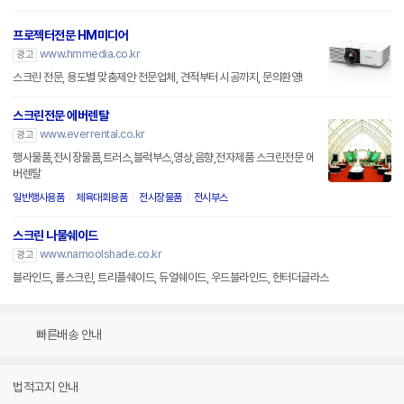
프로젝터전문 HM미디어
www.hmmedia.co.kr
광고
스크린 전문, 용도별 맞춤제안 전문업체, 견적부터 시공까지, 문의환영!
스크린전문 에버렌탈
www.everrental.co.kr
광고
행사물품,전시장물품,트러스,블럭부스,영상,음향,전자제품 스크린전문 에
버렌탈
일반행사용품
체육대회용품
전시장물품
전시부스
스크린 나물쉐이드
www.namoolshade.co.kr
광고
블라인드, 롤스크린, 트리플쉐이드, 듀얼쉐이드, 우드블라인드, 헌터더글라스
빠른배송 안내
법적고지 안내