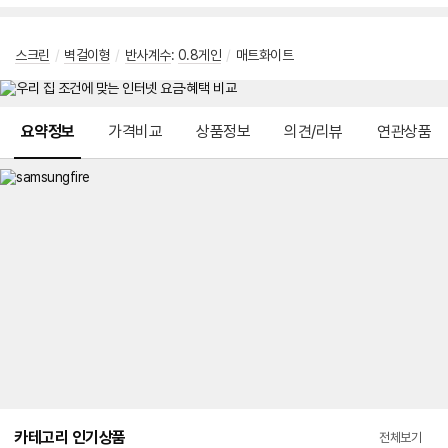
스크린
/
벽걸이형
/
반사계수
:
0.8게인
/
매트화이트
메뉴 네비게이션
요약정보
가격비교
상품정보
의견/리뷰
연관상품
카테고리 인기상품
전체보기