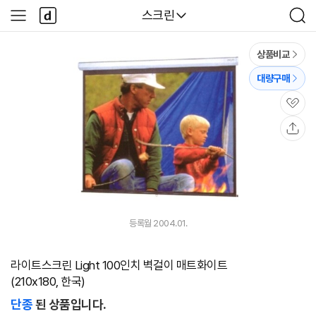
본문 바로가기
다
다나와
스크린
사
검
나
이
색
와
드
메
메
상품비교
인
뉴
대량구매
관
심
공
유
등록월 2004.01.
라이트스크린 Light 100인치 벽걸이 매트화이트
(210x180, 한국)
단종
된 상품입니다.