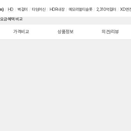
m)
/
HD
/
벽걸이
/
타임머신
/
HDR내장
/
메모리멀티슬롯
/
2,310억컬러
/
XD엔
가격비교
상품정보
의견/리뷰