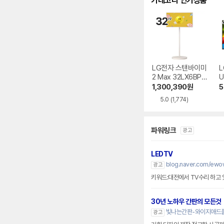
카테고리 인기상품
LG전자 스탠바이미
L
2 Max 32LX6BPG
U
A
B
1,300,390
원
5
5.0
(1,774)
파워링크
광고
LEDTV
blog.naver.com/ewo
광고
키워드:대전에서 TV수리 하고
30년 노하우 간판의 모든것
빛나는간판-와이지애드플
광고