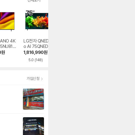
전체보기
ANO 4K
LG전자 QNED ev
창홍 스마트TV 4K
삼성전자 Mini LE
55NU810
o AI 75QNED80B
CH431UHD Goo
KU65MH75AFX
EA
gle M9GPW1 120
R
0
원
1,816,990
원
411,900
원
1,224,000
원
Hz 구글 5.0 이동
5.0
(148)
4.8
(62)
형 패키지
가입신청