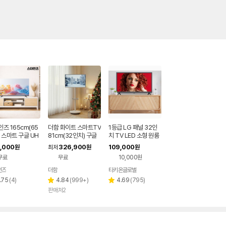
즈 165cm(65
더함 화이트 스마트TV
1등급 LG 패널 32인
 스마트 구글 UH
81cm(32인치) 구글
치 TV LED 소형 원룸
V KKZ6500SU
5.0 QLED 이동식TV
티비 이동식TV 안방
,000
326,900
109,000
원
최저
원
원
소기업 1등급
캠핑 글램핑 병원
무료
무료
10,000원
인즈
더함
타키온글로벌
네이버
페이
리
리
리
.75
(
4
)
4.84
(
999+
)
4.69
(
795
)
별
별
뷰
뷰
뷰
판매처2
점
점
수
수
수