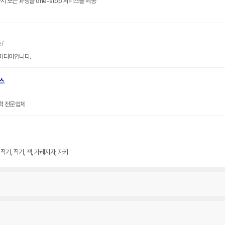
 모든 과정을 one-stop 서비스를 제공
/
미디어입니다.
스
력 전문업체
기, 작기, 잭, 가레지자, 자키