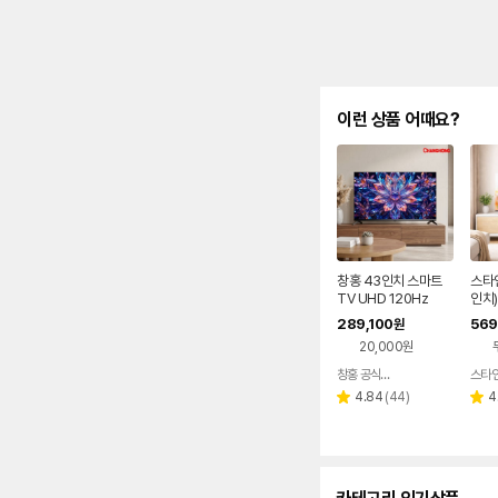
이런 상품 어때요?
창홍 43인치 스마트
스타인
TV UHD 120Hz
인치)
D T
289,100
569
원
H 중
20,000원
창홍 공식스토어
스타
네이버
페이
리
4.84
(
44
)
4
별
별
뷰
점
점
수