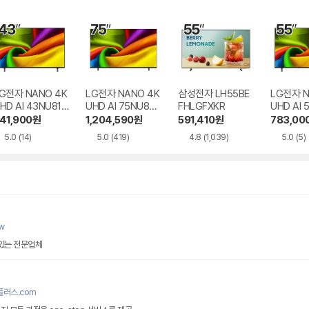
G전자 NANO 4K
LG전자 NANO 4K
삼성전자 LH55BE
LG전자 N
HD AI 43NU810
UHD AI 75NU850
FHLGFXKR
UHD AI 
ENA
BENA
BENA
41,900
원
1,204,590
원
591,410
원
783,00
5.0
(14)
5.0
(419)
4.8
(1,039)
5.0
(5)
w
 있는 전문업체
러스.com