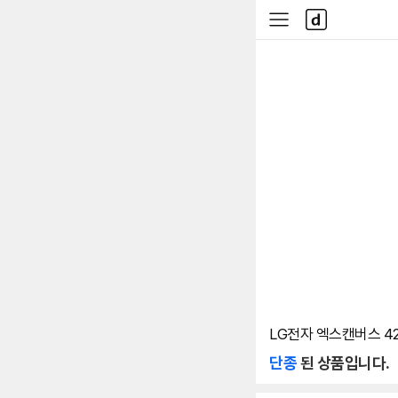
본문 바로가기
다
사
나
이
와
드
메
메
인
뉴
LG전자 엑스캔버스 42
단종
된 상품입니다.