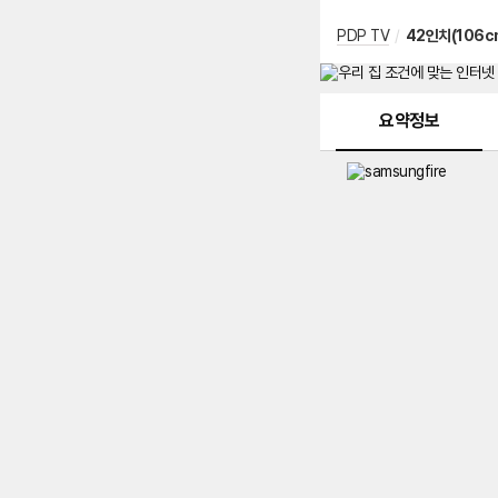
PDP TV
/
42인치(106c
메뉴 네비게이션
요약정보