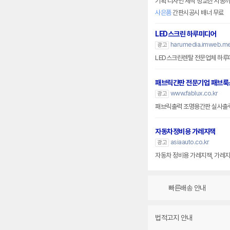
기획 디자인 제작 정교한 시공까지
사은품
간판시공시 배너 무료
LED스크린 하루미디어
harumedia.imweb.me
광고
LED스크린렌탈 전문업체 하루
패브릭간판 전문기업 패브룩
www.fablux.co.kr
광고
패브릭출력 조명용간판 실사출
자동차정비용 가레지잭
asiaauto.co.kr
광고
자동차 정비용 가레지잭, 가레지작
빠른배송 안내
법적고지 안내