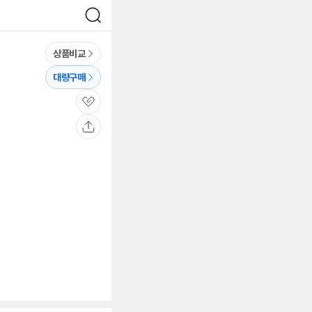
검
색
상품비교
대량구매
관
심
공
유