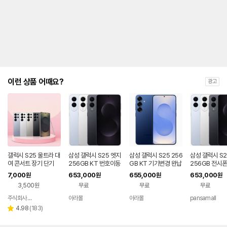
제
안
내
및
유
지
해
야
되
는
이런 상품 어때요?
광고
대
략
적
인
기
간
을
안
내
갤럭시 S25 울트라 대
삼성 갤럭시 S25 엣지
삼성 갤럭시 S25 256
삼성 갤럭시 S2
를
여 콘서트 장기 단기
256GB KT 번호이동
GB KT 기기변경 완납
256GB 전시폰
완납 80요금제
호이동 완납
나
7,000
653,000
655,000
653,000
원
원
원
원
타
3,500원
무료
무료
무료
내
는
주식회사 폰빌리지
아라몰
아라몰
pansamall
네이버
표
페이
리
4.98
(
183
)
별
입
뷰
점
니
수