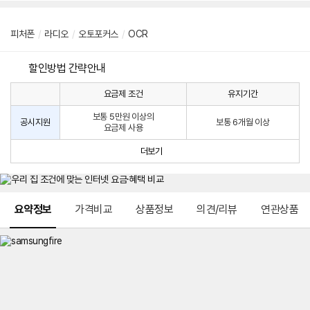
피처폰
/
라디오
/
오토포커스
/
OCR
할인방법 간략안내
요금제 조건
유지기간
통
통
신
보통 5만원 이상의
사
신
공시지원
보통 6개월 이상
요금제 사용
할
사
인
공
더보기
방
시
법
지
원
및
메뉴 네비게이션
선
요약정보
가격비교
상품정보
의견/리뷰
연관상품
택
약
정
주
적
용
요
금