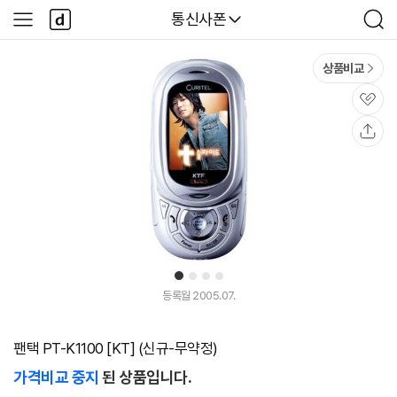
본문 바로가기
다
다나와
통신사폰
사
검
나
이
색
와
드
메
메
상품비교
인
뉴
관
심
공
유
1
2
3
4
등록월 2005.07.
팬택 PT-K1100 [KT] (신규-무약정)
가격비교 중지
된 상품입니다.