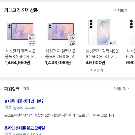
다.
카테고리 인기상품
전체보기
삼성전자 갤럭시Z
삼성전자 갤럭시Z
삼성전자 갤럭시S2
삼성
폴드8 256GB, KT
폴드8 256GB, KT
6 256GB, KT 기기
6 2
기기변경 완납
번호이동 완납
변경 완납
이동
1,464,950
원
1,448,090
원
49,000
원
990
4.9
(27)
파워링크
가입신청
광고
휴대폰 바꿀 생각 있다면?
lgustore.com/
광고
유스토어닷컴엔 당신이 찾는 모든 기종을 저렴한 가격으로 만나 볼 수 있으니까!
온라인 휴대폰 알고 모바일
www.algo3.store
광고