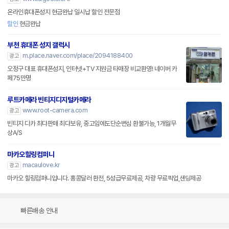
온라인휴대폰성지 현금완납 일시납 할인 전문점
할인
현금완납
부천 휴대폰 성지 갤럭시
m.place.naver.com/place/2094188400
광고
오정구 대표 휴대폰성지, 인터넷+TV 지원금 타매장 비교환영! 네이버 카
페75만명
루트카메라 빈티지디지털카메라
www.root-camera.com
광고
빈티지 디카 최댜판매 최댜보유, 중고임에도단순변심 환불가능, 1개월무
상A/S
마카오힐링컴퍼니
macaulove.kr
광고
마카오 힐링컴퍼니입니다. 홍콩달러 환전, 5성급무료제공, 차량 무료픽업,샌딩제공
빠른배송 안내