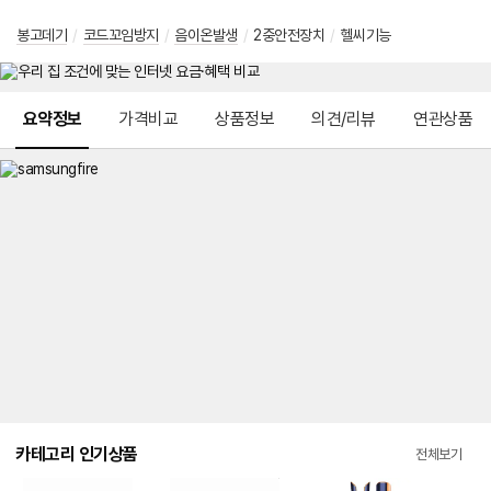
봉고데기
/
코드꼬임방지
/
음이온발생
/
2중안전장치
/
헬씨기능
메뉴 네비게이션
요약정보
가격비교
상품정보
의견/리뷰
연관상품
카테고리 인기상품
전체보기