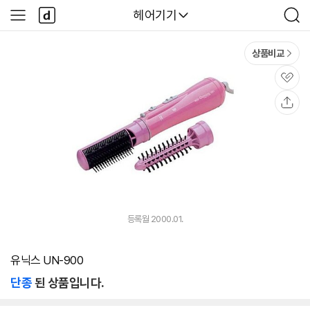
본문 바로가기
다
다나와
헤어기기
사
검
나
이
색
와
드
메
메
상품비교
인
뉴
관
심
공
유
등록월 2000.01.
유닉스 UN-900
단종
된 상품입니다.