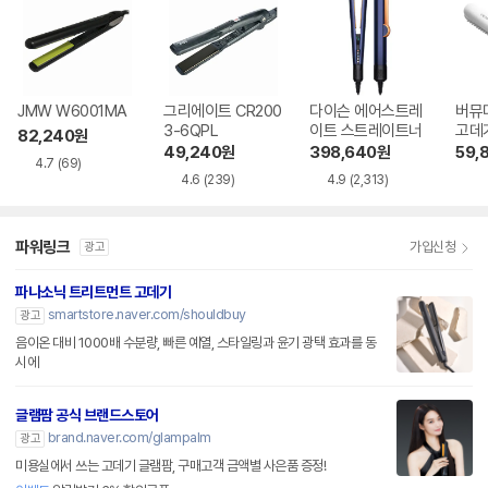
JMW W6001MA
그리에이트 CR200
다이슨 에어스트레
버뮤
3-6QPL
이트 스트레이트너
82,240
원
49,240
원
398,640
원
59,
4.7
(69)
4.6
(239)
4.9
(2,313)
파워링크
가입신청
광고
파나소닉 트리트먼트 고데기
smartstore.naver.com/shouldbuy
광고
음이온 대비 1000배 수분량, 빠른 예열, 스타일링과 윤기 광택 효과를 동
시에
글램팜 공식 브랜드스토어
brand.naver.com/glampalm
광고
미용실에서 쓰는 고데기 글램팜, 구매고객 금액별 사은품 증정!