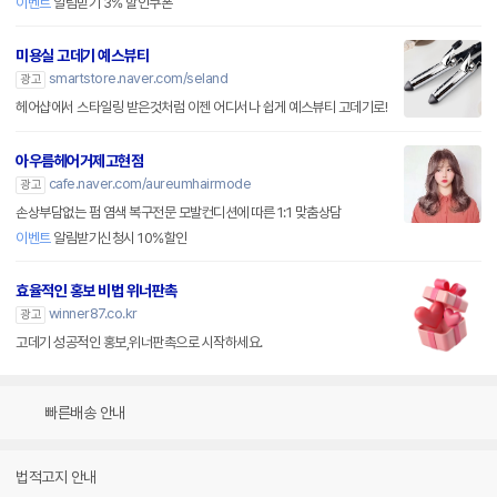
이벤트
알림받기 3% 할인쿠폰
미용실 고데기 예스뷰티
smartstore.naver.com/seland
광고
헤어샵에서 스타일링 받은것처럼 이젠 어디서나 쉽게 예스뷰티 고데기로!
아우름헤어거제고현점
cafe.naver.com/aureumhairmode
광고
손상부담없는 펌 염색 복구전문 모발컨디션에 따른 1:1 맞춤상담
이벤트
알림받기신청시 10%할인
효율적인 홍보 비법 위너판촉
winner87.co.kr
광고
고데기 성공적인 홍보,위너판촉으로 시작하세요.
빠른배송 안내
법적고지 안내