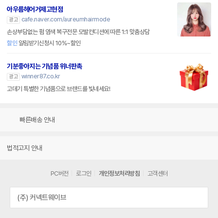
아우름헤어거제고현점
cafe.naver.com/aureumhairmode
광고
손상부담없는 펌 염색 복구전문 모발컨디션에 따른 1:1 맞춤상담
할인
알림받기신청시 10%~할인
기분좋아지는 기념품 위너판촉
winner87.co.kr
광고
고데기 특별한 기념품으로 브랜드를 빛네세요!
빠른배송 안내
법적고지 안내
PC버전
로그인
개인정보처리방침
고객센터
(주) 커넥트웨이브