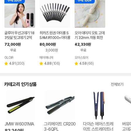
구매 330+
구매 150+
글루아 무선고데기 18
히카즈 원권 아이롱 S
오아 데이지 오토 고데
3빗살 빗고데기 2억
SAM IR1000+아이롱
기 32mm 자동 회전
플라즈마 헤어 브러쉬
꼬리빗
봉고데기 웨이브 아이
72,000
80,000
42,330
원
원
원
스타일러 매직기 휴대
롱 롤링 헤어 고대기
무료
3,000원
무료
용
GLOiR
헤어매니져
오아스토어
네이버
네이버
네이버
페이
페이
페이
리
리
리
4.91
(
200
)
4.88
(
106
)
4.58
(
66
)
별
별
별
뷰
뷰
뷰
점
점
점
수
수
수
카테고리 인기상품
전체보기
JMW W6001MA
그리에이트 CR200
다이슨 에어스트레
버뮤
3-6QPL
이트 스트레이트너
82,240
원