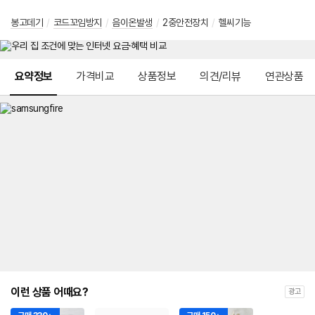
봉고데기
/
코드꼬임방지
/
음이온발생
/
2중안전장치
/
헬씨기능
메뉴 네비게이션
요약정보
가격비교
상품정보
의견/리뷰
연관상품
이런 상품 어때요?
광고