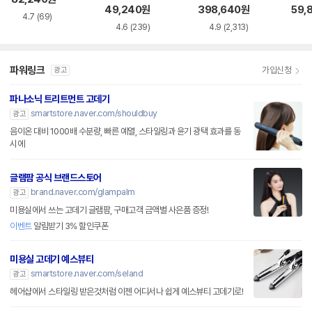
49,240
원
398,640
원
59,
4.7
(69)
4.6
(239)
4.9
(2,313)
파워링크
가입신청
광고
파나소닉 트리트먼트 고데기
smartstore.naver.com/shouldbuy
광고
음이온 대비 1000배 수분량, 빠른 예열, 스타일링과 윤기 광택 효과를 동
시에
글램팜 공식 브랜드스토어
brand.naver.com/glampalm
광고
미용실에서 쓰는 고데기 글램팜, 구매고객 금액별 사은품 증정!
이벤트
알림받기 3% 할인쿠폰
미용실 고데기 예스뷰티
smartstore.naver.com/seland
광고
헤어샵에서 스타일링 받은것처럼 이젠 어디서나 쉽게 예스뷰티 고데기로!