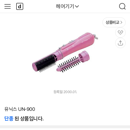
본문 바로가기
다
다나와
헤어기기
사
검
나
이
색
와
드
메
메
상품비교
인
뉴
관
심
공
유
등록월 2000.01.
유닉스 UN-900
단종
된 상품입니다.