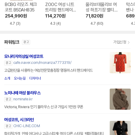
BCBG 리모즈 체크
ZOOC 여성 니트
올리브데올리브 여
막스
코트 B5DAH835
트리밍 핸드메이드
성 하프기장 벨티드
벤나 
숏 코트 Z254MSG
울 코트 OH5XH09
ENN
254,990
원
114,270
원
71,820
원
689
507
6
4.7
(3)
4.3
(4)
4.7
(60)
4.
파워링크
가입신청
광고
모나리자의상실 여성코트
cafe.naver.com/monariza7773319/
광고
고급원단을 사용하는 여성전문맞춤정장 명동마스터 핸드메이드
소개
오시는길
디자이너
노미나떼 여성 블라우스
nominate.kr
광고
Victoria, Riviera 인기 블라우스 신규 가입시 1만원 쿠폰
여성코트, 시크라인
CHIC-LINE.COM
광고
합리적가격, 언제 어디서나 고급스럽게! 격이 다른 스타일, 백화점퀄리티