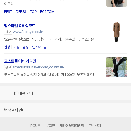
아우터.
BEST
DRESS
TOP
BOTTOM
팹스타일 X 여성코트
www.fabstyle.co.kr
광고
'오픈런'이 필요없는 신상 명품 만나러가기! 믿을수있는 명품쇼핑몰
신상
여성
남성
인스타그램
코스트몰 어깨 가디건
smartstore.naver.com/costmall-
광고
코스트몰은 쇼핑몰 성지! 당일발송! 알림받기 1,000원 무조건 할인!
빠른배송 안내
법적고지 안내
PC버전
로그인
개인정보처리방침
고객센터