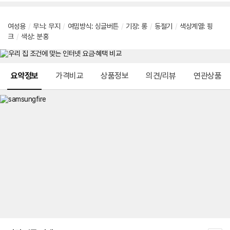
여성용
/
무늬: 무지
/
여밈방식: 싱글버튼
/
기장: 롱
/
동절기
/
색상계열: 핑
크
/
색상: 분홍
메뉴 네비게이션
요약정보
가격비교
상품정보
의견/리뷰
연관상품