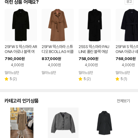
이런 상품 어때요?
광고
25FW S 막스마라 AR
25FW 막스마라 스튜
25SS 막스마라 PAU
25FW S 막스
ONA 아로나 블랙 여
디오 BCOLLAG 비콜
LINE 폴린 블랙 여성
ONA 아로나 
성 코트 252 901607
라지 브라운 여성 코트
코트 251 90111216
여성 코트 252 
790,000
837,000
758,000
768,000
원
원
원
원
1600 013
252 601617 2600
00 013
07 1600 012
4,000원
4,000원
4,000원
4,000원
056
밀라노상인
밀라노상인
밀라노상인
밀라노상인
리
리
리
5
(
2
)
5
(
2
)
5
(
1
)
별
별
별
뷰
뷰
뷰
점
점
점
수
수
수
카테고리 인기상품
전체보기