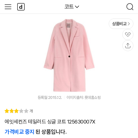
본문 바로가기
다
다나와
코트
사
검
나
이
색
와
드
메
메
상품비교
인
뉴
관
심
공
유
등록월 2015.12.
이미지출처: 롯데홈쇼핑
리
개
별
3.
뷰
점
0
에잇세컨즈 테일러드 싱글 코트 125630007X
가격비교 중지
된 상품입니다.