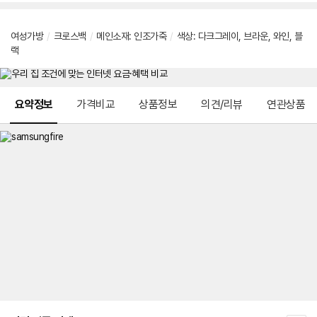
여성가방
/
크로스백
/
메인소재: 인조가죽
/
색상: 다크그레이, 브라운, 와인, 블
랙
메뉴 네비게이션
요약정보
가격비교
상품정보
의견/리뷰
연관상품