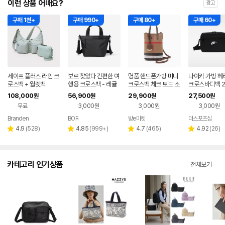
이런 상품 어때요?
광고
구매 1천+
구매 990+
구매 80+
구매 60+
세이프 플러스 라인 크
보르 찾았다 간편한 여
명품 핸드폰가방 미니
나이키 가방 헤
로스백 + 월렛백
행용 크로스백 - 레귤
크로스백 체크 토드 소
크로스바디백 2.
러 CB03
가죽 핸드백
(블랙) IB4378
108,000
56,900
29,900
27,500
원
원
원
원
무료
3,000원
3,000원
3,000원
Branden
BOR
방e마켓
더스포츠샵
리
리
리
리
4.9
(
528
)
4.85
(
999+
)
4.7
(
465
)
4.92
(
26
)
별
별
별
별
뷰
뷰
뷰
뷰
점
점
점
점
수
수
수
수
카테고리 인기상품
전체보기