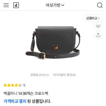
본문 바로가기
다
다나와
여성가방
사
검
나
이
색
와
드
메
메
상품비교
인
뉴
관
심
공
유
등록월 2015.12.
이미지출처: 롯데ON
리
개
별
4.
뷰
점
3
맥끌라니 1438제슨 크로스백
가격비교 중지
된 상품입니다.