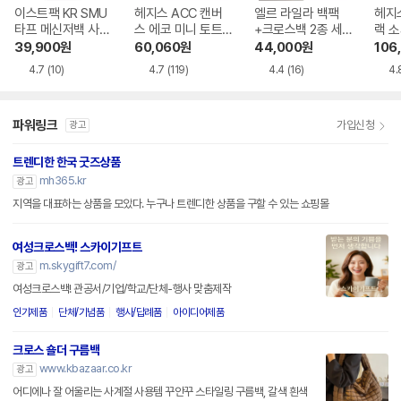
이스트팩 KR SMU
헤지스 ACC 캔버
엘르 라일라 백팩
헤지
타프 메신저백 사첼
스 에코 미니 토트
+크로스백 2종 세
랙 
M EOCBS05 008
백_HIWA4F301N2
트 36005018
클러치
39,900
원
60,060
원
44,000
원
106
625
4.7
(10)
4.7
(119)
4.4
(16)
4.
파워링크
가입신청
광고
트렌디한 한국 굿즈상품
mh365.kr
광고
지역을 대표하는 상품을 모았다. 누구나 트렌디한 상품을 구할 수 있는 쇼핑몰
여성크로스백! 스카이기프트
m.skygift7.com/
광고
여성크로스백! 관공서/기업/학교/단체-행사 맞춤제작
인기제품
단체/기념품
행사/답례품
아이디어제품
크로스 숄더 구름백
www.kbazaar.co.kr
광고
어디에나 잘 어울리는 사계절 사용템 꾸안꾸 스타일링 구름백, 갈색 흰색