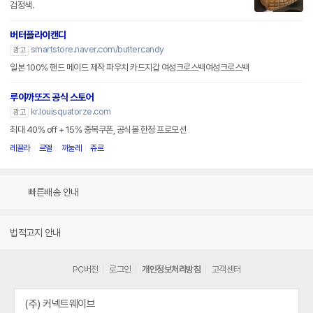
검정색.
버터플라이캔디
smartstore.naver.com/buttercandy
광고
일본 100% 핸드 메이드 제작 파우치 카드지갑 여성크로스백여성크로스백
루이까또즈 공식 스토어
kr.louisquatorze.com
광고
최대 40% off + 15% 중복쿠폰, 공식몰 한정 프로모션
레끌라
르엘
까눌레
쥬르
빠른배송 안내
법적고지 안내
PC버전
로그인
개인정보처리방침
고객센터
(주) 커넥트웨이브