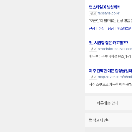
팹스타일 X 남성워커
fabstyle.co.kr
광고
'오픈런'이 필요없는 신상 명품
신상
여성
남성
인스타그램
핏, 시원함 잡은 카고팬츠?
smartstore.naver.com
광고
휘뚜루마뚜루 4계절 팬츠, 1+1
제주 완벽한 예쁜 감성풀빌라
map.naver.com/p/en
광고
사진 스팟으로 가득한 예쁜 풀빌
빠른배송 안내
법적고지 안내