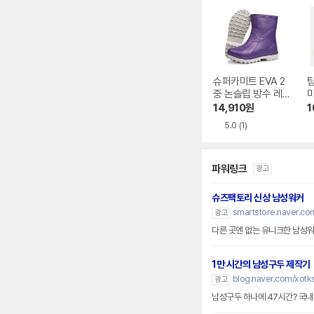
슈퍼카미트 EVA 2
중 논슬립 방수 레
인부츠 DY850
루
14,910
원
1
6
5.0
(1)
파워링크
광고
슈즈팩토리 신상 남성워커
smartstore.naver.co
광고
다른 곳엔 없는 유니크한 남성
1만 시간의 남성구두 제작기
blog.naver.com/xotk
광고
남성구두 하나에 47시간? 국