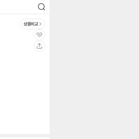
검
색
상품비교
관
심
공
유