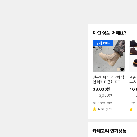
이런 상품 어때요?
구매 110+
전투화 예비군 군화 작
겨울
업 워커 미군화 지퍼
부츠
슈즈
39,000
46,
원
3.2
3,000원
blue republic
브로
리
4.63
(
328
)
3
별
별
뷰
점
점
수
카테고리 인기상품