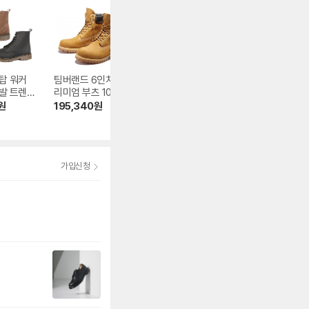
탑 워커
팀버랜드 6인치 프
닥터마틴 남성 부츠
헌터 남성 오리지
발 트렌디
리미엄 부츠 10061
_BK GZ8444Z
플레이 숏 MFS90
8RMA
원
195,340
원
51,560
원
81,972
원
5.0
(9)
4.9
(77)
가입신청