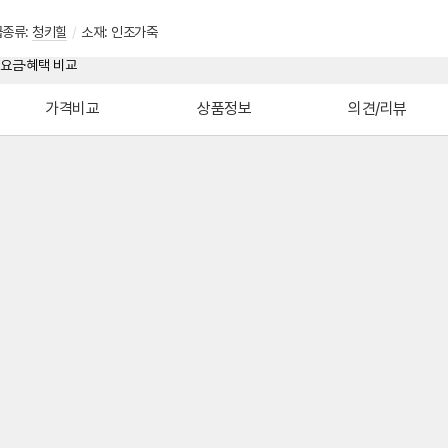
굽종류:
청키힐
/
소재: 인조가죽
가격비교
상품정보
의견/리뷰