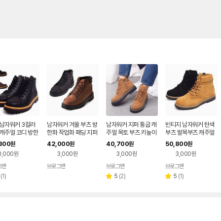
 남자워커 3컬러
남자워커 겨울 부츠 방
남자워커 지퍼 통굽 캐
빈티지 남자워커 탄색
 캐주얼 코디 방한
한화 작업화 패딩 지퍼
주얼 목토 부츠 키높이
부츠 발목부츠 캐주얼
 데일리 캠핑 여행
따뜻한 털 통굽 키높이
4.5cm
화 군화 겨울 방한 3.5
800
42,000
40,700
50,800
원
원
원
원
cm
5cm
cm
3,000원
3,000원
3,000원
3,000원
그맨
브로그맨
브로그맨
브로그맨
리
리
리
(
1
)
5
(
2
)
5
(
1
)
별
별
뷰
뷰
뷰
점
점
수
수
수