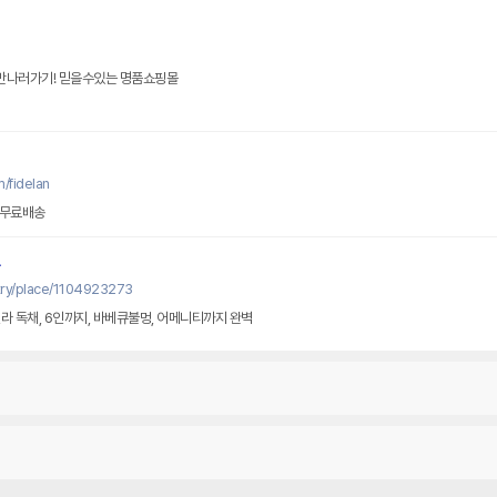
 만나러가기! 믿을수있는 명품쇼핑몰
/fidelan
 무료배송
try/place/1104923273
라 독채, 6인까지, 바베큐불멍, 어메니티까지 완벽