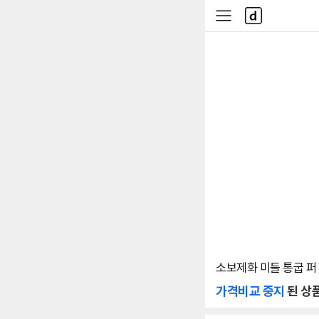
본문 바로가기
다
사
나
이
와
드
메
메
인
뉴
소보제화 미들 통굽 퍼 
가격비교 중지
된 상