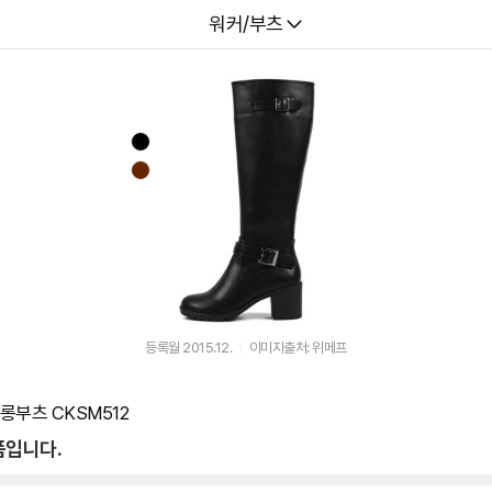
다나와
워커/부츠
등록월 2015.12.
이미지출처: 위메프
롱부츠 CKSM512
품입니다.