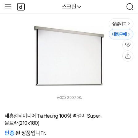
본문 바로가기
다
다나와
스크린
사
검
나
이
색
와
드
메
메
상품비교
인
뉴
대량구매
관
심
공
유
등록월 2007.08.
태흥멀티미디어 TaiHeung 100형 벽걸이 Super-
울트라(210x180)
단종
된 상품입니다.