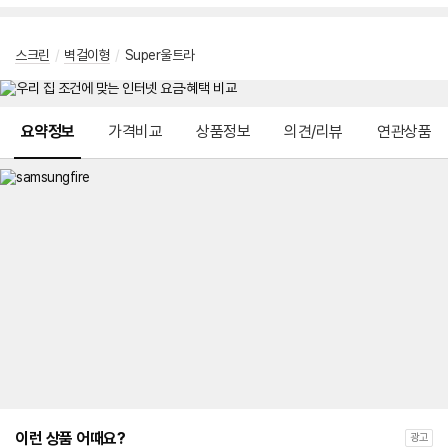
스크린
/
벽걸이형
/
Super울트라
메뉴 네비게이션
요약정보
가격비교
상품정보
의견/리뷰
연관상품
이런 상품 어때요?
광고