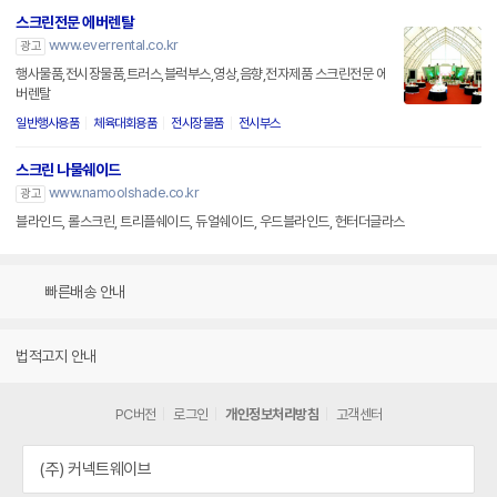
스크린전문 에버렌탈
www.everrental.co.kr
광고
행사물품,전시장물품,트러스,블럭부스,영상,음향,전자제품 스크린전문 에
버렌탈
일반행사용품
체육대회용품
전시장물품
전시부스
스크린 나물쉐이드
www.namoolshade.co.kr
광고
블라인드, 롤스크린, 트리플쉐이드, 듀얼쉐이드, 우드블라인드, 헌터더글라스
빠른배송 안내
법적고지 안내
PC버전
로그인
개인정보처리방침
고객센터
(주) 커넥트웨이브