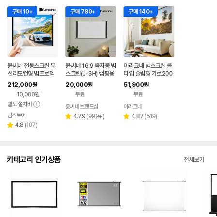
구매 10+
구매 780+
구매 140+
윤씨네 전동스크린 무
윤씨네 16:9 족자봉 빔
아라크네 빔스크린 롤
선리모컨형 빔프로젝
스크린(J-SH) 캠핑용
타입 슬림형 가로200
터 빔스크린 노출형 2
가정용 이동형 휴대용
cm x 세로160cm (1
212,000
20,000
51,900
원
원
원
90cm(120인치), 1개
미니빔 99.8cm(40)
00인치)
10,000원
무료
무료
+가방
별도 설치비
윤씨네 브랜드샵
아라크네
빔스토어
네이버
리
리
4.79
(
999+
)
4.87
(
519
)
별
별
페이
리
뷰
뷰
4.8
(
107
)
점
점
별
뷰
수
수
점
수
카테고리 인기상품
전체보기