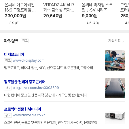
윤씨네 아쿠아비전
VEIDADZ 4K ALR
윤씨네 족자형 스크
그랜드
16:9 고정프레임 스
회색 금속성 족자형
린 J-SV 시리즈
포터블
크린 SA-FH 시리
빔프로젝터 스크린
H 
330,000
원
29,640
원
9,000
원
250
즈 시네비젼원단
3.9
(8)
4.5
(43)
4.
파워링크
가입신청
광고
디지탈코리아
www.dkdisplay.com
광고
빔프로젝트, 히타치, 앱슨, NFC, 산요등 램프, 리모콘판매, 고장수리
창조물산 컨베어 중고콘베어
blog.naver.com/hsh0003699
광고
대형 컨베어 중고 및 신품 제작 및 판매 기계구입 및 판매합니다
프로젝터전문 HM미디어
www.hmmedia.co.kr
광고
스크린 전문, 용도별 맞춤제안 전문업체, 견적부터 시공까지, 문의환영!