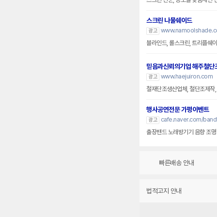
스크린 나물쉐이드
www.namoolshade.co
광고
블라인드, 롤스크린, 트리플쉐이
믿음과신뢰의기업 해주철단
www.haejuiron.com
광고
철재단조생산업체, 철단조제작,
행사공연전문 가평이벤트
cafe.naver.com/band
광고
출장밴드 노래방기기 음향 조명 
빠른배송 안내
법적고지 안내