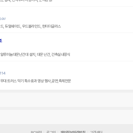
.kr
드, 듀얼쉐이드, 우드블라인드, 헌터더글라스
조
 알루미늄대문난간대 설치, 대문 난간, 건축실내장식
114
무대 트러스 악기 특수효과 영상 행사,공연,축제전문
PC버전
로그인
개인정보처리방침
고객센터