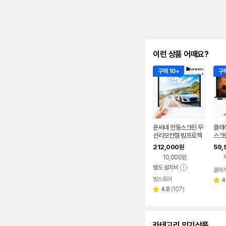
이런 상품 어때요?
구매 10+
구매
윤씨네 전동스크린 무
클래
선리모컨형 빔프로젝
스크
터 빔스크린 노출형 2
린 
212,000
59,
원
90cm(120인치), 1개
용 가
10,000원
(80
별도 설치비
클래
빔스토어
네이버
4
별
페이
리
4.8
(
107
)
점
별
뷰
점
수
카테고리 인기상품