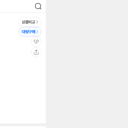
검
색
상품비교
대량구매
관
심
공
유