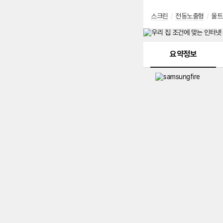
스크린
/
전동노출형
/
울트
메뉴 네비게이션
요약정보