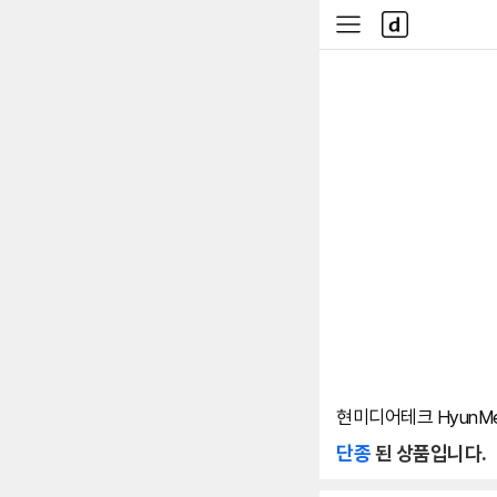
본문 바로가기
다
사
나
이
와
드
메
메
인
뉴
현미디어테크 HyunMe
단종
된 상품입니다.