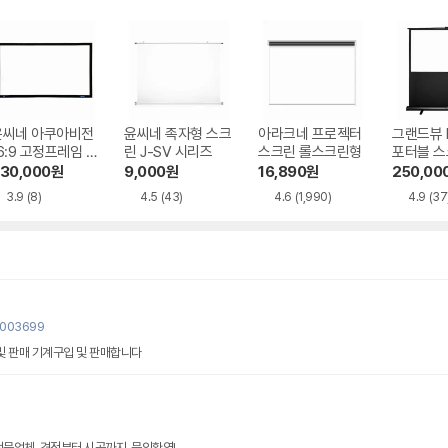
윤씨네 아쿠아비전
윤씨네 족자형 스크
아라크네 프로젝터
그랜드뷰 
6:9 고정프레임 스
린 J-SV 시리즈
스크린 롤스크린형
포터블 스
린 SA-FH 시리
H 시리즈
30,000
원
9,000
원
16,890
원
250,00
즈 시네비젼원단
3.9
(8)
4.5
(43)
4.6
(1,990)
4.9
(37
0003699
 및 판매 기계구입 및 판매합니다
전문업체, 견적부터 시공까지, 문의환영!