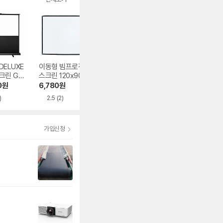
DELUXE
이동형 빔프로젝터
윤씨네 액자형 광학
ZhejiangNewfin
크린 GXP
스크린 120x90cm
스크린 F9-FH CLR
벽걸이 빔프로젝
시리즈
스크린
0
원
6,780
원
321,000
원
37,940
원
)
2.5
(2)
3.7
(5)
가입신청