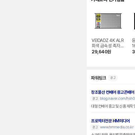
VEIDADZ 4K ALR
회색 금속성 족자형
1
빔프로젝터 스크린
크
29,640
원
3
파워링크
광고
창조물산 컨베어 중고콘베어
blog.naver.com/hsh
광고
대형 컨베어 중고 및 신품 제작
프로젝터전문 HM미디어
www.hmmedia.co.kr
광고
스크린 전문, 용도별 맞춤제안 