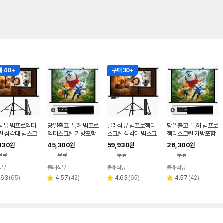
 40+
구매 30+
식뷰 빔프로젝터
당일출고-특허 빔프로
클래식뷰 빔프로젝터
당일출고-특허 빔프로
린 삼각대 빔스크
젝터스크린 가방포함
스크린 삼각대 빔스크
젝터스크린 가방포함
이동식 스탠드 캠핑
고급원단 스크린 254
린 이동식 스탠드 캠핑
고급원단 스크린 152.
930
45,300
59,930
26,300
원
원
원
원
정용 203.2cm
cm(100인치), 1개
용 가정용 152.4cm
4cm(60인치), 1개
무료
무료
무료
무료
인치), 1개
(60인치), 1개
식뷰
클래식뷰
클래식뷰
클래식뷰
리
리
리
리
.63
(
65
)
4.57
(
42
)
4.63
(
65
)
4.57
(
42
)
별
별
별
뷰
뷰
뷰
뷰
점
점
점
수
수
수
수