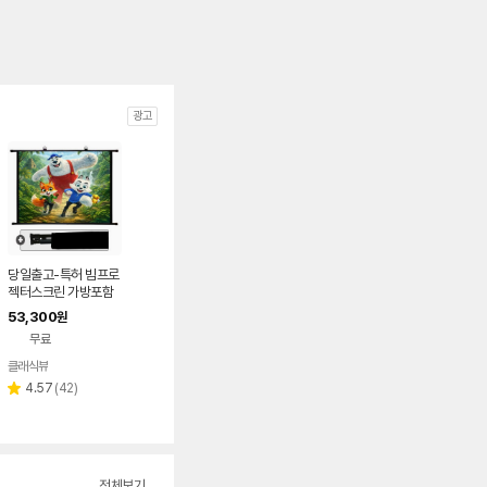
광고
당일출고-특허 빔프로
젝터스크린 가방포함
고급원단 스크린 304.
53,300
원
8cm(120인치), 1개
무료
클래식뷰
리
4.57
(
42
)
별
뷰
점
수
전체보기