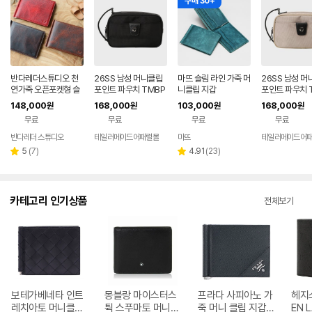
구매 30+
반다레더스튜디오 천
26SS 남성 머니클립
마뜨 슬림 라인 가죽 머
26SS 남성 
연가죽 오픈포켓형 슬
포인트 파우치 TMBP
니클립 지갑
포인트 파우치 
림 가죽머니클립
6S684-199
6S684-509
148,000
168,000
103,000
168,000
원
원
원
원
무료
무료
무료
무료
반다레더 스튜디오
테일러메이드어패럴몰
마뜨
테일러메이드어
리
리
5
(
7
)
4.91
(
23
)
별
별
뷰
뷰
점
점
수
수
카테고리 인기상품
전체보기
보테가베네타 인트
몽블랑 마이스터스
프라다 사피아노 가
헤지스
레치아토 머니클립
튁 스푸마토 머니클
죽 머니 클립 지갑 2
EN 