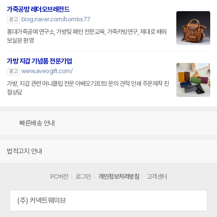
가죽공방 레더오브레전드
blog.naver.com/bombs77
광고
홍대가죽공예 연구소, 가방및 패턴 전문교육, 가죽카빙연구, 제대로 배워
보실분 환영
가방 지갑 기념품 전문기업
www.aveogift.com/
광고
가방, 지갑 관련 머니클립 전문 아베오기프트! 문의 견적 인쇄 주문제작 친
절상담
빠른배송 안내
법적고지 안내
PC버전
로그인
개인정보처리방침
고객센터
(주) 커넥트웨이브