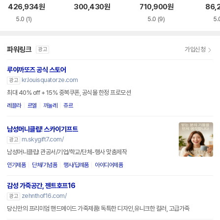
592626 VCPQ4
립 118351
MN077 QME F00
소가죽
426,934
원
300,430
원
710,900
원
86,
4251
02
3E5
5.0
(1)
5.0
(9)
5.
파워링크
가입신청
광고
루이까또즈 공식 스토어
kr.louisquatorze.com
광고
최대 40% off + 15% 중복쿠폰, 공식몰 한정 프로모션
레끌라
르엘
까눌레
쥬르
남성머니클립! 스카이기프트
m.skygift7.com/
광고
남성머니클립! 관공서/기업/학교/단체-행사 맞춤제작
인기제품
단체/기념품
행사/답례품
아이디어제품
감성 가죽공간, 젠트호프16
zehnthof16.com/
광고
당신만의 프리미엄 핸드메이드 가죽제품! 독특한 디자인,유니크한 컬러, 고급가죽