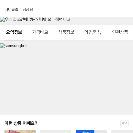
머니클립
/
남성용
메뉴 네비게이션
요약정보
가격비교
상품정보
의견/리뷰
연관상품
이런 상품 어때요?
광고