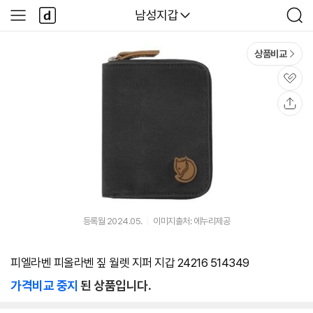
본문 바로가기
다
다나와
남성지갑
사
검
나
이
색
와
드
메
메
상품비교
인
뉴
관
심
공
유
등록월 2024.05.
이미지출처: 에누리제공
피엘라벤 피올라벤 짚 월렛 지퍼 지갑 24216 514349
가격비교 중지
된 상품입니다.