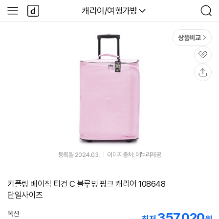
본문 바로가기
다
다나와
캐리어/여행가방
사
검
나
이
색
와
드
메
메
상품비교
인
뉴
관
심
공
유
등록월 2024.03.
이미지출처: 에누리제공
키플링 베이직 티건 C 블루밍 핑크 캐리어 108648
단일사이즈
옥션
357,020