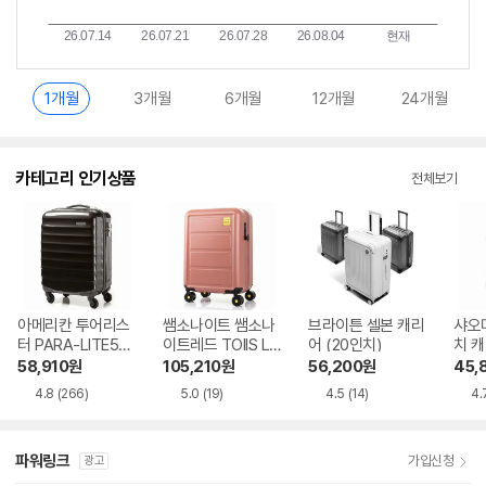
1개월
3개월
6개월
12개월
24개월
카테고리 인기상품
전체보기
아메리칸 투어리스
쌤소나이트 쌤소나
브라이튼 셀본 캐리
샤오미
터 PARA-LITE55
이트레드 TOIIS L5
어 (20인치)
치 
20인치 캐리어 R91
5 20인치 캐리어 H
58,910
원
105,210
원
56,200
원
45,
18004
G131001
4.8
(266)
5.0
(19)
4.5
(14)
4.
파워링크
가입신청
광고