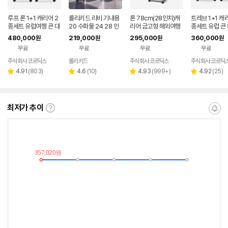
루프 론 1+1 캐리어 2
롤리키드 리비 기내용
론 78cm(28인치)캐
트레브 1+1 캐
종세트 유럽여행 큰 대
20 수화물 24 28 인
리어 금고형 해외여행
종세트 유럽 큰 
형 연예인 PC 명품 3
치 6종 캐리어 세트 확
대형 폴리카보네이트
일 PC 명품 대
480,000
219,000
295,000
360,000
원
원
원
원
박4일 수화물
장 여행용 가방
대용량 홈쇼핑
브 트렁크
무료
무료
무료
무료
주식회사 코르딕스
롤리키드
주식회사 코르딕스
주식회사 코르딕
리
리
리
리
4.91
(
803
)
4.6
(
10
)
4.93
(
999+
)
4.92
(
25
)
별
별
별
별
뷰
뷰
뷰
뷰
점
점
점
점
수
수
수
수
최저가 추이
최
알
저
림
가
받
추
는
이
중
란?