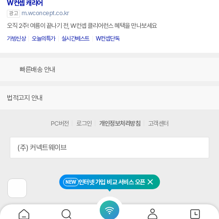
W컨셉 캐리어
m.wconcept.co.kr
광고
오직 2주! 여름이 끝나기 전, W컨셉 클리어런스 혜택을 만나보세요
가방신상
오늘의특가
실시간베스트
W컨셉단독
빠른배송 안내
법적고지 안내
PC버전
로그인
개인정보처리방침
고객센터
(주) 커넥트웨이브
인터넷 가입 비교 서비스 오픈
NEW
닫기
이
전
페
이
지