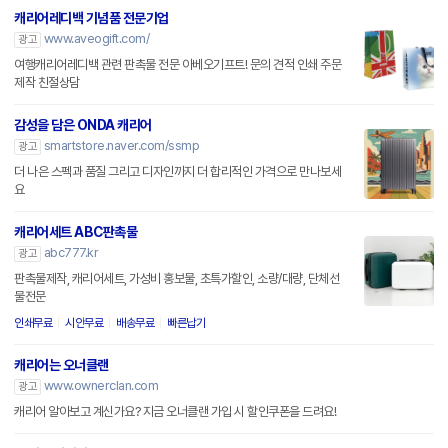
캐리어레디백 기념품 전문기업
www.aveogift.com/
광고
여행캐리어레디백 관련 판촉물 전문 아베오기프트! 문의 견적 인쇄 주문
제작 친절상담
감성을 담은 ONDA 캐리어
smartstore.naver.com/ssmp
광고
더 나은 스펙과 품질 그리고 디자인까지 더 합리적인 가격으로 만나보세
요
캐리어세트 ABC판촉물
abc777.kr
광고
판촉물제작, 캐리어세트, 가성비 홍보물, 초특가할인, 소량/대량, 단체선
물전문
인쇄무료
시안무료
배송무료
빠른납기
캐리어는 오너클랜
www.ownerclan.com
광고
캐리어 알아보고 계신가요? 지금 오너클랜 가입 시 할인쿠폰을 드려요!