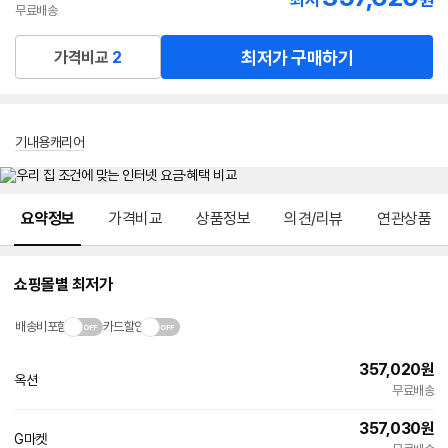
최저
원
무료배송
최저가 구매하기
가격비교
2
기내용캐리어
메뉴 네비게이션
요약정보
가격비교
상품정보
의견/리뷰
연관상품
쇼핑몰별 최저가
배송비포함
카드할인
357,020
원
옥션
무료배송
357,030
원
G마켓