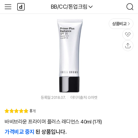
본문 바로가기
다
다나와
BB/CC/톤업크림
사
검
나
이
색
와
드
메
메
상품비교
인
뉴
관
심
공
유
등록월 2018.07.
이미지출처: G마켓
리
8
개
별
4.
뷰
점
9
바비브라운 프라이머 플러스 래디언스 40ml (1개)
가격비교 중지
된 상품입니다.