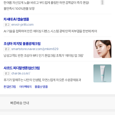
한여름 자신있게 노출! 바르고 부드럽게 롤링만 하면 감쪽같이 즉각 톤업!
불만족시 100%환불 보장
차세대 AI 캡슐앰플
envol-pritti.com
광고
AI 기술을 접목하여 만든 에이징 디펜스 시스템 광채 탄력 피부결을 한번에 케어
조성아 피치빛 볼륨광채크림
smartstore.naver.com/ymkim629
광고
남성고객도 반한 조성아 뷰티 인기 톤업크림 초특가 '레이빔 업 크림'
샤르드 피디알엔톤업선크림
charde.co.kr/
광고
후기가 말해주는 나만의 인생템, 자연스럽게 차오른 수분광채효과
톤업썬크림
아이백패치
볼륨샷 앰플
빠른배송 안내