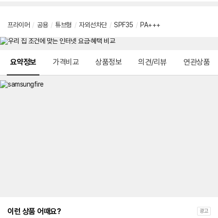
프라이머
/
공용
/
튜브형
/
자외선차단
/
SPF35
/
PA+++
메뉴 네비게이션
요약정보
가격비교
상품정보
의견/리뷰
연관상품
이런 상품 어때요?
광고