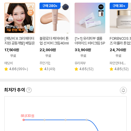
구매 280+
구매 30+
[에딧비 X 크리에이터
블랑로더 케어비비 톤
[1+1] 유리피부 셀룸
FORENCOS
지원 공동개발] 베일온
업 선 비비 크림40ml
아마이드 비비크림 SP
즈 마룰라 톤업
스킨 핏 선 앰플 비비
1개+퍼프
F50+ 40g (+ 라이스
17,500
22,000
33,900
24,700
원
원
원
원
크림 30 ml
수분 로션 15ml, 비피
무료
무료
무료
무료
다 클렌징 오일 30ml)
에딧비
주안기업
유리피부
파인인터네셔널
네이버
네이버
페이
페이
리
리
리
리
4.66
(
999+
)
4.1
(
49
)
4.65
(
52
)
4.85
(
52
)
별
별
별
별
뷰
뷰
뷰
뷰
점
점
점
점
수
수
수
수
최저가 추이
최
알
저
림
가
받
추
는
이
중
란?