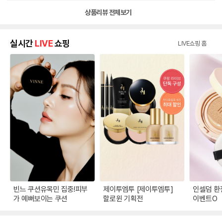
상품리뷰 전체보기
실시간
LIVE
쇼핑
LIVE쇼핑 홈
빈느 쿠션유목민 집중!피부
제이투엠투 [제이투엠투]
인셀덤 환
가 예뻐보이는 쿠션
할로윈 기획전
이벤트O