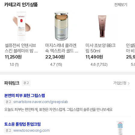
카테고리 인기상품
전체보기
셀퓨전씨 인텐시브
마지스레네 콜라겐
미샤 초보양 BB크
인셀
스킨 블레미쉬 밤 4
쇽 엑스트라 골드 B
림 50ml
아 비
0ml
B크림 50ml
11,250
원
22,340
원
11,490
원
25,
1.0
(1)
4.7
(15)
4.6
(1,752)
5.
파워링크
가입신청
광고
본연의 피부 표현 그립스랩
smartstore.naver.com/greepslab
광고
오늘도 피부는 편안하게, 표현은 자연스럽게. 그립스랩의 솔루션을 만나보세요
토소웅 롤링업 톤업크림
www.tosowoong.com
광고