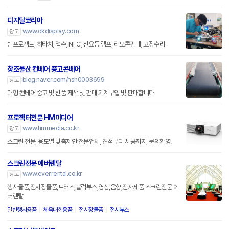
디지탈코리아
www.dkdisplay.com
광고
빔프로젝트, 히타치, 앱슨, NFC, 산요등 램프, 리모콘판매, 고장수리
창조물산 컨베어 중고콘베어
blog.naver.com/hsh0003699
광고
대형 컨베어 중고 및 신품 제작 및 판매 기계구입 및 판매합니다
프로젝터전문 HM미디어
www.hmmedia.co.kr
광고
스크린 전문, 용도별 맞춤제안 전문업체, 견적부터 시공까지, 문의환영!
스크린전문 에버렌탈
www.everrental.co.kr
광고
행사물품,전시장물품,트러스,블럭부스,영상,음향,전자제품 스크린전문 에
버렌탈
일반행사용품
체육대회용품
전시장물품
전시부스