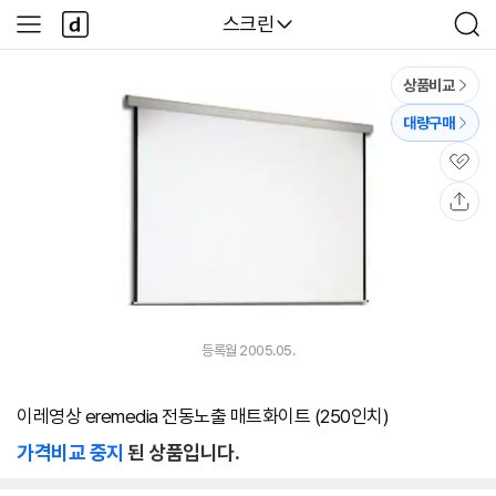
본문 바로가기
다
다나와
스크린
사
검
나
이
색
와
드
메
메
상품비교
인
뉴
대량구매
관
심
공
유
등록월 2005.05.
이레영상 eremedia 전동노출 매트화이트 (250인치)
가격비교 중지
된 상품입니다.