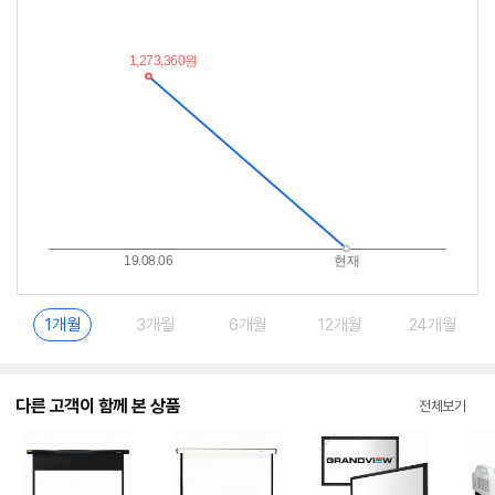
저
림
가
받
추
는
이
중
란?
1개월
3개월
6개월
12개월
24개월
다른 고객이 함께 본 상품
전체보기