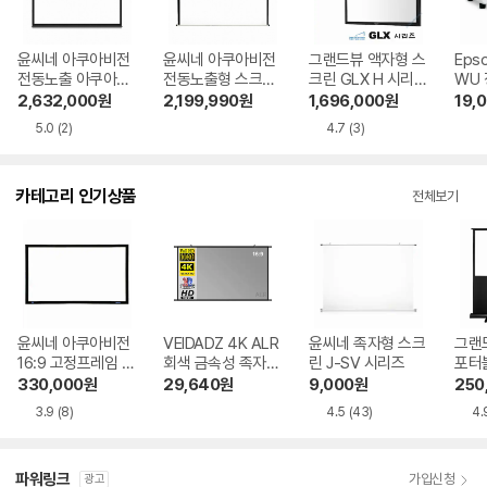
윤씨네 아쿠아비전
윤씨네 아쿠아비전
그랜드뷰 액자형 스
Eps
전동노출 아쿠아매
전동노출형 스크린
크린 GLX H 시리즈
WU
트 스크린 SA-EH
N-EV AW 시리즈
200인치, GLX-20
2,632,000
원
2,199,990
원
1,696,000
원
19,
시리즈 200인치, S
250인치, N-EV25
0H
5.0
(2)
4.7
(3)
A-EH200WM
0AW
카테고리 인기상품
전체보기
윤씨네 아쿠아비전
VEIDADZ 4K ALR
윤씨네 족자형 스크
그랜드
16:9 고정프레임 스
회색 금속성 족자형
린 J-SV 시리즈
포터블
크린 SA-FH 시리
빔프로젝터 스크린
H 
330,000
원
29,640
원
9,000
원
250
즈 시네비젼원단
3.9
(8)
4.5
(43)
4.
파워링크
가입신청
광고