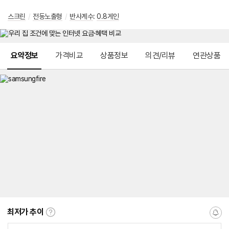
스크린
/
전동노출형
/
반사계수
:
0.8게인
메뉴 네비게이션
요약정보
가격비교
상품정보
의견/리뷰
연관상품
최저가 추이
최
알