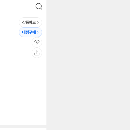
검
색
상품비교
대량구매
관
심
공
유