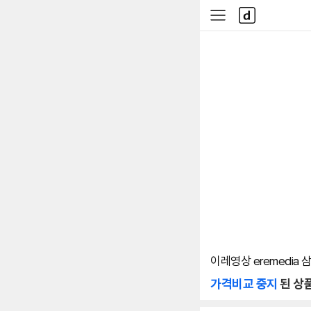
본문 바로가기
다
사
나
이
와
드
메
메
인
뉴
이레영상 eremedia 
가격비교 중지
된 상