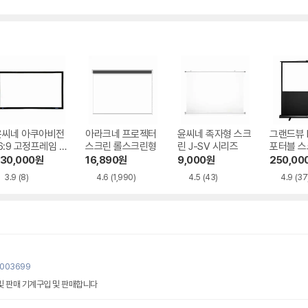
윤씨네 아쿠아비전
아라크네 프로젝터
윤씨네 족자형 스크
그랜드뷰 
6:9 고정프레임 스
스크린 롤스크린형
린 J-SV 시리즈
포터블 스
린 SA-FH 시리
H 시리즈
30,000
원
16,890
원
9,000
원
250,00
즈 시네비젼원단
3.9
(8)
4.6
(1,990)
4.5
(43)
4.9
(37
0003699
 및 판매 기계구입 및 판매합니다