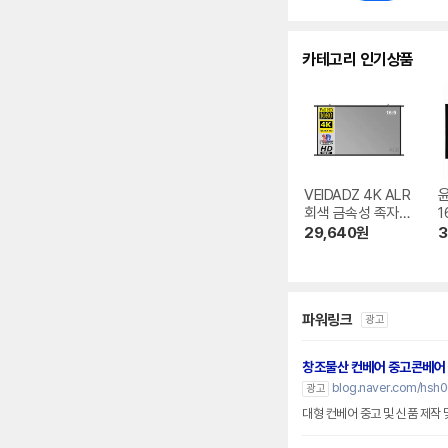
카테고리 인기상품
VEIDADZ 4K ALR
회색 금속성 족자형
1
빔프로젝터 스크린
크
29,640
원
3
파워링크
광고
창조물산 컨베어 중고콘베어
blog.naver.com/hsh
광고
대형 컨베어 중고 및 신품 제작