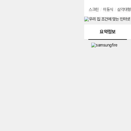
스크린
/
이동식
/
삼각대형
메뉴 네비게이션
요약정보