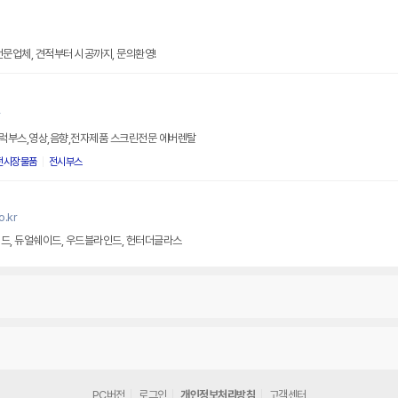
전문업체, 견적부터 시공까지, 문의환영!
r
럭부스,영상,음향,전자제품 스크린전문 에버렌탈
전시장물품
전시부스
.kr
드, 듀얼쉐이드, 우드블라인드, 헌터더글라스
PC버전
로그인
개인정보처리방침
고객센터