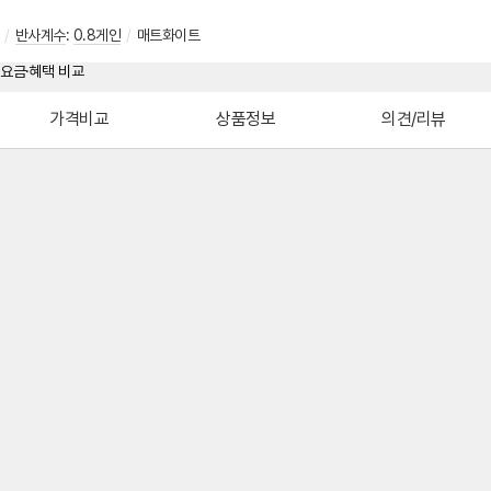
/
반사계수
:
0.8게인
/
매트화이트
가격비교
상품정보
의견/리뷰