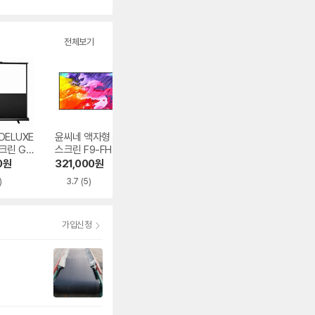
전체보기
DELUXE
윤씨네 액자형 광학
이동형 빔프로젝터
윤씨네 이동형 포
크린 GXP
스크린 F9-FH CLR
스크린 120x90cm
블 매트 유압식 스
시리즈
크린 PM-SV 시리
0
원
321,000
원
6,780
원
106,800
원
즈
)
3.7
(5)
2.5
(2)
4.7
(36)
가입신청