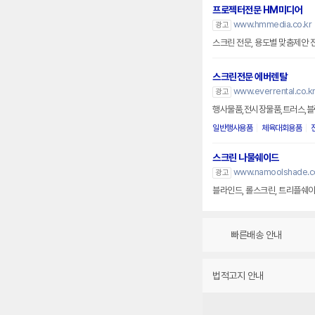
프로젝터전문 HM미디어
www.hmmedia.co.kr
광고
스크린 전문, 용도별 맞춤제안 
스크린전문 에버렌탈
www.everrental.co.k
광고
행사물품,전시장물품,트러스,블
일반행사용품
체육대회용품
스크린 나물쉐이드
www.namoolshade.co
광고
블라인드, 롤스크린, 트리플쉐이
빠른배송 안내
법적고지 안내