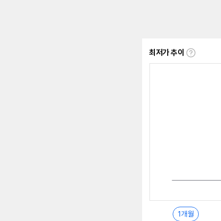
최저가 추이
최
저
가
추
이
란?
1개월