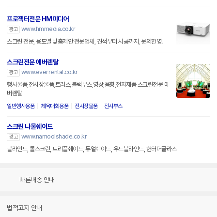
프로젝터전문 HM미디어
www.hmmedia.co.kr
광고
스크린 전문, 용도별 맞춤제안 전문업체, 견적부터 시공까지, 문의환영!
스크린전문 에버렌탈
www.everrental.co.kr
광고
행사물품,전시장물품,트러스,블럭부스,영상,음향,전자제품 스크린전문 에
버렌탈
일반행사용품
체육대회용품
전시장물품
전시부스
스크린 나물쉐이드
www.namoolshade.co.kr
광고
블라인드, 롤스크린, 트리플쉐이드, 듀얼쉐이드, 우드블라인드, 헌터더글라스
빠른배송 안내
법적고지 안내