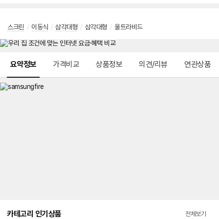
스크린
/
이동식
/
삼각대형
/
삼각대형
/
울트라비드
메뉴 네비게이션
요약정보
가격비교
상품정보
의견/리뷰
연관상품
카테고리 인기상품
전체보기