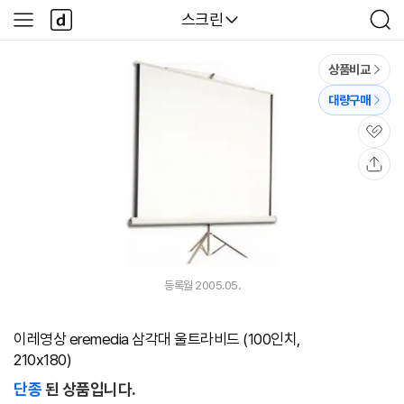
본문 바로가기
다
다나와
스크린
사
검
나
이
색
와
드
메
메
상품비교
인
뉴
대량구매
관
심
공
유
등록월 2005.05.
이레영상 eremedia 삼각대 울트라비드 (100인치,
210x180)
단종
된 상품입니다.