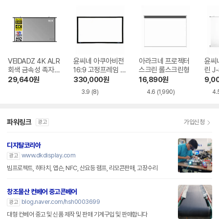
VEIDADZ 4K ALR
윤씨네 아쿠아비전
아라크네 프로젝터
윤씨
회색 금속성 족자형
16:9 고정프레임 스
스크린 롤스크린형
린 J
빔프로젝터 스크린
크린 SA-FH 시리
29,640
원
330,000
원
16,890
원
9,0
즈 시네비젼원단
3.9
(8)
4.6
(1,990)
4.
파워링크
가입신청
광고
디지탈코리아
www.dkdisplay.com
광고
빔프로젝트, 히타치, 앱슨, NFC, 산요등 램프, 리모콘판매, 고장수리
창조물산 컨베어 중고콘베어
blog.naver.com/hsh0003699
광고
대형 컨베어 중고 및 신품 제작 및 판매 기계구입 및 판매합니다