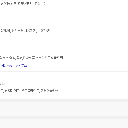
C, 산요등 램프, 리모콘판매, 고장수리
전문업체, 견적부터 시공까지, 문의환영!
r
럭부스,영상,음향,전자제품 스크린전문 에버렌탈
전시장물품
전시부스
.kr
드, 듀얼쉐이드, 우드블라인드, 헌터더글라스