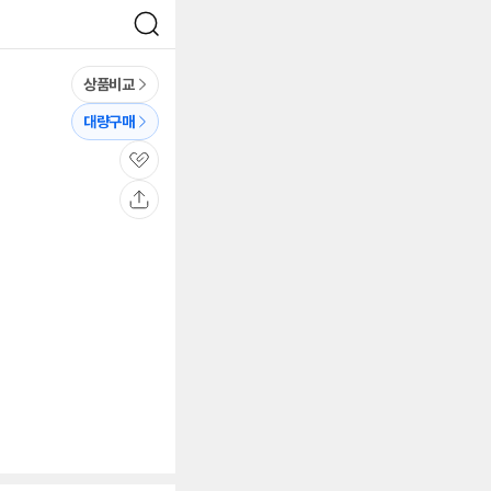
검
색
상품비교
대량구매
관
심
공
유