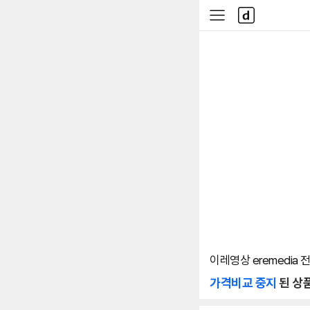
본문 바로가기
다
사
나
이
와
드
메
메
인
뉴
이레영상 eremedia
가격비교 중지
된 상