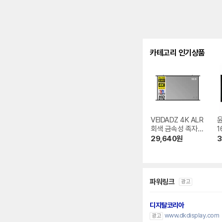
카테고리 인기상품
VEIDADZ 4K ALR
회색 금속성 족자형
1
빔프로젝터 스크린
크
29,640
원
3
파워링크
광고
디지탈코리아
www.dkdisplay.com
광고