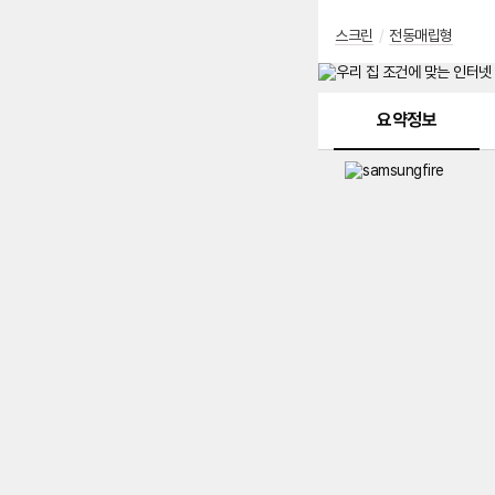
스크린
/
전동매립형
메뉴 네비게이션
요약정보