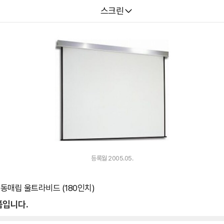
다나와
스크린
등록월 2005.05.
 전동매립 울트라비드 (180인치)
품입니다.