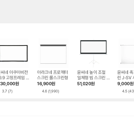
윤씨네 아쿠아비전
아라크네 프로젝터
윤씨네 높이 조절
윤씨네 족
6:9 고정프레임 스
스크린 롤스크린형
일체형 빔 스크린 S
린 J-SV
린 SA-FH 시리
-SH 시리즈
30,000
원
16,900
원
51,020
원
9,000
원
즈 시네비젼원단
3.7
(7)
4.6
(1,990)
4.5
(43