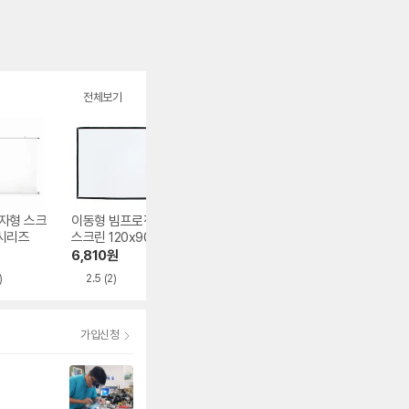
전체보기
자형 스크
이동형 빔프로젝터
그랜드뷰 DELUXE
윤씨네 액자형 광
 시리즈
스크린 120x90cm
포터블 스크린 GXP
스크린 F9-FH CL
H 시리즈
시리즈
6,810
원
250,000
원
321,000
원
)
2.5
(2)
4.9
(37)
3.7
(5)
가입신청