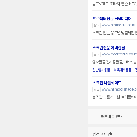
빔프로젝트, 히타치, 앱슨, NF
프로젝터전문 HM미디어
www.hmmedia.co.kr
광고
스크린 전문, 용도별 맞춤제안 
스크린전문 에버렌탈
www.everrental.co.k
광고
행사물품,전시장물품,트러스,블
일반행사용품
체육대회용품
스크린 나물쉐이드
www.namoolshade.co
광고
블라인드, 롤스크린, 트리플쉐이
빠른배송 안내
법적고지 안내