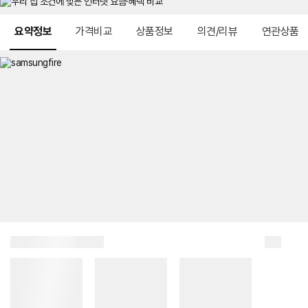
메뉴 네비게이션
요약정보
가격비교
상품정보
의견/리뷰
연관상품