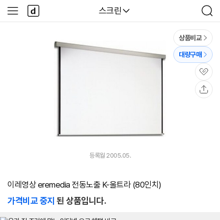
본문 바로가기
다
다나와
스크린
사
검
나
이
색
와
드
메
메
상품비교
인
뉴
대량구매
관
심
공
유
등록월 2005.05.
이레영상 eremedia 전동노출 K-울트라 (80인치)
가격비교 중지
된 상품입니다.