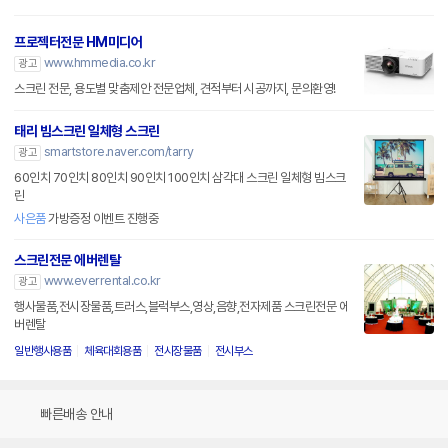
프로젝터전문 HM미디어
www.hmmedia.co.kr
광고
스크린 전문, 용도별 맞춤제안 전문업체, 견적부터 시공까지, 문의환영!
태리 빔스크린 일체형 스크린
smartstore.naver.com/tarry
광고
60인치 70인치 80인치 90인치 100인치 삼각대 스크린 일체형 빔스크
린
사은품
가방증정 이벤트 진행중
스크린전문 에버렌탈
www.everrental.co.kr
광고
행사물품,전시장물품,트러스,블럭부스,영상,음향,전자제품 스크린전문 에
버렌탈
일반행사용품
체육대회용품
전시장물품
전시부스
빠른배송 안내