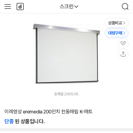
본문 바로가기
다
다나와
스크린
사
검
나
이
색
와
드
메
메
상품비교
인
뉴
대량구매
관
심
공
유
등록월 2005.05.
이레영상 eremedia 200인치 전동매립 K-매트
단종
된 상품입니다.