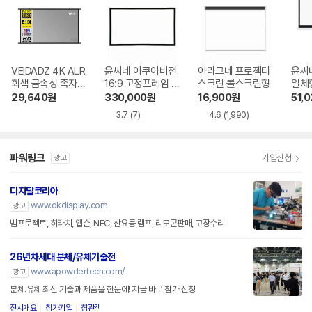
VEIDADZ 4K ALR
윤씨네 아쿠아비전
아라크네 프로젝터
윤씨
회색 금속성 족자형
16:9 고정프레임 스
스크린 롤스크린형
일체형
빔프로젝터 스크린
크린 SA-FH 시리
-SH
29,640
원
330,000
원
16,900
원
51,
즈 시네비젼원단
3.7
(7)
4.6
(1,990)
파워링크
가입신청
광고
디지탈코리아
www.dkdisplay.com
광고
빔프로젝트, 히타치, 앱슨, NFC, 산요등 램프, 리모콘판매, 고장수리
26년차세대 분체/유체기술전
www.apowdertech.com/
광고
분체.유체 최신 기술과 제품을 한눈에! 지금 바로 참가 신청
전시개요
참가기업
참관객