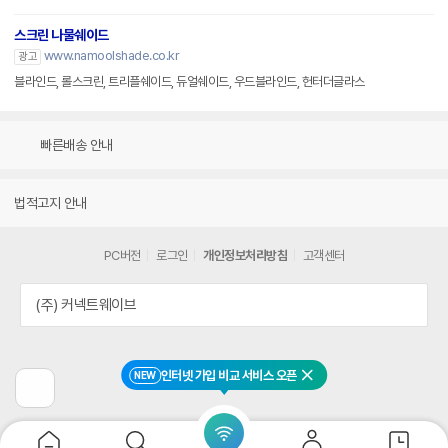
스크린 나물쉐이드
www.namoolshade.co.kr
광고
블라인드, 롤스크린, 트리플쉐이드, 듀얼쉐이드, 우드블라인드, 헌터더글라스
빠른배송 안내
법적고지 안내
PC버전
로그인
개인정보처리방침
고객센터
(주) 커넥트웨이브
인터넷 가입 비교 서비스 오픈
NEW
닫기
이
전
페
이