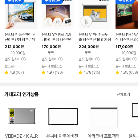
구매 10+
구매 180+
구매 10+
윤씨네 전동스크린 무
윤씨네 YP-BM-AW
윤씨네 V-EH 전동노
윤씨네 PH 16:
선리모컨형 빔프로젝
배터리 모터 빔스크린
출 빔스크린 16:9 가정
식 빔스크린 와
터 빔스크린 노출형 2
(리모컨 포함) 업무용
용 홈시네마 203.2c
터블 가정용 무
212,000
170,000
224,000
117,000
원
원
원
원
90cm(120인치), 1개
가정용 홈시네마 충전
m(80인치), 1개
크린 127cm(
10,000원
무료
무료
10,000원
식
치), 1개
별도 설치비
별도 설치비
별도 설치비
별도 설치비
빔스토어
윤씨네 브랜드샵
윤씨네 브랜드샵
윤씨네 브랜드샵
네이버
페이
리
리
리
리
4.8
(
107
)
4.97
(
120
)
4.78
(
315
)
4.85
(
658
)
별
별
별
별
뷰
뷰
뷰
뷰
점
점
점
점
수
수
수
수
카테고리 인기상품
전체보기
VEIDADZ 4K ALR
윤씨네 아쿠아비전
아라크네 프로젝터
윤씨