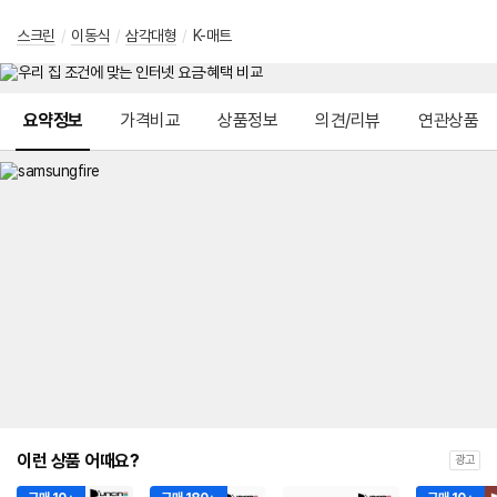
스크린
/
이동식
/
삼각대형
/
K-매트
메뉴 네비게이션
요약정보
가격비교
상품정보
의견/리뷰
연관상품
이런 상품 어때요?
광고