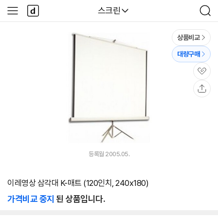
본문 바로가기
다
다나와
스크린
사
검
나
이
색
와
드
메
메
상품비교
인
뉴
대량구매
관
심
공
유
등록월 2005.05.
이레영상 삼각대 K-매트 (120인치, 240x180)
가격비교 중지
된 상품입니다.