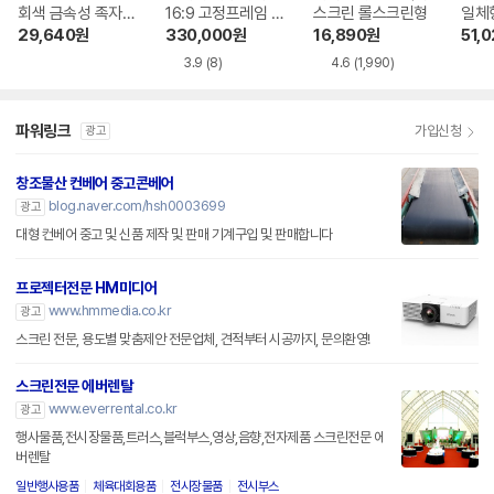
회색 금속성 족자형
16:9 고정프레임 스
스크린 롤스크린형
일체형
빔프로젝터 스크린
크린 SA-FH 시리
-SH
29,640
원
330,000
원
16,890
원
51,
즈 시네비젼원단
3.9
(8)
4.6
(1,990)
파워링크
가입신청
광고
창조물산 컨베어 중고콘베어
blog.naver.com/hsh0003699
광고
대형 컨베어 중고 및 신품 제작 및 판매 기계구입 및 판매합니다
프로젝터전문 HM미디어
www.hmmedia.co.kr
광고
스크린 전문, 용도별 맞춤제안 전문업체, 견적부터 시공까지, 문의환영!
스크린전문 에버렌탈
www.everrental.co.kr
광고
행사물품,전시장물품,트러스,블럭부스,영상,음향,전자제품 스크린전문 에
버렌탈
일반행사용품
체육대회용품
전시장물품
전시부스